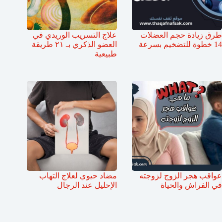
طرق زيادة حجم العضلات
علاج التسريب الوريدي في
14 خطوة للتضخيم بسرعة
العضو الذكري بـ ٢١ طريقة
طبيعية
عواقب هجر الزوج لزوجته
مضاد حيوي لعلاج التهاب
في الفراش والحياة
الإحليل عند الرجال