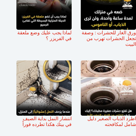
ورق الغار للحشرات : وصفة
لماذا يجب عليك وضع ملعقة
تجعل الحشرات تهرب من
في الفريزر ؟
البيت
اطرد الذباب الصغير دليل
انتشار النمل بداية الصيف
شامل لمكافحته
في بيتك هكذا تطرده فوراً