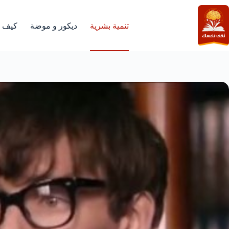
لتجاوز
لى
لمحتوى
تنمية بشرية
ديكور و موضة
كيف