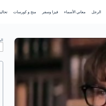
الرجل
معاني الأسماء
فيزا وسفر
منح و كورسات
تحالي
ال