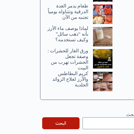
طعام يدمر الغدة
الدرقية وتتناوله يومياً
تجنبه من الأن
لماذا يوصف ماء الأرز
بأنه “ذهب سائل”
وكيف تستخدمه؟
ورق الغار للحشرات :
وصفة تجعل
الحشرات تهرب من
البيت
كريم البطاطس
والأرز لعلاج الزوائد
الجلدية
بحث
البحث