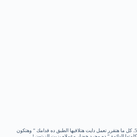
5. كل ما هتقرر تعمل دايت هتلاقيها الطبق ده قدامك ” وهتكون
كلمتها الدائمة ” ده مجرد خضار وعملاه بزيت الزيتون !