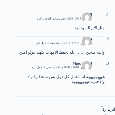
shoji
5 أكتوبر، 2015 | 2:28 م
قم بتسجيل الدخول للرد
متل الام السودانية
lamia
13 أكتوبر، 2015 | 8:40 م
قم بتسجيل الدخول للرد
والله صحيح …… الله يحفظ الامهات كلهم قولو آمين
Migo Ismail
15 نوفمبر، 2016 | 10:49 ص
قم بتسجيل الدخول للرد
هههههههههه انا باعمل كل ذول بس ماعدا رقم ٢
والأخيرة هههههههههه
اترك ردّاً