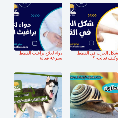
شكل الجرب في القطط
دواء لعلاج براغيث القطط
وكيف نعالجه ؟
بسرعة فعالة