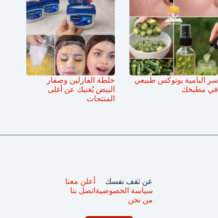
سر البامية بوتوكس طبيعي
خلطة الفازلين وصفار
في مطبخك
البيض يُغنيك عن أغلى
المنتجات
عن ثقف نفسك
أعلن معنا
سياسة الخصوصية
اتصل بنا
من نحن