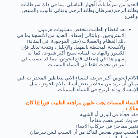
العديد من سرطانات الجهاز التناسلي، بما في ذلك سرطانات
بطانة الرحم (سرطان بطانة الرحم) وقناتي فالوب والمبيض،
والفرج
بعد انقطاع الطمث تنخفض مستويات هرمون
الاستروجين، وبالتالي إضعاف العديد من الأنسجة بما في
ذلك العظام والعضلات (حتى الموجودة في المثانة)
والأنسجة المحيطة بالمهبل والإحليل، ونتيجة لذلك فإن
الكسور والتهابات المثانة تصبح أكثر شيوعا، كما أنه
يسهم هذا في إضعاف قاع الحوض، مما قد يتسبب في
أعراض تحدث فقط في النساء المسنات.
الالام الحوض أكثر عرضة للنساء الاتي يتعاطين المخدرات التي
يمكن أن تزيد من مخاطر بعض أسباب آلام الحوض، مثل
الإمساك وداء الرتوج في النساء المسنات.
النساء المسنات يجب عليهن مراجعة الطبيب فورا إذا كان
هناك :
فقد فجأة في الوزن أو الشهيه
حدوث عسر هضم مفاجأ
تغيير مفاجئ في حركات الأمعاء
الطبيب يقوم بفحص للتأكد من أن السبب ليس سرطان
المبيض أو الرحم .