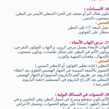
16. الانسدادات :
يكون هناك ألم أو ضعف في الجزء السفلي الأيسر من البطن،
مصحوب بالحمى .
الفحص :
عمل اشعة CT على البطن
منظار على القولون
17. مرض التهاب الأمعاء :
التهاب الامعاء يشمل مرض كرون، و التهاب القولون التقرحي،
ويكون الألم في البطن على شكل تقلصات، ويكون مصحوب
بالإسهال، وفقدان الشهية والوزن .
الفحص :
التنظير (عادة تنظير القولون أو التنظير السيني )
التصوير بالأشعة السينية في الجهاز الهضمي العلوي بعد اعطاء
الباريوم عن طريق الفم (الباريوم السنونو) أو الجهاز الهضمي
السفلي بعد الإدراج الباريوم في المستقيم (حقنة الباريوم
الشرجية )
18. الحصوات في المسالك البولية :
الألم يكون متقطع ومبرح في أسفل البطن وفي الجانبين و في
أسفل الظهر، اعتمادا على موقع الحصوات، وتشمل الأعراض
استفراغ و غثيان ودم في البول .