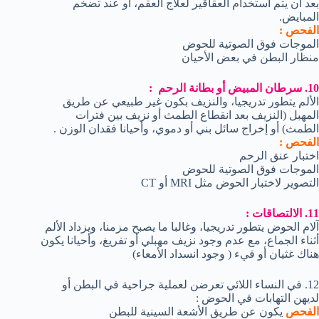
بعد أن يتم استخدام العقاقير لعلاج العقم، أو عند تضخم
المبايض.
الفحص :
الموجات فوق الصوتية للحوض
منظار البطن في بعض الأحيان
10. سرطان المبيض أو بطانة الرحم :
الألم يتطور تدريجيا، والنزيف بكون غير طبيعي عن طريق
المهبل (النزيف بعد انقطاع الطمث أو نزيف بين فترات
الطمث) أو إخراج سائل بني أو دموي، وأحيانا فقدان الوزن .
الفحص :
اختبار عنق الرحم
الموجات فوق الصوتية للحوض
التصوير لاختبار الحوض مثل MRI أو CT
11. الالتصاقات :
آلام الحوض يتطور تدريجيا، وغالبا ما يصبح مزمنا، ويزداد الألم
أثناء الجماع، مع عدم وجود نزيف مهبلي أو تفريغ، وأحيانا يكون
هناك غثيان أو قيء ( وجود انسداد الأمعاء)
12. في النساء اللائي تعرضن لعملية جراحية في البطن أو
لديهن التهابات قي الحوض :
الفحص
يكون عن طريق الأشعة السينية للبطن