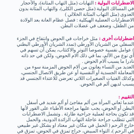
الاضطرابات البولية :
التهابات (مثل التهاب المثانة)، والأحجار
في المسالك البولية (مثل حصى الكلى)، والتهاب المثانة بدون
العدوى (مثل التهاب المثانة الخلالي )
الاضطرابات العضلية الهيكلية : فصل عظام العانة بعد الولادة
من الطفل، وضعف في عضلات البطن.
اضطرابات أخرى :
مثل خراجات في الحوض وانتفاخ في الجزء
السفلي من الشريان الأورطي (تمدد الشريان الأورطي البطني
) عوامل نفسية خصوصا التوتر والاكتئاب، يمكن أن تسهم في
أي نوع من الألم، بما في ذلك آلام الحوض، ولكن في حد ذاته
نادرا ما يسبب آلام الحوض .
العديد من النساء يعانون من آلام الحوض المزمنة سوء من
المعاملة الجسدية أو النفسية أو عن طريق الاتصال الجنسي،
وكذلك الفتيات الصغيرات اللاتي تعرضن للاعتداء الجنسي قد
يسبب لديهن ألم في الحوض.
التقييم :
عندما تعاني المرأة من ألم مفاجئ أو ألم شديد في أسفل
البطن أو الحوض، يجب عليها مراجعة الأطباء على الفور لأنها
قد تكون بحاجة لعملية جراحية طارئة . وتشمل الاضطرابات
التي تتطلب جراحة عاجلة التهاب الزائدة الدودية، والحمل
خارج الرحم ( الحمل في مكان غير معتاد او بشكل غير طبيعي
في الرحم )، التواء المبيض، خراج تمزق في الحوض، تمزق في