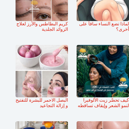
لماذا تضع النساء ساقاً على
كريم البطاطس والأرز لعلاج
أخرى؟
الزوائد الجلدية
كيف تحضّر زيت الألوفيرا
البصل الاحمر للبشرة للتفتيح
لنمو الشعر وإيقاف تساقطه
و إزالة التجاعيد