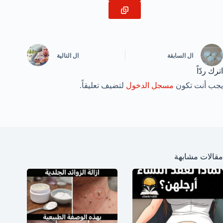
ال
السابقة
ال
التالية
اترك ردّاً
يجب أنت تكون
مسجل الدخول
لتضيف تعليقاً.
مقالات مشابهة