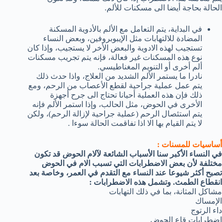
الحالة بحاجة أيضا الى مسكنات للألم.
في البداية، يتم التعامل مع الألم بالأدوية المسكنة
المضادة للالتهابات مثل الإيبوبروفين، وبعض النساء
تستجيب لهذه الادوية والبعض الأخر لا يستجيب، وإذا كان
نوع هذه المسكنات غير فعالة، فإنه يتم تجريب مسكنات
ألم أخرى أو التنويم المغناطيسي.
نادرا ما يستمر الألم الشديد من العلاج، واذا حدث ذلك
يتم عمل عملية جراحية لقطع الأعصاب من الرحم، ومع
ذلك فإن هذه العملية أحيانا تحتاج الى جرح أجهزة
الأخرى في الحوض، مثل الحالب، وإذا استمر الألم فإنه
يتم استئصال الرحم (عملية جراحية لإزالة الرحم)، ولكن
لا يتم القيام بها الا اذا تفاقمت الحالة سوءا .
أساسيات للمسنات :
في النساء الأكبر سنا الأسباب الشائعة لآلام الحوض قد تكون
مختلفة لأن بعض الاضطرابات التي تسبب الام في الحوض
تصبح أكثر شيوعا عند النساء مع التقدم في العمر، وخاصة بعد
انقطاع الطمث. وتشمل هذه الاضطرابات :
مشاكل المثانة، بما في ذلك التهابات
الإمساك
داء الرتوج
اضطرابات قاع الحوض