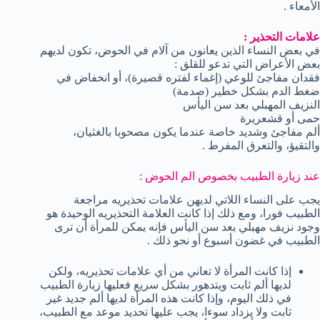
الأمعاء .
علامات التحذير :
في بعض النساء الذين يعانون من آلام في الحوض، تكون لديهم
بعض الأعراض التي تدعو للقلق :
فقدان مفاجئ للوعي (إغماء لفتره قصيرة)، أو انخفاض في
ضغط الدم بشكل خطير (صدمة)
النزيف المهبلي بعد سن اليأس
حمى أو قشعريرة
ألم مفاجئ وشديد خاصة عندما يكون مصحوبا بالغثيان،
والتقيؤ، والتعرق المفرط .
عند زيارة الطبيب بخصوص الم الحوض :
يجب على النساء اللاتي لديهن علامات تحذيريه مراجعة
الطبيب فورا، ومع ذلك إذا كانت العلامة التحذيريه الوحيدة هو
وجود نزيف مهبلي بعد سن اليأس فإنه يمكن للمرأة أن ترى
الطبيب في غضون أسبوع أو نحو ذلك .
إذا كانت المرأة لا تعاني من أي علامات تحذيريه، ولكن
لديها ألم ثابت ويتدهور بشكل سريع فعليها زيارة الطبيب
في ذلك اليوم، وإذا كانت هذه المرأة لديها ألم جديد غير
ثابت ولا يزداد سوءا، يجب عليها تحديد موعد مع الطبيب،