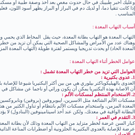
وعليك أخبر طبيبك في حال حدوث مغص بعد أخذ وصفة طبية أو مسكنات 
إذا كانت تتقيأ دما، أو لديك دم في البراز أو البراز يظهر أسود اللون، ف
المناسب .
أسباب التهاب المعدة :
التهاب المعدة هو التهاب بطانة المعدة، حيث يقل المخاط الذي يحمي وي
وهناك عدد من الأمراض والمشاكل الصحية التي يمكن أن تزيد من خطر الت
المعدة الحاد) أو يحدث تدريجيا ويستمر لفترة طويلة (التهاب المعدة المز
عوامل الخطر أثناء التهاب المعدة :
العوامل التي تزيد من خطر التهاب المعدة تشمل :
1. عدوى بكتيرية :
العدوى بالهيليكوباكتر بيلوري هي من بين أكثر البكتيريا شيوعا للإصابة ب
أن الاصابة بهذه البكتيريا يمكن أن يكون وراثي أو ناجما عن مشاكل في 
2. الاستخدام المنتظم لمسكنات الألم :
مسكنات الألم الشائعة مثل الاسبرين، ايبوبروفين (بروفين) ونابروكسين 
المعدة المزمن، واستخدام مسكنات الألم بانتظام أو تناول الكثير من ه
البطانة الواقية في معدتك، ولكن عند أخذ اسيتامينوفين (البنادول) لا يؤد
3. التقدم في العمر :
كبار السن عرضة لخطر متزايد من التهاب المعدة وذلك لأن بطانة المعد
عرضة للإصابة بالعدوى البكتيرية الحلزونية أو اضطرابات المناعة الذات
4. الإجهاد :