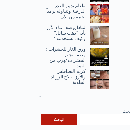
طعام يدمر الغدة
الدرقية وتتناوله يومياً
تجنبه من الأن
لماذا يوصف ماء الأرز
بأنه “ذهب سائل”
وكيف تستخدمه؟
ورق الغار للحشرات :
وصفة تجعل
الحشرات تهرب من
البيت
كريم البطاطس
والأرز لعلاج الزوائد
الجلدية
بحث
البحث