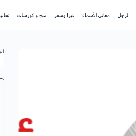
الرجل
معاني الأسماء
فيزا وسفر
منح و كورسات
تحالي
ال