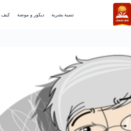
لتجاوز
لى
لمحتوى
تنمية بشرية
ديكور و موضة
كيف