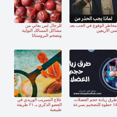
مخاطر الوقوع في الحب بعد
للرجال لمن يعاني من
سن الأربعين
مشاكل المسالك البولية
وتضخم البروستاتا
طرق زيادة حجم العضلات
علاج التسريب الوريدي في
14 خطوة للتضخيم بسرعة
العضو الذكري بـ ٢١ طريقة
طبيعية