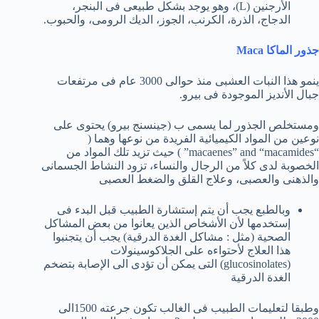
الأرجنين (L)، وهو يوجد بشكل طبيعى فى البنجر،
الدجاج، الذرة، الكرنب، الجوز، الديك الرومى، والحبوب.
جذور الماكا Maca
ينمو هذا النبات العشبى منذ حوالى 3000 عام فى مرتفعات
جبال الأنديز الموجودة فى بيرو.
ومستخلص الجذور لما يسمى ب (جينسنج بيرو) يحتوى على
نوعين من المواد الكيميائية الفريدة من نوعها وهما (
“macaenes” and “macamides” ) حيث تزيد تلك المواد من
الخصوبة لدى كلاً من الرجال والنساء، تزود النشاط الجسمانى
والذهنى والعصبى، وعلاج القلق والضغط العصبى
وبالطبع يجب أن يتم إستشارة الطبيب قبل البدء فى
إستخدمها لأن الأشخاص الذين يعانوا من بعض المشاكل
الصحية (مثل : مشاكل الغدة الدرقية) يجب أن يتجنبوا
هذا العلاج لأحتواءه على الجلاكوسينولات
(glucosinolates) التى يمكن أن تؤدى الى الإصابة بتضخم
الغدة الدرقية
وطبقا لتعليمات الطبيب فى الغالب تكون جرعته 1500الى