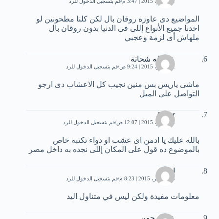
1 نوفمبر، 2015 | 3:47 م
قم بتسجيل الدخول للرد
المواضيع دى عاوزه روقان بال لكن كلنا مطحونين لو
اخدنا جميع الأنواع إللى فى الدنيا بدون روقان بال
ملهاش أى لزمة وعجبي
عبدالله شحاتة
2 نوفمبر، 2015 | 9:24 ص
قم بتسجيل الدخول للرد
ماشى ياريس بس منين نجيب كل الاعشاب دى ارجو
التواصل على الميل
Omar
3 نوفمبر، 2015 | 12:07 ص
قم بتسجيل الدخول للرد
بالله عليك يا ادمن اى عشب او دواء تكتبه خاص
بالموضوع ده قول على المكان إللى نجده به داخل مصر
احمد
10 نوفمبر، 2015 | 8:23 م
قم بتسجيل الدخول للرد
معلومات مفيدة ولكن ليس في متناول اليد
عبدالرحمن