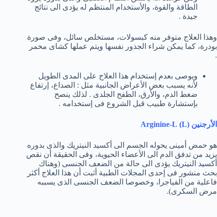
الطاقة والقوة، والأستخدام المنتظم له يؤدى الى نتائج
جيدة .
وهذا العلاج متوفر منه كبسولات، مستخلص سائل، وفى صورة
بودرة، كما يمكن شراء الجذور نفسها ويتم عملها كشاى مخمر
.
ويوصى بعدم إستخدام هذا العلاج على المدى الطويل
لأنه يسبب بعض الأعراض الجانبية مثل : الصداع، إرتفاع
ضغط الدم، والأرق، الطفح الجلدى . لذلك ينصح
بإستشارة طبيب قبل الشروع فى إستخدامه .
الأرجنين (L) Arginine-L
هو حمض أمينى يحوله الجسم الى أكسيد النيتريك والذى بدوره
يزيد من تدفق الدم الى الأعضاء الحيوية، وفى الحقيقة أن نقص
أكسيد النيتريك يؤدى الى حالة من الضعف الجنسى (وهناك
بحث منشور فى إحدى المجلات الطبية أثبت أن هذا العلاج أكثر
فاعلية من الفياجرا، وخصوصا الضعف الجنسى الذى يسببه
مرض السكرى).