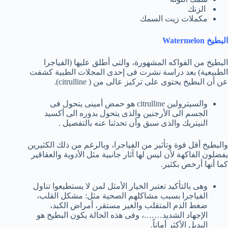
الزنك
مكملات زيت السمك
البطيخ Watermelon
البطيخ من الفواكه المشهورة، والتى أطلق عليها (الفياجرا
الطبيعية) بعد دراسة نشرت فى إحدى المجلات الطبية كشفت
عن أن البطيخ يحتوى على تركيز عالى من ( citrulline).
والسيترولين citrulline هو حمض أمينى يتحول فى
الجسم الى الأرجنين والذى يتحول بدوره الى أكسيد
النيتريك والذى سبق وأن تحدثنا عنه بالتفصيل .
والبطيخ أقل قوة وتأثير من الفياجرا، وبالرغم من ذلك الكثيرين
يفضلون الفاكهة لأن ليس لها آثار جانبية مثل الأدوية والعقاقير
كما أنها أرخص بكثير.
وهى بالتأكيد تعتبر الخيار الأمثل لمن لا يستطيعوا تناول
الفياجرا بسبب مشاكلهم الصحية مثل: مشكل القلب،
ضغط الدم المتقلب والغير مستقر، أمراض الكبد،
الإجهاد الشديد…….، وفى هذه الحالة يكون البطيخ هو
البديل الأكثر أماناً.