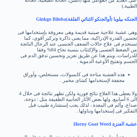
على العديد من العوامل منها (السن، الحالة الصحية، الحالة
الطبية.)
الجنكه بيلوبا (أوالجنكو الثنائي الفلقة)Ginkgo Biloba
وهى عشبة علاجية صينية قديمة وهى معروفة بإستخدامها فى
تحسين القدرة الإدراكية، مما يعنى ذاكرة وتركيز أقوى، كما
تستخدم فى علاج حالات الضعف الجنسى عند الرجال الناتجة
من الضغط العصبى والإكتئاب بنسبة نجاح 84% وفقا
للدراسات، ويتم هذا عن طريق تعزيز وتحسين تدفق الدم فى
الجسم وتفتيح الأوعية الدموية .
هذه العشبة متاحة فى كابسولات، مستخلص، وأوراق
مجففة لإستخدامها كشاى مخمر .
ولا يعطى هذا العلاج نتائج فورية ولكن تظهر نتائجة فى خلال 4
الى 6 أسابيع، ولها بعض الأثار الجانبية الطفيفة مثل : دوخة،
صداع، وألم فى المعدة ، لذلك يجب إستشارة طبيب قبل
التفكير فى إستخدامها وتناولها .
عشبة العنزة Horny Goat Weed