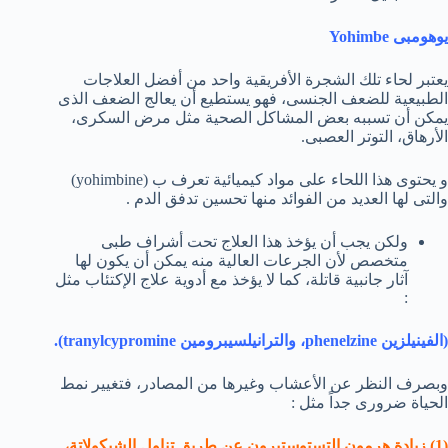
يوهومبى Yohimbe
يعتبر لحاء تلك الشجرة الأفريقية واحد من أفضل العلاجات
الطبيعية للضعف الجنسى، فهو يستطيع أن يعالج الضعف الذى
يمكن أن تسببه بعض المشاكل الصحية مثل مرض السكرى،
الأرهاق، التوتر العصبى.
و يحتوى هذا اللحاء على مواد كيميائية تعرف ب (yohimbine)
والتى لها العديد من الفوائد منها تحسين تدفق الدم .
ولكن يجب أن يؤخذ هذا العلاج تحت أشراف طبى
متخصص لأن الجرعات العالية منه يمكن أن يكون لها
آثار جانبية قاتلة، كما لا يؤخذ مع أدوية علاج الإكتئاب مثل
:
(الفينيلزين phenelzine، والترانيلسيبرومين tranylcypromine).
وبصرف النظر عن الأعشاب وغيرها من المصادر، فتغيير نمط
الحياة ضرورى جداً مثل :
(1) زيادة هرمون التستوستيرون عن طريق تناول الشيكولاتة،