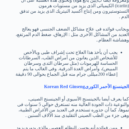
ومعروفة أيضا ب(يين يانغ هوه) وتحتوى هذه العشبة على ال
(icariin) الكيميائى الذى يزيد من مستويات هرمون
التستوستيرون ومن إنتاج أكسيد النيتريك الذى يزيد من تدفق
الدم .
وبجانب فوائده فى علاج مشاكل الضعف الجنسى فهو يعالج
العديد من المشاكل الأخرى مثل : الإرهاق، ضغط الدم المرتفع،
وهشاشة العظام..
يجب أن يأخذ هذا العلاج تحت إشراف طبى وبالأخص
للأشخاص الذين يعانون من أمراض القلب، السرطانات
الحساسة للهرمونات (مثل سرطان الثدى وسرطان
المبيض)، وأمراض الغدة الدرقية. وفى الغالب ما يتم
إعطاء 200ميللى جرام منه قبل الجماع بحوالى 90 دقيقة
الجينسنغ الأحمر الكورىKorean Red Ginseng
كما يعرف أيضا بالجينسنج الآسيوى أو الجينسنج الصينى،
والنوعية ذات الجودة العالية منه تستغرق حوالى 5 سنوات فى
نموها، كما أن جذوره تستخدم فى العديد من الأغراض الطبية،
وهى جزء من الطب الصينى التقليدى منذ الآلاف السنين .
ومن فوائده أنه يحسن النظام العصبى والذى بدوره يزود