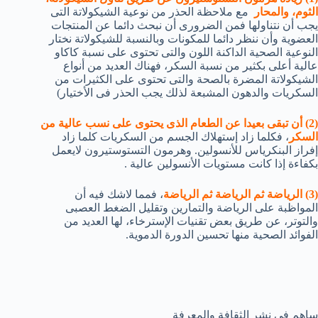
الثوم، والمحار
مع ملاحظة الحذر من نوعية الشيكولاتة التى
يجب أن نتناولها فمن الضرورى أن نبحث دائما عن المنتجات
العضوية وأن ننظر دائما للمكونات وبالنسبة للشيكولاتة نختار
النوعية الصحية الداكنة اللون والتى تحتوى على نسبة كاكاو
عالية أعلى بكثير من نسبة السكر، فهناك العديد من أنواع
الشيكولاتة المضرة بالصحة والتى تحتوى على الكثيرات من
السكريات والدهون المشبعة لذلك يجب الحذر فى الأختيار)
(2) أن تبقى بعيدا عن الطعام الذى يحتوى على نسب عالية من
السكر
، فكلما زاد إستهلاك الجسم من السكريات كلما زاد
إفراز البنكرياس للأنسولين. وهرمون التستوستيرون لايعمل
بكفاءة إذا كانت مستويات الأنسولين عالية .
(3) الرياضة ثم الرياضة ثم الرياضة
، فمما لاشك فيه أن
المواظبة على الرياضة والتمارين وتقليل الضغط العصبى
والتوتر، عن طريق بعض تقنيات الإسترخاء، لها العديد من
الفوائد الصحية منها تحسين الدورة الدموية.
ساهم في نشر الثقافة والمعرفة