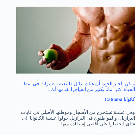
ولكن الخبر الجيد، أن هناك بدائل طبيعية وتغييرات فى نمط
الحياة أكثر أماناً بكثير من الفياجرا نقدمها لك .
كاتوابا Catuaba
وهى عشبة تستخرج من الأشجار وموطنها الأصلى فى غابات
البرازيل، والمواطنون فى البرازيل حولوا عشبة الكاتوابا الى
شاى ليحصلوا على أقصى إستفادة منها .