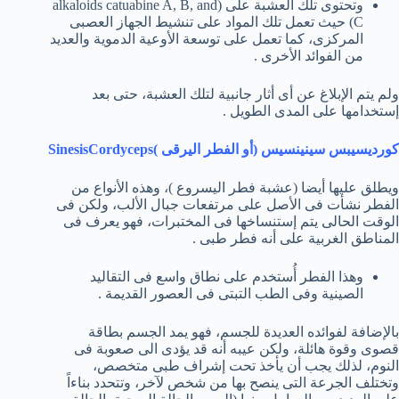
وتحتوى تلك العشبة على (alkaloids catuabine A, B, and
C) حيث تعمل تلك المواد على تنشيط الجهاز العصبى
المركزى، كما تعمل على توسعة الأوعية الدموية والعديد
من الفوائد الأخرى .
ولم يتم الإبلاغ عن أى أثار جانبية لتلك العشبة، حتى بعد
إستخدامها على المدى الطويل .
كورديسيبس سينينسيس (أو الفطر اليرقى )SinesisCordyceps
ويطلق عليها أيضا (عشبة فطر اليسروع )، وهذه الأنواع من
الفطر نشأت فى الأصل على مرتفعات جبال الألب، ولكن فى
الوقت الحالى يتم إستنساخها فى المختبرات، فهو يعرف فى
المناطق الغربية على أنه فطر طبى .
وهذا الفطر أُستخدم على نطاق واسع فى التقاليد
الصينية وفى الطب التبتى فى العصور القديمة .
بالإضافة لفوائده العديدة للجسم، فهو يمد الجسم بطاقة
قصوى وقوة هائلة، ولكن عيبه أنه قد يؤدى الى صعوبة فى
النوم، لذلك يجب أن يأخذ تحت إشراف طبى متخصص،
وتختلف الجرعة التى ينصح بها من شخص لآخر، وتتحدد بناءاً