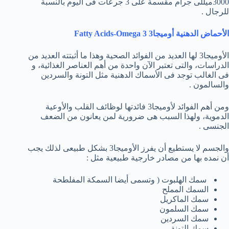
3000ميللى جرام مقسمة على 3 جرعات فى اليوم بالنسبة
للرجال .
الأحماض الدهنية أوميجا3 3 Fatty Acids-Omega
الأوميجا3 لها العديد من الفوائد الصحية وهذا ما أثبتته العديد من
الدراسات، والتى تعتبر الآن واحدة من أهم العناصر الغذائية، و
فى الغالب توجد فى الأسماك الدهنية مثل التونة والسردين
والسالمون .
ومن أهم الفوائد لأوميجا3 فائدتها لوظائف القلب والأوعية
الدموية، ولهذا السبب هى ضرورية لمن يعانون من الضعف
الجنسى .
والجسم لا يستطيع أن يفرز الأوميجا3 بشكل طبيعى لذلك يجب
أن نمده بها من مصادر خارجية طبيعية مثل :
سمك الهلبوت ( وتسمى أيضا السمكة المفلطحة
السمك المملح
سمك الماكريل
سمك السلمون
سمك السردين
سمك التونة