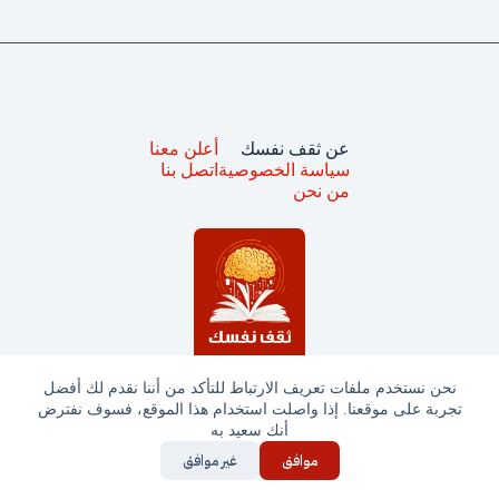
عن ثقف نفسك
أعلن معنا
سياسة الخصوصية
اتصل بنا
من نحن
نحن نستخدم ملفات تعريف الارتباط للتأكد من أننا نقدم لك أفضل
تجربة على موقعنا. إذا واصلت استخدام هذا الموقع، فسوف نفترض
جميع الحقوق محفوظة © ثقف نفسك 2025
أنك سعيد به
موافق
غير موافق