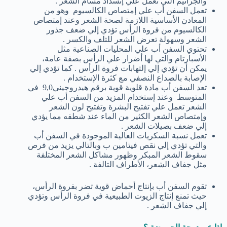
والجراثيم التي تعمل علي إنسداد مسام الشعر .
تعمل السفن أب علي إمتصاص الكالسيوم وهو من
المعادن الأساسية اللازمة لصحة الشعر وعند إمتصاص
الكالسيوم من فروة الرأس تؤدي إلي ضعف جذور
الشعر وسهولة تعرض الشعر للتلف والكسر .
تحتوي السفن أب علي المحليات الصناعية مثل
الأسبارتام والتي لها أضرار علي الرأس بصفة عامة،
يمكن أن تؤدي إلي إلتهابات فروة الرأس . كما تؤدي إلي
الإصابة بالصداع النصفي مع كثرة الإستخدام .
تعد السفن أب مادة قلوية قوية برقم هيدروجيني9,0 في
المتوسط وعند إستخدام المزيد من السفن أب علي
الشعر تعمل علي تفتيح البشرة وتفتيح لون الشعر
وإمتصاص الشعر الكثير من الماء عند شطفه مما يؤدي
إلي ضعف بصيلات الشعر .
تعمل نسبة السكريات العالية الموجودة في السفن أب
والتي تؤدي إلي نقص فيتامين ب وبالتالي يزيد من فرص
سقوط الشعر المبكر وظهور مشاكل الشعر المختلفة
مثل جفاف الشعر، الأطراف التالفة .
تقوم السفن أب بإنتاج أحماض قوية تضر بفروة الرأس،
حيث تمنع إنتاج الزيوت الطبيعية في فروة الرأس وتؤدي
إلي جفاف الشعر .