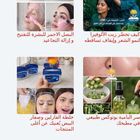
كيف تحضّر زيت الألوفيرا
البصل الاحمر للبشرة للتفتيح
لنمو الشعر وإيقاف تساقطه
و إزالة التجاعيد
سر البامية بوتوكس طبيعي
خلطة الفازلين وصفار
في مطبخك
البيض يُغنيك عن أغلى
المنتجات