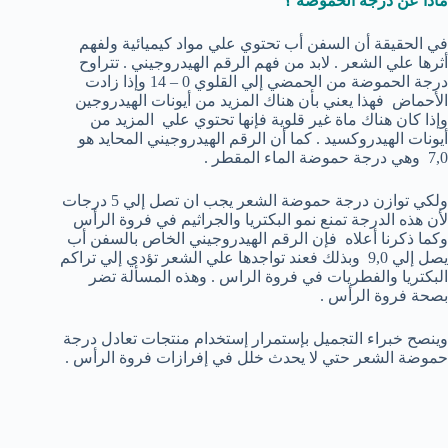
ماذا عن درجة الحموضة ؟
في الحقيقة أن السفن أب تحتوي علي مواد كيميائية ولفهم
أثرها علي الشعر . لابد من فهم الرقم الهيدروجيني . تتراوح
درجة الحموضة من الحمضي إلي القلوي 0 – 14 وإذا زادت
الأحماض فهذا يعني بأن هناك المزيد من أيونات الهيدروجين
وإذا كان هناك ماة غير قلوية فإنها تحتوي علي المزيد من
أيونات الهيدروكسيد . كما أن الرقم الهيدروجيني المحايد هو
7,0 وهي درجة حموضة الماء المقطر .
ولكي توازن درجة حموضة الشعر يجب ان تصل إلي 5 درجات
لأن هذه الدرجة تمنع نمو البكتريا والجراثيم في فروة الرأس
وكما ذكرنا أعلاه فإن الرقم الهيدروجيني الخاص بالسفن أب
يصل إلي 9,0 وبذلك فعند تواجدها علي الشعر تؤدي إلي تراكم
البكتريا والفطريات في فروة الراس . وهذه المسألة تضر
بصحة فروة الرأس .
وينصح خبراء التجميل بإستمرار إستخدام منتجات تعادل درجة
حموضة الشعر حتي لا يحدث خلل في إفرازات فروة الرأس .