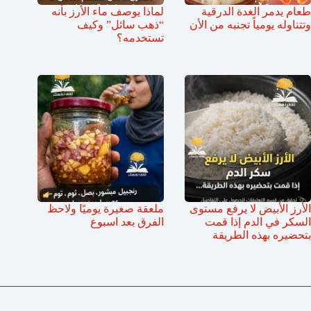
طعام يدمر الغدة الدرقية
لماذا يوصف ماء الأرز بأنه
وتتناوله يومياً تجنبه من الأن
“ذهب سائل” وكيف
تستخدمه؟
الأرز الأبيض لا يرفع مستوى
ملعقة صغيرة يوميًا ولاحظ
السكر في الدم إذا قمت
الفرق بعد اسبوع
بتحضيره بهذه الطريقة