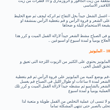
ملعقة من زيت الكافور و الروزمارى و 10 قطرات من زيت
اللافندر الاساسى
– اغسل الشعل جيداً بخل التفاح ثم اتركه ليجف ثم ضع الخليط
على الشعر و فروة الرأس و قم بتغطية الرأس بمنشفة او
بقبعة الاستحمام لليلة و ضحاها
و فى الصباح مشط الشعر جيداً لازالة القمل الميت و كرر هذا
العلاج يومياً و لمدة اسبوع او اسبوعين ..
10 – المايونيز
المايونيز يحتوي على الكثير من الزيوت اللزجة التى تعيق و
تخنق القمل الحى .
-قم بوضع كمية من المايونيز على فروة الرأس ثم قم بتغطية
الشعر لمدة 8 ساعات او طوال الليل فى الصباح قم بغسل
الشعر بالشامبو ثم مشطه جيداً لازالة القمل الميت و كرر تلك
العملية يومياً و لمدة اسبوع
و لا تنسى ان عملية التخلص من القمل طويلة و متعبة لذا
تحلى بالصبر حتى تنتهى المشكلة تماما