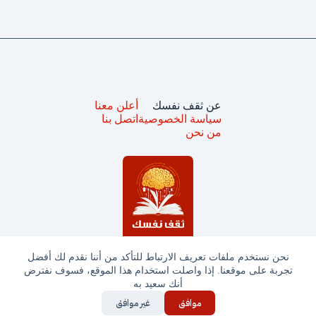
عن ثقف نفسك
أعلن معنا
سياسة الخصوصية
اتصل بنا
من نحن
نحن نستخدم ملفات تعريف الارتباط للتأكد من أننا نقدم لك أفضل
تجربة على موقعنا. إذا واصلت استخدام هذا الموقع، فسوف نفترض
جميع الحقوق محفوظة © ثقف نفسك 2025
أنك سعيد به
موافق
غير موافق