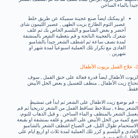
جيداً بالماء الساخن
او يمكنك ايضاً صنع عجينة سميكة عن طريق خلط
عصير الثوم الطازج بزيت الطهى , عصير الليمون شاى
أخضر و بعض الشامبو و البلسم الخاص بك ثم غلف
شعرك بالعجينة الناتجة و قم بتغطية الشعر بالمنشفة
لمدة نصف ساعة ثم اشطف الشعر جيداً بالشامبو
العادى مع تكرار تلك العملية اسبوعياً لمدة شهر او
شهرين .
2- علاج القمل بزيوت الأطفال
لزيوت الأطفال ايضاً قدرة فعالة على خنق القمل , سوف
تحتاج زيت الأطفال , منظف للغسيل و بعض الخل الأبيض
فقط.
– قم بوضع زيت الاطفال على الشعر ثم ابدأ فى تمشيط
الشعر ببطء , ستلاحظ تساقط القمل من الشعر تدريجياً ثم قم
بغسل الشعر بالمنظف و الماء الساخن . و قبل الذهاب للنوم،
ضع كمية من الخل الأبيض على الشعر و غلفه بمنشفة او بقبعة
الاستحمام طوال الليل، فى الصباح اشطف الشعر بالشامبو
العادى و البلسم و كرر تلك العملية لمدة ثلاث او اربع ايام على
الأقل لنتائج مبهرة