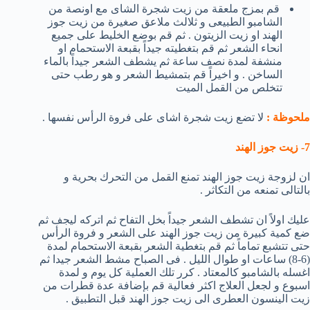
قم بمزج ملعقة من زيت شجرة الشاى مع اونصة من
الشامبو الطبيعى و ثلالث ملاعق صغيرة من زيت جوز
الهند او زيت الزيتون . ثم قم بوضع الخليط على جميع
انحاء الشعر ثم قم بتغطيته جيداً بقبعة الاستحمام او
منشفة لمدة نصف ساعة ثم يشطف الشعر جيداً بالماء
الساخن . و اخيراً قم بتمشيط الشعر و هو رطب حتى
تتخلص من القمل الميت
ملحوظة :
لا تضع زيت شجرة اشاى على فروة الرأس نفسها .
7- زيت جوز الهند
ان لزوجة زيت جوز الهند تمنع القمل من التحرك بحرية و
بالتالى تمنعه من التكاثر .
عليك اولاً ان تشطف الشعر جيداً بخل التفاح ثم اتركه ليجف ثم
ضع كمية كبيرة من زيت جوز الهند على الشعر و فروة الرأس
حتى تتشبع تماماً ثم قم بتغطية الشعر بقبعة الاستحمام لمدة
(6-8) ساعات او طوال الليل . فى الصباح مشط الشعر جيدا ثم
اغسله بالشامبو كالمعتاد . كرر تلك العملية كل يوم و لمدة
اسبوع و لجعل العلاج اكثر فعالية قم بإضافة عدة قطرات من
زيت الينسون العطرى الى زيت جوز الهند قبل التطبيق .