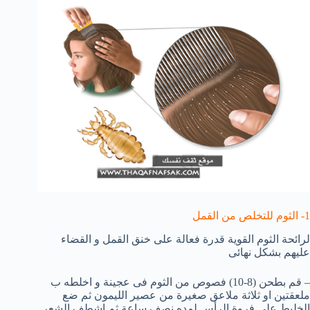
1- الثوم للتخلص من القمل
لرائحة الثوم القوية قدرة فعالة على خنق القمل و القضاء
عليهم بشكل نهائى
– قم بطحن (8-10) فصوص من الثوم فى عجينة و اخلطه ب
ملعقتين او ثلاثة ملاعق صغيرة من عصير الليمون ثم ضع
الخليط على فروة الرأس لمده نصف ساعة ثم اشطف الشعر