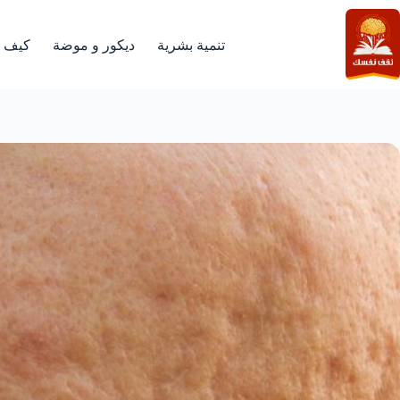
لتجاوز
لى
لمحتوى
تنمية بشرية
ديكور و موضة
كيف