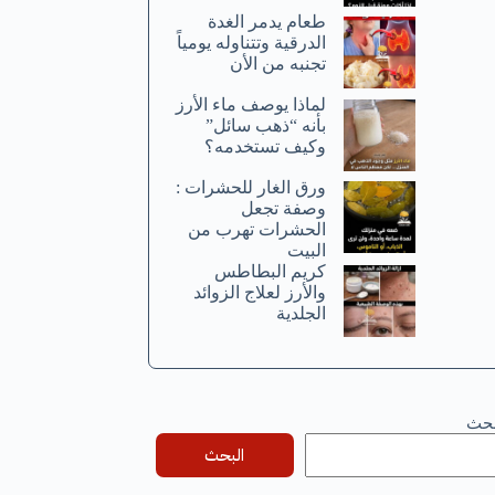
طعام يدمر الغدة
الدرقية وتتناوله يومياً
تجنبه من الأن
لماذا يوصف ماء الأرز
بأنه “ذهب سائل”
وكيف تستخدمه؟
ورق الغار للحشرات :
وصفة تجعل
الحشرات تهرب من
البيت
كريم البطاطس
والأرز لعلاج الزوائد
الجلدية
بحث
البحث