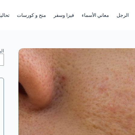
الرجل
معاني الأسماء
فيزا وسفر
منح و كورسات
تحالي
ال