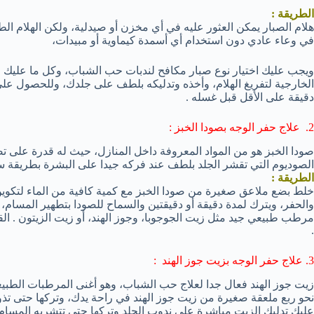
الطريقة :
هلام الصبار يمكن العثور عليه في أي مخزن أو صيدلية، ولكن الهلام ال
في وعاء عادي دون استخدام أي أسمدة كيماوية أو مبيدات،
ويجب عليك اختيار نوع صبار مكافح لندبات حب الشباب، وكل ما عليك 
الخارجية لتفريغ الهلام، وأخذه وتدليكه بلطف على جلدك، وللحصول على 
دقيقة على الأقل قبل غسله .
2. علاج حفر الوجه بصودا الخبز :
صودا الخبز هو من المواد المعروفة داخل المنازل، حيث له قدرة على ت
الصوديوم التي تقشر الجلد بلطف عند فركه جيدا على البشرة بطريقة س
الطريقة :
خلط بضع ملاعق صغيرة من صودا الخبز مع كمية كافية من الماء لتكوين
والحفر، ويترك لمدة دقيقة أو دقيقتين والسماح للصودا بتطهير المسام،
مرطب طبيعي جيد مثل زيت الجوجوبا، وجوز الهند، أو زيت الزيتون . الق
.
3. علاج حفر الوجه بزيت جوز الهند :
زيت جوز الهند فعال جدا لعلاج حب الشباب، وهو أغنى المرطبات الطبيعي
نحو ربع ملعقة صغيرة من زيت جوز الهند في راحة يدك، وتركها حتى 
عليك تدليك الزيت مباشرة على ندوب الجلد وتركها حتى تتشربه المسام