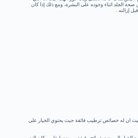
 صحة الجلد اثناء وجوده على البشرة، ومع ذلك إذا كان
ل إزالته .
حيث ان له خصائص ترطيب فائقة حيث يحتوي الخيار على
ع الخيار الى بضع شرائح رقيقة، ووضعها على مكان الندوب