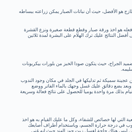
طازج هو الأفضل، حيث أن نباتات الصبار يمكن زراعته ببساطه
فعله هو اخذ ورقة صبار وقطع قطعة صغيرة ونزع القشرة
أفضل النتائج عليك ترك الهلام على البشرة لمدة ثلاثين
ضميد الجراح، حيث يتكون صودا الخبز من بلورات بيكربونات
ليمه.
 عجينة سميكة ثم تدليكها في الجلد في مكان وجود الندوب
 وبعد بضع دقائق عليك غسل وجهك بالماء الفاتر ووضع
يام بذلك مرة واحدة يوميا للحصول على نتائج فعالة وسريعة
ة التي لها خصائص للشفاء، وكل ما عليك القيام به هو اخذ
تذوب في درجة حرارة الجسم، وباستخدام أطراف أصابعك
 . ليس هناك حاجة لغسل زيت جوز الهند حيث انه غني