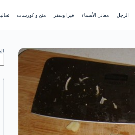
الرجل
معاني الأسماء
فيزا وسفر
منح و كورسات
تحالي
ال