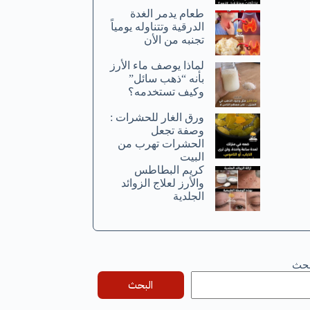
طعام يدمر الغدة
الدرقية وتتناوله يومياً
تجنبه من الأن
لماذا يوصف ماء الأرز
بأنه “ذهب سائل”
وكيف تستخدمه؟
ورق الغار للحشرات :
وصفة تجعل
الحشرات تهرب من
البيت
كريم البطاطس
والأرز لعلاج الزوائد
الجلدية
بحث
البحث