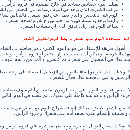
يمتلك الثوم خصائص تساعد في علاج القشرة في فروة الرأس .
مركب الكبريت الذي يوجد في الثوم ، يساعد في التخلص من القشرة
الثوم غني بالنحاس و الذي يعمل علي نمو الشعر . فالنحاس يسا
و أيضاً يوجد به نسبة كبيرة من فيتامين ج للازم لصحة الشعر .
يساعد الثوم في زيادة تدفق الدم إلي بصيلات الشعر .
كيف تستخدم الثوم لنمو الشعر و ايضا
الثوم لتطويل الشعر
:
1. أسهل طريقة للإستفاد من فوائد الثوم الكثيرة ، هو إضافته إلي الشام
بهذه الطريقة . و يمكن أن يسبب إحمرار الشعر أو فروة الرأس . و عند إ
يساعدك في الحصول علي شعر ناعم كالحرير و الحد من رائحة الثوم .
2. و هناك بديل أخر هو إضافة الثوم إلي الزنجبيل للقضاء علي رائحته تم
الزنجبيل و التي 2. تجعله غذاء فعال للشعر .
3. غمس فصوص الثوم ، في زيت الزيتون لمدة سبع أيام سوف يساعد ع
فروة الرأس و تركه ليلة كاملة علي شعرك ، ثم غسله في اليوم التالي ..
4. منع الشعر الأبيض ، يمكنك إضافة شرائح الثوم مع القليل من حبيبات 
. و تطبيقه بإنتظام لفترة بضعة أيام علي شعرك و فروة الرأس .
5. يمكنك سحق التوابل العطرية و تطبيقها مباشرة علي فروة الرأس و يم