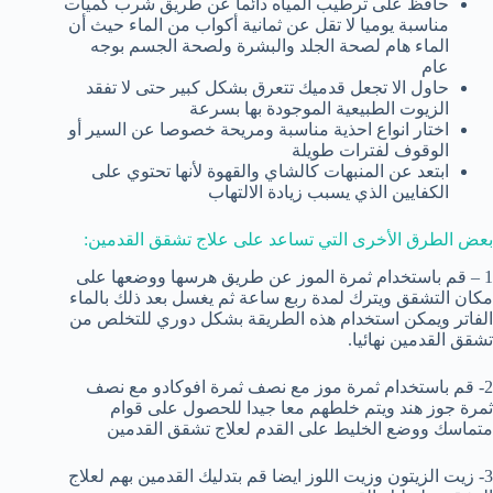
حافظ على ترطيب المياه دائما عن طريق شرب كميات
مناسبة يوميا لا تقل عن ثمانية أكواب من الماء حيث أن
الماء هام لصحة الجلد والبشرة ولصحة الجسم بوجه
عام
حاول الا تجعل قدميك تتعرق بشكل كبير حتى لا تفقد
الزيوت الطبيعية الموجودة بها بسرعة
اختار انواع احذية مناسبة ومريحة خصوصا عن السير أو
الوقوف لفترات طويلة
ابتعد عن المنبهات كالشاي والقهوة لأنها تحتوي على
الكفايين الذي يسبب زيادة الالتهاب
بعض الطرق الأخرى التي تساعد على علاج تشقق القدمين:
1 – قم باستخدام ثمرة الموز عن طريق هرسها ووضعها على
مكان التشقق ويترك لمدة ربع ساعة ثم يغسل بعد ذلك بالماء
الفاتر ويمكن استخدام هذه الطريقة بشكل دوري للتخلص من
تشقق القدمين نهائيا.
2- قم باستخدام ثمرة موز مع نصف ثمرة افوكادو مع نصف
ثمرة جوز هند ويتم خلطهم معا جيدا للحصول على قوام
متماسك ووضع الخليط على القدم لعلاج تشقق القدمين
3- زيت الزيتون وزيت اللوز ايضا قم بتدليك القدمين بهم لعلاج