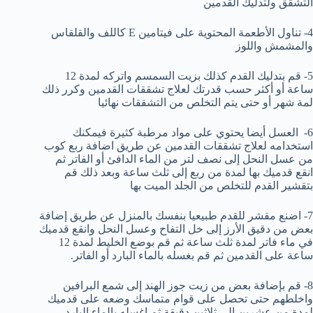
التشقق ولتدليك القدمين
4- تناول الأطعمة المحتوية على فيتامين E كاللف والقلقاس
والمشمش واللوز
5- قم بتدليك القدم كذلك بزيت السمسم واتركه لمدة 12
ساعة أو أكثر حسب قدرتك لعلاج تشققات القدمين وكرر ذلك
لمة شهر أو حتى يتم التخلص من التشققات نهائيا
6- العسل أيضا يحتوي على مواد مرطبة كثيرة فيمكنك
استخدامه لعلاج تشققات القدمين عن طريق اضافة ربع كوب
من عسل النحل إلى نصف لتر من الماء الدافئ أو الفاتر ثم
انقع قدميك بها لمدة من ربع إلى ثلث ساعة وبعد ذلك قم
بتقشير القدم للتخلص من الجلد الميت بها
7- اضنع مقشر للقدم طبيعيا بنفسك بالمنزل عن طريق إضافة
بعض من دقيق الأرز إلى خل التفاح وعسل النحل وانقع قدميك
في ماء فاتر لمدة ثلث ساعة ثم قم بوضع الخليط لمدة 12
ساعة على القدمين ثم قم بغسله بالماء البارد أو الفاتر.
8- قم بإضافة بعض من زيت جوز الهند إلى شمع البرافين
واخلطهم حتى تحصل على قوام متماسك وضعه على قدميك
لمدة من عشرين إلى ثلاثين دقيقة ثم اغسله بالماء البارد