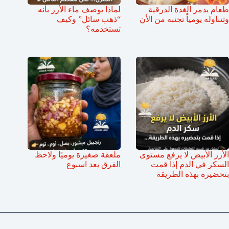
طعام يدمر الغدة الدرقية
لماذا يوصف ماء الأرز بأنه
وتتناوله يومياً تجنبه من الأن
“ذهب سائل” وكيف
تستخدمه؟
الأرز الأبيض لا يرفع مستوى
ملعقة صغيرة يوميًا ولاحظ
السكر في الدم إذا قمت
الفرق بعد اسبوع
بتحضيره بهذه الطريقة