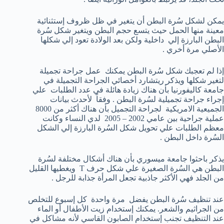
يمكن لشكل سُرة البطن أن يتغير في ظل ظروف إستثنائية
معينة منها الحمل حيث يتسع حجم البطن ويتغير شكل سُرة
البطن البارزة إلي داخلية ولكن بعد الولادة تعود إلي شكلها
الأصلي مرة أخري .
إذا لم تعجبك شكل سُرة البطن يمكنك عمل جراحة تجميلة
لتغير شكلها ويذكر ريتشارد أخصائي الجراحة التجميلة في
جامعة كاليفورنيا بأن هناك زيادة هائلة في عدد الطلبات علي
إجراء جراحة تجميلية لسُرة البطن . وفقاً لأحدث بيانات
الجميعية الامريكية لجراحة التجميل بأن هناك أكثر من 8000
عملية جراحية بين عامي 2002 – 2005 لدي النساء وكانت
معظم الطلبات علي تحويل شكل السُرة البارزة إلي الشكل
السُرة داخل البطن .
يذكر باحثوا جامعة ميسوري بأن هناك أشكال مختلفة لسُرة
البطن هي السُرة الصغيرة علي شكل حرف T ويغطيها القليل
من الجلد فهي الأكثر جاذبية تجعل المرأة جذابة للرجل .
عند تنظيف سُرة البطن يفضل مرة واحدة كل إسبوع للتخلص
من الجراثيم والشعر. يمكنك إستخدام زيت الأطفال أو الماء
عند التنظيف تجنب إستخدام الصابون القاسي لأنه مشاكل في