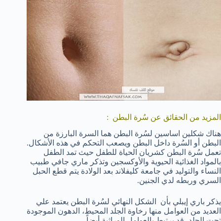
المزيد من الحقائق عن سُرة البطن :
هناك شكلين اساسين لسُرة البطن هما السرة البارزة من
البطن أو السُرة داخل البطن ويصعب التحكم في هذه الأشكال.
تعمل سُرة البطن كشريان الحياة للطفل حيث تمد الطفل
بالمواد الغذائية الحيوية والأوكسجين وتذكر ماري جافي طبيب
النساء والتوليد في جامعة كليفلاند بعد الولادة يتم قطع الحبل
السري وربطه لدي الجنين.
يذكر باري إيبلي بأن الشكل النهائي لسُرة البطن يعتمد علي
العديد من العوامل منها رخاوة الجلد المحيط، الدهون الموجودة
تحت الجلد، قد يرتبط بالعوامل الوراثية أيضاً .