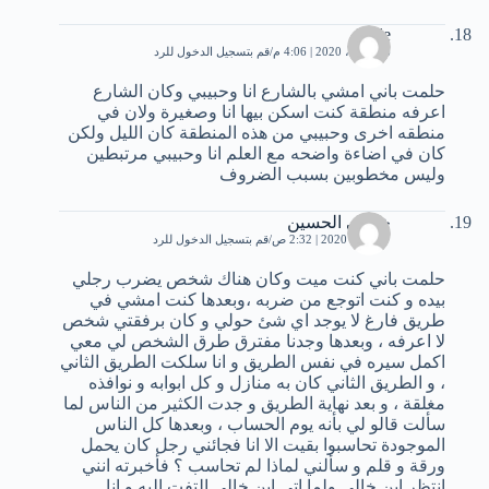
Joole
26 أبريل، 2020 | 4:06 م
قم بتسجيل الدخول للرد
حلمت باني امشي بالشارع انا وحبيبي وكان الشارع
اعرفه منطقة كنت اسكن بيها انا وصغيرة ولان في
منطقه اخرى وحبيبي من هذه المنطقة كان الليل ولكن
كان في اضاءة واضحه مع العلم انا وحبيبي مرتبطين
وليس مخطوبين بسبب الضروف
خليفي الحسين
17 مايو، 2020 | 2:32 ص
قم بتسجيل الدخول للرد
حلمت باني كنت ميت وكان هناك شخص يضرب رجلي
بيده و كنت اتوجع من ضربه ،وبعدها كنت امشي في
طريق فارغ لا يوجد اي شئ حولي و كان برفقتي شخص
لا اعرفه ، وبعدها وجدنا مفترق طرق الشخص لي معي
اكمل سيره في نفس الطريق و انا سلكت الطريق الثاني
، و الطريق الثاني كان به منازل و كل ابوابه و نوافذه
مغلقة ، و بعد نهاية الطريق و جدت الكثير من الناس لما
سألت قالو لي بأنه يوم الحساب ، وبعدها كل الناس
الموجودة تحاسبوا بقيت الا انا فجائني رجل كان يحمل
ورقة و قلم و سألني لماذا لم تحاسب ؟ فأخبرته انني
انتظر ابن خالي ولما اتى ابن خالي التفت اليه و انا