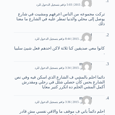
خالد
8 نوفمبر، 2015 | 5:03 م
قم بتسجيل الدخول للرد
تركت مجموعه من الناس اعرفهم ومشيت في شارع
يوصل إلى محلي والدنيا تمطر عليه في الشارع ما معنا
ذلك
walid
10 نوفمبر، 2015 | 8:44 م
قم بتسجيل الدخول للرد
كانوا معي صديقين كنا ثلاثة لاكن احدهم فعل شيئ سلبيا
.
mostafa
17 نوفمبر، 2015 | 3:34 م
قم بتسجيل الدخول للرد
دائما احلم بالمشي ف الشارع الذي اسكن فيه وفي نص
الشارع بحس كأن حصلي شلل في رجلي ومقدرش
أكمل المشي الحلم ده اتكرر كتير معايا
mostafa
17 نوفمبر، 2015 | 3:36 م
قم بتسجيل الدخول للرد
احلم دائماً باني ف موقف ما والاقي نفسي مش قادر