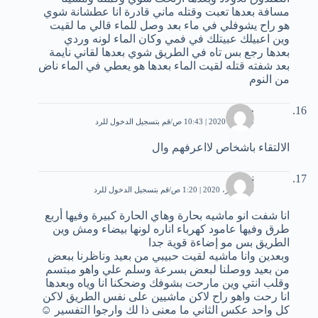
مسافة بعدها تعبت وقتله ماني قادرة انا عطشانة شوي
هو راح يشوفلي في ماء بعد وصل للماء قالي ما لقيت
وين اعبيلك عبيتلك في فمي وكان الماء لونه وردي
بعدها رجع بس تاه في الطريق شوي بعدها لقاني نايمة
بعد شفته قتله لقيت الماء بعدها هو يعطي في الماء ناض
من النوم
حمد
25 يناير، 2020 | 10:43 ص
قم بتسجيل الدخول للرد
الالتقاء باشخاص لااعرفهم وال
نور
14 فبراير، 2020 | 1:20 ص
قم بتسجيل الدخول للرد
انا شفت انو ماشيه بحارة وهاي الحارة كبيرة وفيها أربع
طرق وفيها عامود كهرباء اناره لونها بيضاء ومش وين
الطريق بس مو إضاءة قوية جدا
وبعدين وانا ماشيه لقيت حبيبي من بعيد وناظرنا ببعض
من بعيد ووصلنا لبعض بسرعة وسلم علي واهو مبتسم
وقلب انتي وين مارحت بشوفك وضحكنا انا وياه وبعدها
انا رحت واهو راح لاكن ماشيين على نفس الطريق لاكن
كل واحد عكس الثاني ما معنى ذا لك وارجوا التفسير ☺