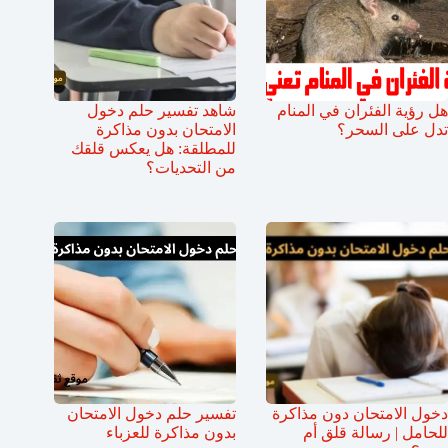
هل رؤية الفئران في المنام
شاهد تفسير حلم دخول
تدل على السحر؟
الامتحان بدون مذاكرة
للمطلقة: هل يعكس قلقك
من التحديات؟
دخول الامتحان دون مذاكرة
تفسير حلم دخول الامتحان
للحامل | رسالة قلق أم
بدون مذاكرة للعزباء