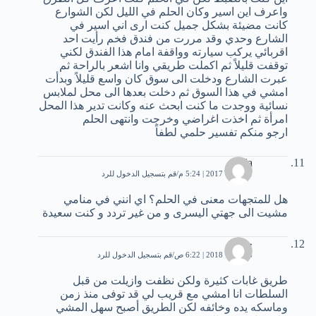
واعرف اين اسير وكان الحلم في الليل لكن الشوارع
كانت مضيئة بشكل جميل كنت ارى اني اسير في
الشارع وحدي وقد مررت من فندق فخم رأيت احد
اقربائي يركب سيارته وواقفة امام هذا الفندق لكني
توقفت قليلاً ثم اكملت طريقي وانا اشعر بالراحة ثم
عبرت الشارع ودخلت الى سوق كان واسع قليلاً وبدأت
امشي في هذا السوق ثم دخلت بعدها الى محل لملابس
نسائية ووجدت ما كنت ابحث عنه وكانت تدير هذا المحل
امرأة ثم اخذت اغراضي وخرجت وانتهى الحلم
ارجو منكم تفسير حلمي لطفاً
layla
1 أكتوبر، 2017 | 5:24 م
قم بتسجيل الدخول للرد
هل للمتجهات معنى في الحلم؟ اي انني في منامي
مشيت الى جهتي اليسرى و من غير تردد و كنت سعيدة
حياة
6 فبراير، 2018 | 6:22 ص
قم بتسجيل الدخول للرد
طريق غابات كثيرة ولكن نظفت وازيلت من قبل
السلطات انا امشي مع قريب لي قد توفى منذ زمن
وماسكه يده وخائفه لكن الطريق أصبح سهل المشي