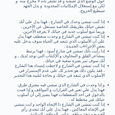
حول الوضع الذي تعيشه و قد تشعر بأنه لا مخرج منه و
لكن مع إستغلال الإمكانيات المحدودة و بذل الجهد
تسطيع الخروج.
إذا كنت تمشي وحدك في الشارع ، فهذا يدل علي أنك
تعيش حياتك بطريقتك الخاصة مستقل عن الأخرين ،
وربما تتبع أسلوب جديد في حياتك لا يعرفه الأخرين.
إذا كنت تمشي في الشارع و وجدت منعطف فهذا يدل
علي أن الأسلوب الذي تتبعه في الحياة سوف يدخل عليه
بعض الإجراءات الجديدة .
إذا رأيت بأنك تمشي في شارع أسود ، فهذا يرتبط
بمشاعر القلق و المخاوف و الإكتئاب التي توجد لديك ، و
أنك سوف تمر بفترة صعبة في حياتك .
إذا كنت تمشي في الشارع و لاحظت إنسداد هذا الشارع
، فقد يكون ذلك هو تحذير لك علي عدم الإستمرار في
الأسلوب الذي تتبعه في حياتك و بحاجة لتلبيه هذا التحذير
.
و إذا وجدت في الشارع الذي تمشي فيه مفترق طرق،
فهذا يدل علي تغير في القرارات و المواقف و إذا قمت
بالدخول في أحد المنعطفات فهذا يشير إلي أن أسلوب
حياتك غير مخطط له .
إذا كنت تمشي في الشارع ذا الإتجاه الواحد و انت تمشي
في الإتجاه المعاكس ، فهذا يدل علي أنك تتحدي رأي
الجميع و تتخذ مواقف عكس المواقف السائدة .