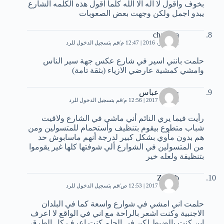
بخوف واقول لا اله الا الله كلما اقول هذه الكلمه الشارع
يبدو اجمل ولكن وجهت بعض الصعوبات
chaimaa
12 أكتوبر، 2016 | 12:47 م
قم بتسجيل الدخول للرد
حلمت بانني اسير في شارع عكس جهة سير الناس
وامشي كمشية عارضي الازياء (بثقة تامة)
حسن عباس
5 فبراير، 2017 | 12:56 م
قم بتسجيل الدخول للرد
رأيت فيما يري النائم أني ماشي في الشارع ولاقيت
شباب متطوع بيقوم بتنظيف وأستحمام للمتسولين ومن
هم بدون مأوي بشكل كبير لدرجة أنهم ماسابوش حد
من المتسولين في الشوارع ألي شوفتها كلها غير يقوموا
بتنظيفة ولعله خير
Zainab
8 فبراير، 2017 | 12:53 ص
قم بتسجيل الدخول للرد
حلمت اني امشي في شوارع واسعة كما في البلدان
الاجنبية وكنت اشعر بالراحة مع اني في الواقع لا اعرف
اين كنت بالضبط لكن في الحلم كنت اعرف كل الطرق