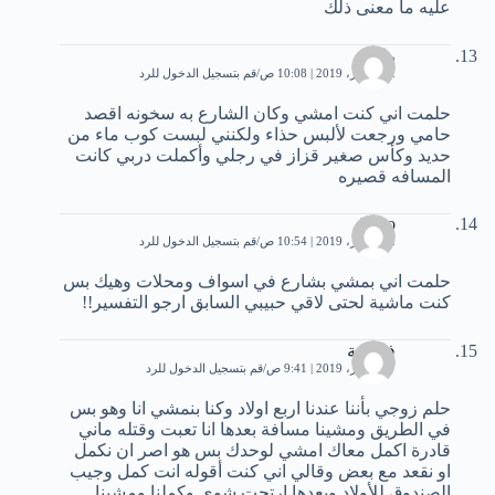
عليه ما معنى ذلك
راما
22 فبراير، 2019 | 10:08 ص
قم بتسجيل الدخول للرد
حلمت اني كنت امشي وكان الشارع به سخونه اقصد
حامي ورجعت لألبس حذاء ولكنني لبست كوب ماء من
حديد وكأس صغير قزاز في رجلي وأكملت دربي كانت
المسافه قصيره
Roro
22 فبراير، 2019 | 10:54 ص
قم بتسجيل الدخول للرد
حلمت اني بمشي بشارع في اسواف ومحلات وهيك بس
كنت ماشية لحتى لاقي حبيبي السابق ارجو التفسير!!
فاطمة
27 فبراير، 2019 | 9:41 ص
قم بتسجيل الدخول للرد
حلم زوجي بأننا عندنا اربع اولاد وكنا بنمشي انا وهو بس
في الطريق ومشينا مسافة بعدها انا تعبت وقتله ماني
قادرة اكمل معاك امشي لوحدك بس هو اصر ان نكمل
او نقعد مع بعض وقالي اني كنت أقوله انت كمل وجيب
الصندوق للأولاد وبعدها ارتحت شوي وكملنا ومشينا