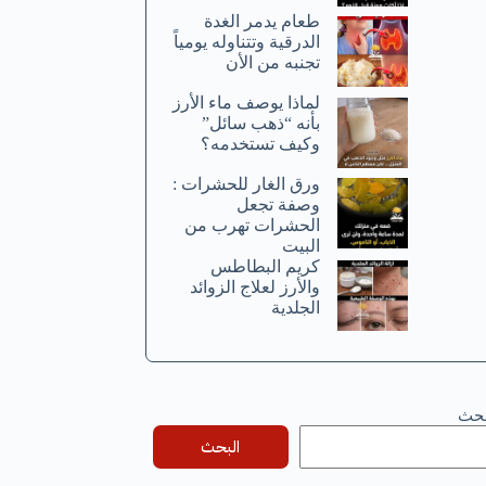
طعام يدمر الغدة
الدرقية وتتناوله يومياً
تجنبه من الأن
لماذا يوصف ماء الأرز
بأنه “ذهب سائل”
وكيف تستخدمه؟
ورق الغار للحشرات :
وصفة تجعل
الحشرات تهرب من
البيت
كريم البطاطس
والأرز لعلاج الزوائد
الجلدية
بحث
البحث