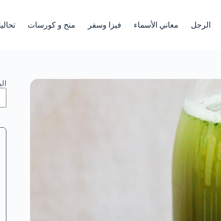
الرجل
معاني الأسماء
فيزا وسفر
منح و كورسات
تحالي
ال