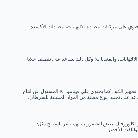
يحتوي على مركبات مضادة للالتهابات، مضادات الأكسدة،
التهابات، والمغذيات؛ وكل ذلك يساعد على تنظيف خلايا
يحتوي البقدونس على مضادات الأكسدة وفيتامين C الذين يساهمان في تطهير الكبد، كما يحتوي على فيتامين K المسئول عن انتاج
عد على تحييد أنواع معينة من المواد المسببة للسرطان.
كلوروفيل. بعض الخضروات لهم تأثير السبانخ مثل:
واللفت الأخضر.