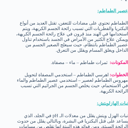
عصير الطماطم:
الطماطم تحتوي على مضادات للتعفن، تقتل العديد من أنواع
البكتريا والفطريات التي تسبب رائحة الجسم الكريهة، ويتم
استخدامها في الهند منذ قرون في علاج رائحة الجسم الكريهة،
ويمكن علاج الكثير من الأمراض في الجسد باستخدام تناول
عصير الطماطم بانتظام، حيث سيعلج الصعير الجسم من
الداخل ويغلق المسام ويقلل من التعرق.
المكونات:
ثمرات طماطم – ماء – مصفاة.
الخطوات:
اهرسي الطماطم – استخدمي المصفاة لتحويل
مهروس الطماطم لعصير – استخدمي عصير الطماطم والماء
في الاستحمام، حيث يخلص الجسم من الجراثيم التي تسبب
الرائحة الكريهة.
نبات الهازلويتش:
نبات الهزل ويتش يقلل من معدلات الـ pH في الجلد، الذي
يساعد على قتل البكتريا في البشرة، وبالتالي يقلل من حدوث
الرائحة السيئة، ومن فوائد هذه النبتة إنها تقلص من مسامات