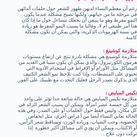
رغم أن معظم النساء لديهن ظهور للشعر حول حلمات أثدائهن
في مرحلة ما من حياتهم، ولكنها تصبح مشكلة عندما يكون
النمو مفرط وهو ما ينبغي أن يجعلك تتساءل حول ما إذا كان
هذا أمر طبيعي أم لا، وغالبا ما يسبب النمو المفرط هو زيادة
في نسبة الهرمونات الذكرية، والتي يمكن أن تكون مشكلة
كامنة .
متلازمة كوشينغ :
متلازمة كوشينغ هي مشكلة نادرة تنتج عن ارتفاع مستويات
هرمون الكورتيزول، والذي يمكن أن يكون سببا في العديد من
المشاكل مثل الأورام أو الإفراط في استخدام الأدوية التي
تحتوي على المنشطات، وإذا كنت تلاحظ نمو الشعر الكثيف
الذي يذكرك بصدر الرجل فعليك التحدث مع طبيبك على الفور.
تكيس المبايض :
متلازمة تكيس المبايض هي حالة شائعة جدا تؤثر على واحد
من كل خمسة عشر امرأة، ويمكن أن يسبب الشعر الزائد في
كل مكان، وليس فقط حول الحلمات أو على الصدر، وفي هذه
الحالة تعاني النساء أيضا من أعراض أخرى، مثل انخفاض
الخصوبة، وحب الشباب، وزيادة الوزن، وتساقط شعر الرأس،
أو الاكتئاب، ويمكن أن يؤدي الى مشاكل أكثر خطورة إذا
تركت دون علاج .