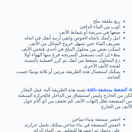
ربع ملعقة ملح
كوب من الماء الدافئ
ضعها في سرنجة أو شفاط الأنف
امل رأسك باتجاه الحوض وابقي أرنبة أنفك في اتجاه
تصريف الماء حتي تسهل خروج السائل من الأنف
اسكب بعض من محلول الملح في أحدى فتحتي الأنف
ببطء إن كنت تستعمل السرنجة فرغ منها الهواء أولا
دع المحلول يسقط من أنفك ثم كرر العملية بالنسبة
لفتحة الأنف الأخرى
يمكنك استعمال هذه الطريقة مرتين أو ثلاثة يوميًا حسب
الحاجة.
6- الضغط بمنشفة دافئة
تشبه هذه الطريقة آلية عمل البخار
لكن من الخارج وليس استنشاق من الداخل فالحرارة المنبعثة
من المنشفة تقلل إلتهاب الأنف كم تخفف من أي آلام حول
الأنف من الخارج
احضر منشفة وماء ساخن
اغمس المنشفة في ماء ساخن يمكنك تحمل حرارته
علي وجهك ثم اعصرها للتخلص من الماء الزائد