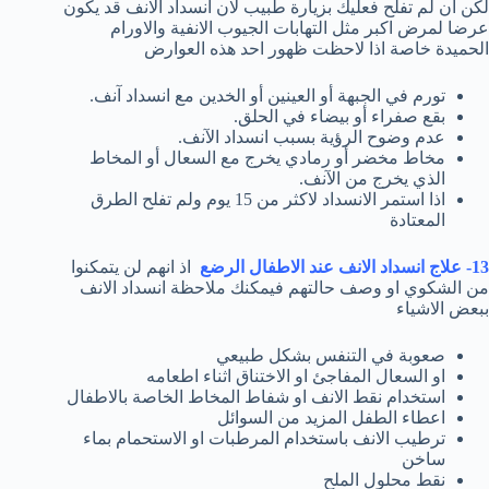
لكن ان لم تفلح فعليك بزيارة طبيب لان انسداد الانف قد يكون
عرضا لمرض اكبر مثل التهابات الجيوب الانفية والاورام
الحميدة خاصة اذا لاحظت ظهور احد هذه العوارض
تورم في الجبهة أو العينين أو الخدين مع انسداد آنف.
بقع صفراء أو بيضاء في الحلق.
عدم وضوح الرؤية بسبب انسداد الآنف.
مخاط مخضر أو رمادي يخرج مع السعال أو المخاط
الذي يخرج من الآنف.
اذا استمر الانسداد لاكثر من 15 يوم ولم تفلح الطرق
المعتادة
13- علاج انسداد الانف عند الاطفال الرضع
اذ انهم لن يتمكنوا
من الشكوي او وصف حالتهم فيمكنك ملاحظة انسداد الانف
ببعض الاشياء
صعوبة في التنفس بشكل طبيعي
او السعال المفاجئ او الاختناق اثناء اطعامه
استخدام نقط الانف او شفاط المخاط الخاصة بالاطفال
اعطاء الطفل المزيد من السوائل
ترطيب الانف باستخدام المرطبات او الاستحمام بماء
ساخن
نقط محلول الملح