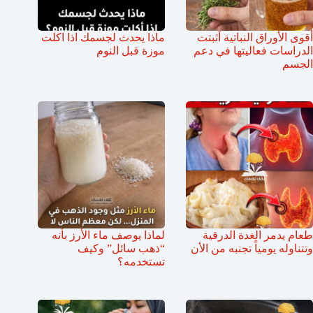
أقوى الأوراق النباتية أثبتت
ماذا يحدث لجسمك اذا اكلت
الدراسات فعاليتها في دعم
موزة قبل النوم
الجسم
طعام يدمر الغدة الدرقية
لماذا يوصف ماء الأرز بأنه
وتتناوله يومياً تجنبه من الأن
“ذهب سائل” وكيف
تستخدمه؟