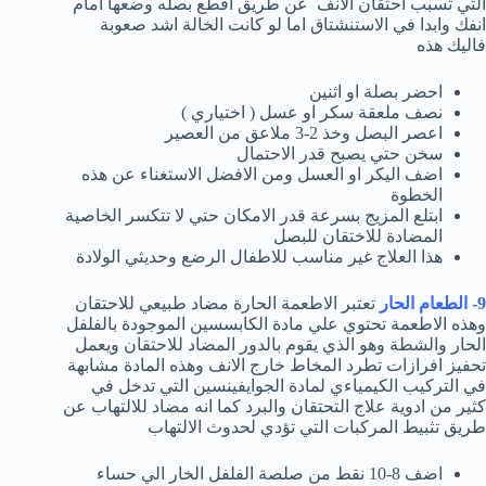
التي تسبب احتقان الانف عن طريق اقطع بصله وضعها امام
انفك وابدا في الاستنشتاق اما لو كانت الخالة اشد صعوبة
فاليك هذه
احضر بصلة او اثنين
نصف ملعقة سكر او عسل ( اختياري )
اعصر البصل وخذ 2-3 ملاعق من العصير
سخن حتي يصبح قدر الاحتمال
اضف اليكر او العسل ومن الافضل الاستغناء عن هذه
الخطوة
ابتلع المزيج بسرعة قدر الامكان حتي لا تتكسر الخاصية
المضادة للاختقان للبصل
هذا العلاج غير مناسب للاطفال الرضع وحديثي الولادة
9- الطعام الحار
تعتبر الاطعمة الحارة مضاد طبيعي للاحتقان
وهذه الاطعمة تحتوي علي مادة الكابسسين الموجودة بالفلفل
الحار والشطة وهو الذي يقوم بالدور المضاد للاحتقان ويعمل
تحفيز افرازات تطرد المخاط خارج الانف وهذه المادة مشابهة
في التركيب الكيمياءي لمادة الجوايفينسين التي تدخل في
كثير من ادوية علاج التحتقان والبرد كما انه مضاد للالتهاب عن
طريق تثبيط المركبات التي تؤدي لحدوث الالتهاب
اضف 8-10 نقط من صلصة الفلفل الخار الي حساء