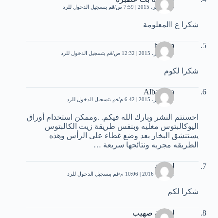
30 نوفمبر، 2015 | 7:59 ص
قم بتسجيل الدخول للرد
شكرا ع االمعلومة
hosam
1 ديسمبر، 2015 | 12:32 ص
قم بتسجيل الدخول للرد
شكرا لكوم
Albasaten
2 ديسمبر، 2015 | 6:42 م
قم بتسجيل الدخول للرد
احسنتم النشر وبارك الله فيكم. .وممكن استخدام أوراق
اليوكالبتوس مغليه وبنفس طريقة زيت الكالبتوس
يستنشق البخار بعد وضع غطاء على الرأس وهذه
الطريقه مجربه ونتائجها سريعة …
اسامة
1 أكتوبر، 2016 | 10:06 م
قم بتسجيل الدخول للرد
شكرا لكم
اسامة صهيب