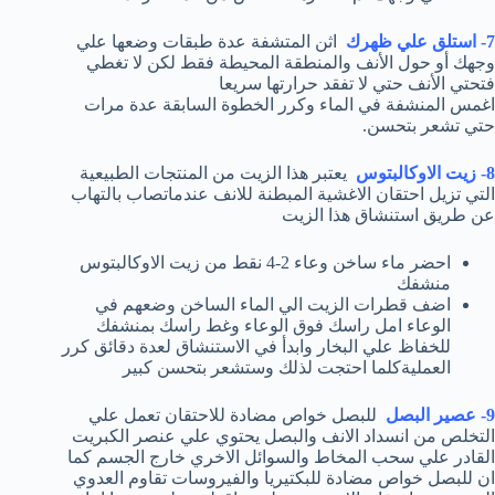
7- استلق علي ظهرك
اثن المتشفة عدة طبقات وضعها علي
وجهك أو حول الأنف والمنطقة المحيطة فقط لكن لا تغطي
فتحتي الأنف حتي لا تفقد حرارتها سريعا
اغمس المنشفة في الماء وكرر الخطوة السابقة عدة مرات
حتي تشعر بتحسن.
8- زيت الاوكالبتوس
يعتبر هذا الزيت من المنتجات الطبيعية
التي تزيل احتقان الاغشية المبطنة للانف عندماتصاب بالتهاب
عن طريق استنشاق هذا الزيت
احضر ماء ساخن وعاء 2-4 نقط من زيت الاوكالبتوس
منشفك
اضف قطرات الزيت الي الماء الساخن وضعهم في
الوعاء امل راسك فوق الوعاء وغط راسك بمنشفك
للخفاظ علي البخار وابدأ في الاستنشاق لعدة دقائق كرر
العمليةكلما احتجت لذلك وستشعر بتحسن كبير
9- عصير البصل
للبصل خواص مضادة للاحتقان تعمل علي
التخلص من انسداد الانف والبصل يحتوي علي عنصر الكبريت
القادر علي سحب المخاط والسوائل الاخري خارج الجسم كما
ان للبصل خواص مضادة للبكتيريا والفيروسات تقاوم العدوي