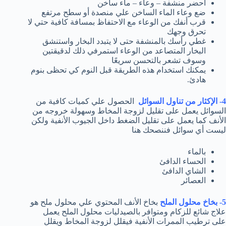
احضر منشفة – وعاء – ماء ساخن
ضع وعاء الماء الساخن علي منصدة أو سطح مرتفع
قرب أنفك من الوعاء مع الاحتفاظ بمسافة كافية حتي لا
تحرق وجهك
غطي رأسك بالمنشفة حتى لا يتبدد البخار واستنشق
البخار المتصاعد من الوعاء استمرفي ذلك لدقيقتين
وسوف تشعر بالتحسن سريعًا
يمكنك استخدام هذه الطريقة قبل النوم كي تحظى بنوم
هادئ.
4- الإكثار من تناول السوائل
الحصول علي كميات كافية من
السوائل يعمل على تقليل لزوجة المخاط وسهولة خروجه من
الأنف كما يعمل على تقليل الضغط داخل الجيوب الأنفية ولكن
ليست أي سوائل فننصحك هنا
بالماء
الحساء الدافئ
الشاي الدافئ
العصائر
5- بخاخ محلول الملح
بخاخ الأنف المحتوي علي محلول ملح هو
علاج شائع للزكام ومتوافر بالصيدليات محلول الملح يعمل
على ترطيب الممرات الأنفية فيقلل لزوجة المخاط ويقلل