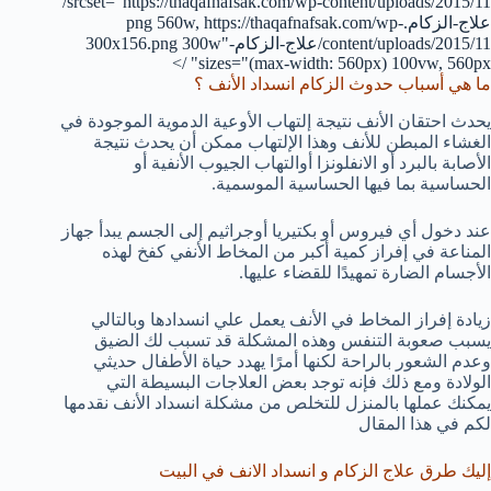
srcset="https://thaqafnafsak.com/wp-content/uploads/2015/11/
علاج-الزكام.png 560w, https://thaqafnafsak.com/wp-
content/uploads/2015/11/علاج-الزكام-300x156.png 300w"
sizes="(max-width: 560px) 100vw, 560px" />
ما هي أسباب حدوث الزكام انسداد الأنف ؟
يحدث احتقان الأنف نتيجة إلتهاب الأوعية الدموية الموجودة في
الغشاء المبطن للأنف وهذا الإلتهاب ممكن أن يحدث نتيجة
الأصابة بالبرد أو الانفلونزا أوالتهاب الجيوب الأنفية أو
الحساسية بما فيها الحساسية الموسمية.
عند دخول أي فيروس أو بكتيريا أوجراثيم إلى الجسم يبدأ جهاز
المناعة في إفراز كمية أكبر من المخاط الأنفي كفخ لهذه
الأجسام الضارة تمهيدًا للقضاء عليها.
زيادة إفراز المخاط في الأنف يعمل علي انسدادها وبالتالي
يسبب صعوبة التنفس وهذه المشكلة قد تسبب لك الضيق
وعدم الشعور بالراحة لكنها أمرًا يهدد حياة الأطفال حديثي
الولادة ومع ذلك فإنه توجد بعض العلاجات البسيطة التي
يمكنك عملها بالمنزل للتخلص من مشكلة انسداد الأنف نقدمها
لكم في هذا المقال
إليك طرق علاج الزكام و انسداد الانف في البيت