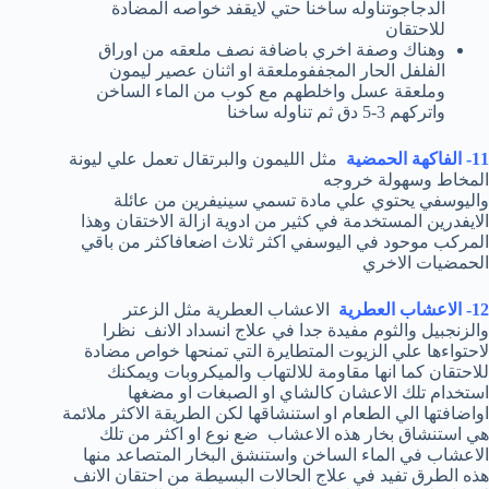
الدجاجوتناوله ساخنا حتي لايقفد خواصه المضادة
للاحتقان
وهناك وصفة اخري باضافة نصف ملعقه من اوراق
الفلفل الحار المجففوملعقة او اثنان عصير ليمون
وملعقة عسل واخلطهم مع كوب من الماء الساخن
واتركهم 3-5 دق ثم تناوله ساخنا
11- الفاكهة الحمضية
مثل الليمون والبرتقال تعمل علي ليونة
المخاط وسهولة خروجه
واليوسفي يحتوي علي مادة تسمي سينيفرين من عائلة
الايفدرين المستخدمة في كثير من ادوية ازالة الاختقان وهذا
المركب موحود في اليوسفي اكثر ثلاث اضعافاكثر من باقي
الحمضيات الاخري
12- الاعشاب العطرية
الاعشاب العطرية مثل الزعتر
والزنجبيل والثوم مفيدة جدا في علاج انسداد الانف نظرا
لاحتواءها علي الزيوت المتطايرة التي تمنحها خواص مضادة
للاحتقان كما انها مقاومة للالتهاب والميكروبات ويمكنك
استخدام تلك الاعشان كالشاي او الصبغات او مضغها
اواضافتها الي الطعام او استنشاقها لكن الطريقة الاكثر ملائمة
هي استنشاق بخار هذه الاعشاب ضع نوع او اكثر من تلك
الاعشاب في الماء الساخن واستنشق البخار المتصاعد منها
هذه الطرق تفيد في علاج الحالات البسيطة من احتقان الانف