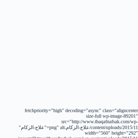
fetchpriority="high" decoding="async" class="aligncenter
size-full wp-image-89201"
src="http://www.thaqafnafsak.com/wp-
content/uploads/2015/11/علاج-الزكام.png" alt="علاج-الزكام"
width="560" height="292"