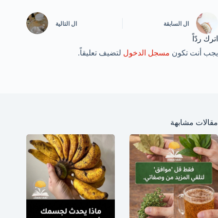
ال
السابقة
ال
التالية
اترك ردّاً
يجب أنت تكون
مسجل الدخول
لتضيف تعليقاً.
مقالات مشابهة