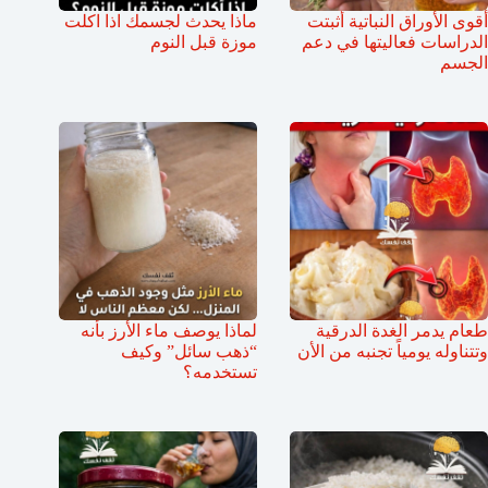
أقوى الأوراق النباتية أثبتت
ماذا يحدث لجسمك اذا اكلت
الدراسات فعاليتها في دعم
موزة قبل النوم
الجسم
طعام يدمر الغدة الدرقية
لماذا يوصف ماء الأرز بأنه
وتتناوله يومياً تجنبه من الأن
“ذهب سائل” وكيف
تستخدمه؟