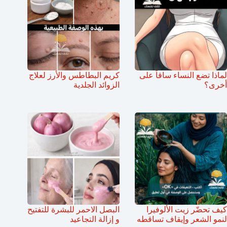
لماذا تضع النساء ساقاً على
كريم البطاطس والأرز لعلاج
أخرى؟
الزوائد الجلدية
كيف تحضّر زيت الألوفيرا
البصل الاحمر للبشرة للتفتيح
لنمو الشعر وإيقاف تساقطه
و إزالة التجاعيد