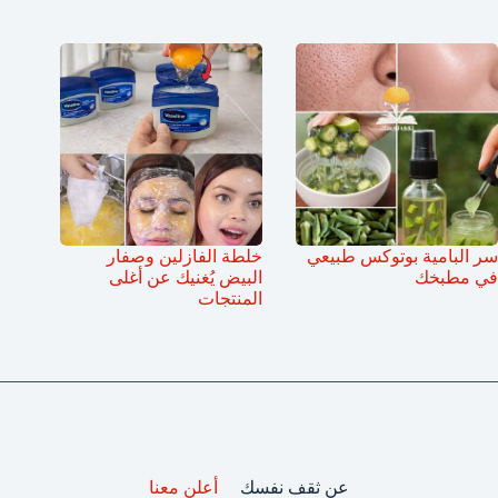
سر البامية بوتوكس طبيعي
خلطة الفازلين وصفار
في مطبخك
البيض يُغنيك عن أغلى
المنتجات
عن ثقف نفسك
أعلن معنا