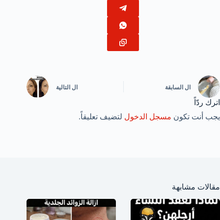
ال
السابقة
ال
التالية
اترك ردّاً
يجب أنت تكون
مسجل الدخول
لتضيف تعليقاً.
مقالات مشابهة