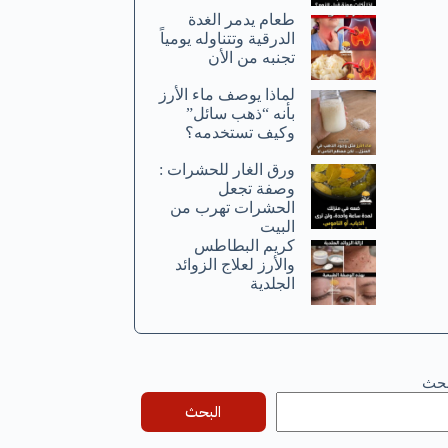
طعام يدمر الغدة
الدرقية وتتناوله يومياً
تجنبه من الأن
لماذا يوصف ماء الأرز
بأنه “ذهب سائل”
وكيف تستخدمه؟
ورق الغار للحشرات :
وصفة تجعل
الحشرات تهرب من
البيت
كريم البطاطس
والأرز لعلاج الزوائد
الجلدية
بحث
البحث