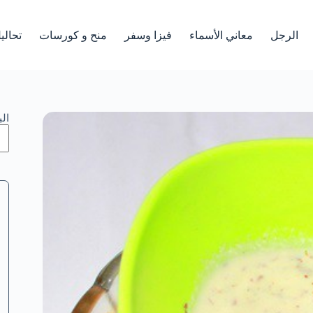
الرجل
معاني الأسماء
فيزا وسفر
منح و كورسات
تحالي
ال