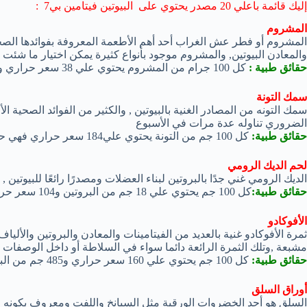
إليك قائمة باعلي 20 مصدر يحتوي على البيوتين فيتامين بي7 :
المشروم
المشروم أو فطر عش الغراب أحد أهم الأطعمة المعروفة بفوائدها الصحية
والمعادن البيوتين, والمشروم موجود بأنواع كثيرة يمكن اختيار ما شئت م
حقائق طبية :
كل 100 جرام من المشروم يحتوي علي 38 سعر حراري و19% من النسبة الموصي بها يوميًا من عنصر الحديد.
سمك التونة
الضروري تناوله عدة مرات في الأسبوع
حقائق طبية:
كل 100 جم من التونة يحتوي علي184 سعر حراري فهي حصة يومية كاملة من فيتامين ب 12.
لحم الديك الرومي
الديك الرومي غني جدًا بالبروتين لبناء العضلات ومصدرًا رائعًا للبيوتين
حقائق طبية:
كل 100 جم يحتوي علي 18 جم من البروتين و104 سعر حراري.
الأفوكادو
ثمرة الأفوكادو غنية بالعديد من الفيتامينات والمعادن والبروتين والألي
مشبعة ,وتلك الثمرة الرائعة دائما سواء في السلاطة أو داخل الوصفات أ
حقائق طبية:
كل 100 جم يحتوي علي 160 سعر حراري و485 جم من البوتاسيوم
أوراق السلق
السلق هو أحد الخضروات الورقية مثل السبانخ واللفت ومعروف بكونه مصدرً