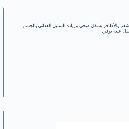
صه يؤثر سلبًا علي نمو الشعر والأظافر بشكل صحي وزيادة التمثيل الغذائي بالجسم
صل عليه بوفره