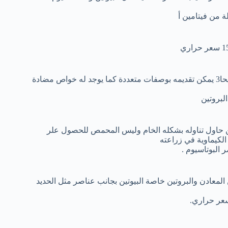
سمك السالمون معروف بكونه أكثر الأنواع احتواءًا على البروتين والأوميحا3 يمكن تقديمه بوصفات متعددة كما يوجد له خواص مضادة
وتين حاول تناوله بشكله الخام وليس المحمص للحصول علر
لكيماوية في زراعته
لمعادن والبروتين خاصة البيوتين بجانب عناصر مثل الحديد