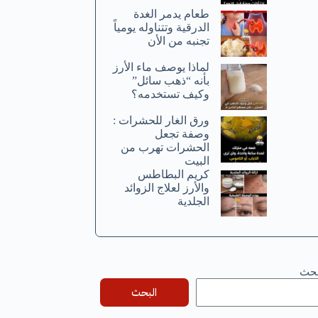
طعام يدمر الغدة
الدرقية وتتناوله يومياً
تجنبه من الأن
لماذا يوصف ماء الأرز
بأنه “ذهب سائل”
وكيف تستخدمه؟
ورق الغار للحشرات :
وصفة تجعل
الحشرات تهرب من
البيت
كريم البطاطس
والأرز لعلاج الزوائد
الجلدية
بحث
البحث