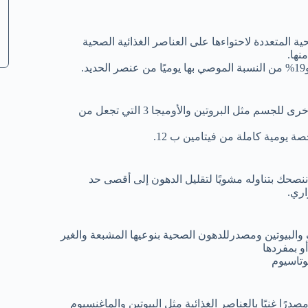
 المتعددة لاحتواءها على العناصر الغذائية الصحية
نها.
سمك التونه من المصادر الغنية بالبيوتين , والكثير من الفوائد الصحية الأخرى للجسم مثل البروتين والأوميجا 3 التي تجعل من
 , ننصحك بتناوله مشويًا لتقليل الدهون إلى أقصى حد
اف والبيوتين ومصدرللدهون الصحية بنوعيها المشبعة والغير
و بمفردها
ا غنيًا بالعناصر الغذائية مثل البيوتين والماغنسيوم