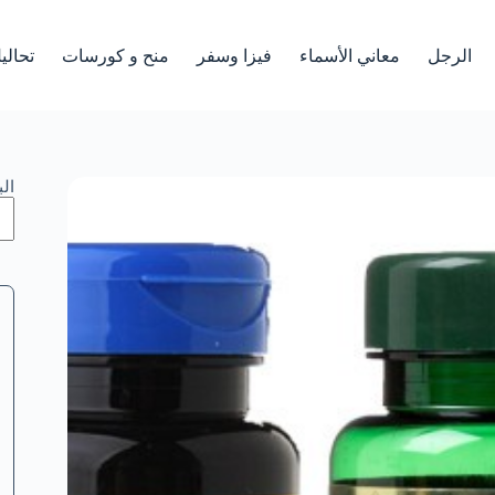
الرجل
معاني الأسماء
فيزا وسفر
منح و كورسات
تحالي
ال