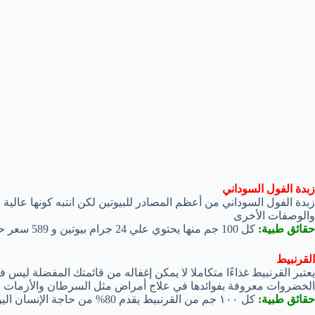
زبدة الفول السوداني
زبدة الفول السوداني من أعظم المصادر للبيوتين لكن انتبه كونها عالية
والوصفات الأخرى
حقائق طبية:
كل 100 جم منها يحتوي علي 24 جرام بيوتين و 589 سعر حراري.
القرنبيط
يعتبر القرنبيط غذاءًا متكاملا لا يمكن إغفاله من قائمتك المفضلة ليس 
الخضروات معروفة بفوائدها في علاج أمراض مثل السرطان والأزمات ال
حقائق طبية:
كل ١٠٠ جم من القرنبيط يقدم 80% من حاجة الإنسان اليومية لفيتامين سي بمجموع 25 سعر حراري.