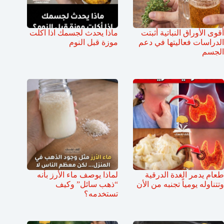
أقوى الأوراق النباتية أثبتت
ماذا يحدث لجسمك اذا اكلت
الدراسات فعاليتها في دعم
موزة قبل النوم
الجسم
طعام يدمر الغدة الدرقية
لماذا يوصف ماء الأرز بأنه
وتتناوله يومياً تجنبه من الأن
“ذهب سائل” وكيف
تستخدمه؟