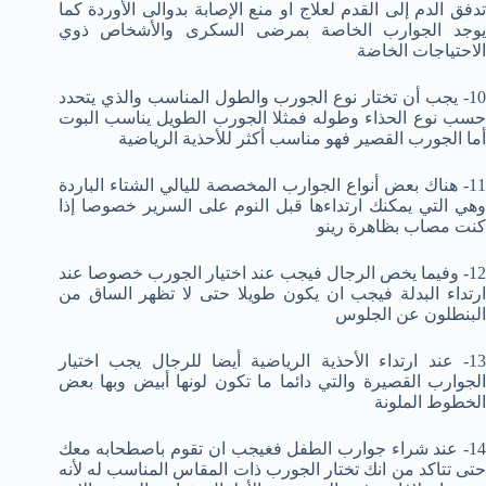
تدفق الدم إلى القدم لعلاج او منع الإصابة بدوالى الأوردة كما
يوجد الجوارب الخاصة بمرضى السكرى والأشخاص ذوي
الاحتياجات الخاضة
10- يجب أن تختار نوع الجورب والطول المناسب والذي يتحدد
حسب نوع الحذاء وطوله فمثلا الجورب الطويل يناسب البوت
أما الجورب القصير فهو مناسب أكثر للأحذية الرياضية
11- هناك بعض أنواع الجوارب المخصصة لليالي الشتاء الباردة
وهي التي يمكنك ارتداءها قبل النوم على السرير خصوصا إذا
كنت مصاب بظاهرة رينو
12- وفيما يخص الرجال فيجب عند اختيار الجورب خصوصا عند
ارتداء البدلة فيجب ان يكون طويلا حتى لا تظهر الساق من
البنطلون عن الجلوس
13- عند ارتداء الأحذية الرياضية أيضا للرجال يجب اختيار
الجوارب القصيرة والتي دائما ما تكون لونها أبيض وبها بعض
الخطوط الملونة
14- عند شراء جوارب الطفل فغيجب ان تقوم باصطحابه معك
حتى تتاكد من انك تختار الجورب ذات المقاس المناسب له لأنه