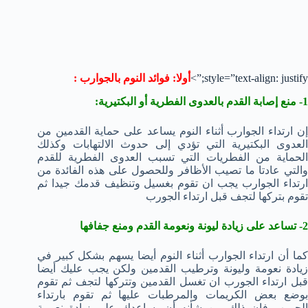
style=”text-align: justify;”>
أولا: فوائد النوم بالجوارب :
1- منع إصابة القدم بالعدوى الفطرية أو البكتيرية:
إن ارتداء الجوارب أثناء النوم يساعد على حماية القدمين من
العدوى البكتيرية التي تؤدي إلى حدوث الالتهابات وكذلك
الحماية من الفطريات التي تسبب العدوى الفطرية للقدم
والتي عادتا ما تصيب الأظافر وللحصول على هذه الفائدة من
ارتداء الجوارب يجب ان تقوم بغسيل وتنظيف قدمك جيدا ثم
تقوم بتركها لتجف قبل ارتداء الجورب
2- تساعد على زيادة ليونة ونعومة القدم ومنع جفافها
كما أن ارتداء الجوارب أثناء النوم أيضا يسهم بشكل كبير في
زيادة نعومة وليونة وترطيب القدمين ولكن يجب عليك أيضا
قبل ارتداء الجورب ان تغسل القدمين وتتركها لتجف ثم تقوم
بوضع بعض الكريمات والمرطبات عليها ثم تقوم بارتداء
الجورب فإن ذلك من شأنه أن يساعدك على زيادة نعومة