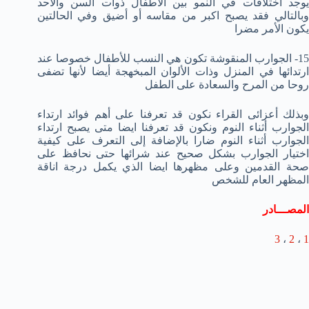
يوجد اختلافات في النمو بين الأطفال ذوات السن والاحد
وبالتالي فقد يصبح اكبر من مقاسه أو أضيق وفي الحالتين
يكون الأمر مضرا
15- الجوارب المنقوشة تكون هي النسب للأطفال خصوصا عند
ارتدائها في المنزل وذات الألوان المبخهجة أيضا لأنها تضفى
روحا من المرح والسعادة على الطفل
وبذلك أعزائى القراء نكون قد تعرفنا على أهم فوائد ارتداء
الجوارب أثناء النوم ونكون قد تعرفنا ايضا متى يصبح ارتداء
الجوارب أثناء النوم ضارا بالإضافة إلى التعرف على كيفية
اختيار الجوارب بشكل صحيح عند شرائها حتى نحافظ على
صحة القدمين وعلى مظهرها ايضا الذي يكمل درجة اناقة
المظهر العام للشخص
المصـــادر
3
،
2
،
1