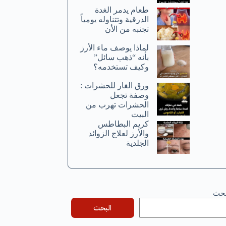
طعام يدمر الغدة
الدرقية وتتناوله يومياً
تجنبه من الأن
لماذا يوصف ماء الأرز
بأنه “ذهب سائل”
وكيف تستخدمه؟
ورق الغار للحشرات :
وصفة تجعل
الحشرات تهرب من
البيت
كريم البطاطس
والأرز لعلاج الزوائد
الجلدية
بحث
البحث