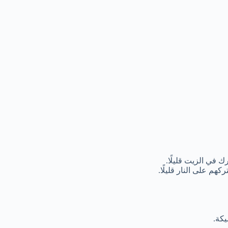
 في الزيت قليلًا.
هم على النار قليلًا.
كة.