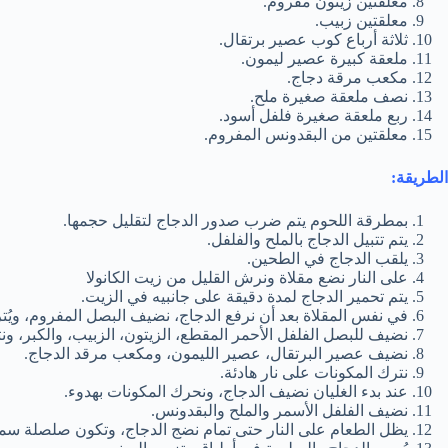
معلقتين زيتون مفروم.
معلقتين زبيب.
ثلاثة أرباع كوب عصير برتقال.
ملعقة كبيرة عصير ليمون.
مكعب مرقة دجاج.
نصف ملعقة صغيرة ملح.
ربع ملعقة صغيرة فلفل أسود.
معلقتين من البقدونس المفروم.
الطريقة:
بمطرقة اللحوم يتم ضرب صدور الدجاج لتقليل حجمها.
يتم تتبيل الدجاج بالملح والفلفل.
يلقب الدجاج في الطحين.
على النار نضع مقلاة ونرش القليل من زيت الكانولا
يتم تحمير الدجاج لمدة دقيقة على جانبيه في الزيت.
في نفس المقلاة بعد أن نرفع الدجاج، نضيف البصل المفروم، ويُترك
نضيف للبصل الفلفل الأحمر المقطع، الزيتون، الزبيب، والكبر، ونترك
نضيف عصير البرتقال، عصير الليمون، ومكعب مرقد الدجاج.
نترك المكونات على نار هادئة.
عند بدء الغليان نضيف الدجاج، ونحرك المكونات بهدوء.
نضيف الفلفل الأسمر والملح والبقدونس.
يظل الطعام على النار حتى تمام نضج الدجاج، وتكون صلصلة سمي