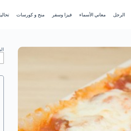
الرجل
معاني الأسماء
فيزا وسفر
منح و كورسات
تحالي
ال