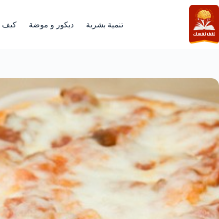
لتجاوز
لى
لمحتوى
تنمية بشرية
ديكور و موضة
كيف