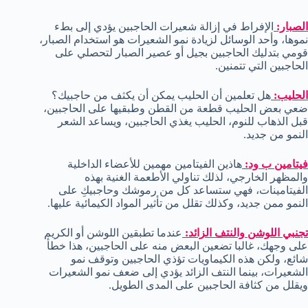
الصبار:
الإفراط في إزالة شعيرات الحاجبين يؤدي إلى بطء
نموها، وأحد الوسائل لزيادة نمو الشعيرات هو استخدام الصبار،
قومي بتدليك الحاجبين بجيل أو عصير الصبار لتحصلي على
الحاجبين التي تتمنين.
الحليب:
هل تعلمين أن الحليب يمكن أن يكثف من حاجبيك؟
ضعي بعض الحليب قطعة من القطن وطبقيها على الحاجبين،
قبل الذهاب للنوم، الحليب يغذي الحاجبين، ويساعد الشعر
النمو من جديد.
فيتامين ب ود:
هاذين الفيتامين مهمين للأعضاء الداخلية
والمظهر الخارجي، لذلك تناولي الأطعمة الغنية بهذه
الفيتامينات، فهي ستساعد كل من رموشك وحاجبيكِ على
النمو ممن جديد، وكذلك تقلل من تأثير المواد الكيمائية عليها.
تجنبي اللوشن والنتف الزائد:
عندما تطبقين اللوشن أو الكريم
على وجهك، غالبا تضعين البعض منه على الحاجبين، هذا خطأ
شائع، ولكن هذه الكيماويات تؤذي الحاجبين وتوقف نمو
الشعيرات، بينما النتف الزائد يؤدي إلى ضعف نمو الشعيرات
ويقلل من كثافة الحاجبين على المدى الطويل.