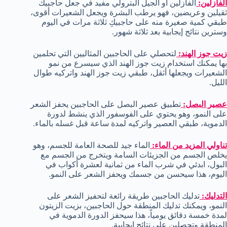
الفازلين:
الفازلين أو الجيل البترولي مفيد في جعل حاجبيك
ثقيلين وعريضين، فهو يرطب البشرة ويجعل الشعيرات أقوى،
طبقي كمية صغيرة منه على حاجبيكِ ثلاثة مرات في اليوم
وسترين نتائج إيجابية بعد ثلاثة شهور.
زيت جوز الهند:
لتحصلي على الحاجبين المثاليين التي تحلمين
بها يمكنك استخدام زيت جوز الهند الذي سيسرع من نمو
الشعيرات ويجعلها أثقل، طبقي زيت جوز الهند واتركيه طوال
الليل.
عصير البصل:
تطبيق عصير البصل على الحاجبين يحفز الشعر
على النمو، وهو يحتوي على الفوسفور الذي ينشط لدورة
الدموية، طبقي العصير واتركيه لمدة ساعة قبل غسله بالماء.
تناولي المزيد من الماء:
الماء جيد للصحة العامة للجسم، وهو
يخلص الجسم من الجزيئات السامة ويتخرج من الجسم مع
البول، ابدئي في شرب الماء من ثمانية لعشرة أكواب في
اليوم، هذا سيحسن من جسمك ويحفز الشعر على النمو.
التدليك:
تدليك الحاجبين طريقة رائعة لتحفيز الشعر على
النمو، ويمكنك تدليك المنطقة حول الحاجبين، بزيت الزيتون
لمدة خمسة دقائق يومياً، هذا سيحفز الدورة الدموية في
المنطقة وتحصلين على نتائج إيجابية.