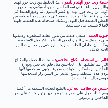
خلطة زيت جوز الهند والليمون:
هذا الخليط من زيت جوز الهند
والليمون يساعد على نمو الحاجبين سريعاً، ويكون بخلط ربع
كوب من زيت جوز الهند مع قشر الليمون، ثم وضع الخليط في
مكان مظلم لليلة، وبعدها طبقيه على حاجبيك يومياً بقطعة من
القطن النظيفة قبل النوم، ويمكنك استخدام هذه الخلطة طويلاً
لأنها لا تتسبب في حساسية.
حبوب الحلبة:
اصنعي خلطة من بذور الحلبة المطحونة وطبقيها
على حاجبيك قبل النوم، أو في الصباح الباكر قبل الاستحمام،
يمكنك أن تخلطي الحلبة مع زيت اللوز حتى يرطب زيت اللوز
الجلد كذلك.
قللي من استخدام مكياج الحاجبين:
منتجات التجميل والمكياج
التي يتم تطبقيها على الحاجبين مثل قلم الحاجبين وبودرة
الحاجبين، وماسكارا الحواجب وغيرها تجنبي استخدمها لأنها
تؤذي هذه المنطقة وتمنع الشعر من النمو، ولو استخدمتها
قومي بذلك برقة شديدة.
حسني من نظامك الغذائي:
بالطبع التغذية السليمة هي أفضل
وسيلة للحصول على شعر وبشرة رائعين وتؤثر كذلك على نمو
الحاجبين والرموش.