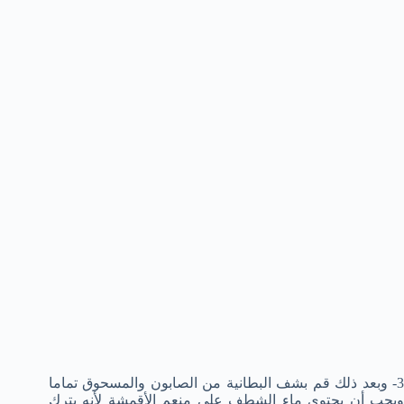
3- وبعد ذلك قم بشف البطانية من الصابون والمسحوق تماما
ويجب أن يحتوى ماء الشطف على منعم الأقمشة لأنه يترك