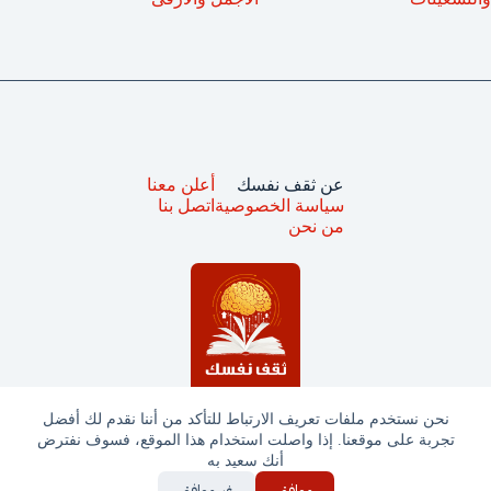
عن ثقف نفسك
أعلن معنا
سياسة الخصوصية
اتصل بنا
من نحن
نحن نستخدم ملفات تعريف الارتباط للتأكد من أننا نقدم لك أفضل
تجربة على موقعنا. إذا واصلت استخدام هذا الموقع، فسوف نفترض
جميع الحقوق محفوظة © ثقف نفسك 2025
أنك سعيد به
موافق
غير موافق