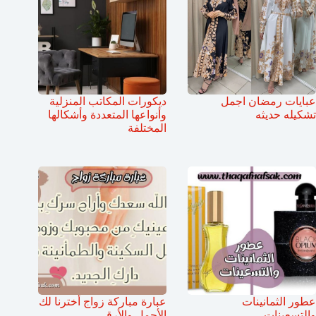
عبايات رمضان اجمل
ديكورات المكاتب المنزلية
تشكيله حديثه
وأنواعها المتعددة وأشكالها
المختلفة
عطور الثمانينات
عبارة مباركة زواج أخترنا لك
والتسعينات
الأجمل والأرقى