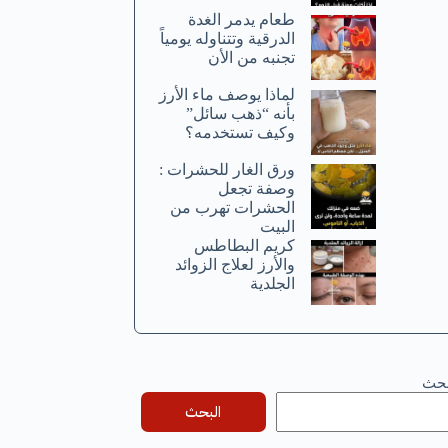
طعام يدمر الغدة
الدرقية وتتناوله يومياً
تجنبه من الأن
لماذا يوصف ماء الأرز
بأنه “ذهب سائل”
وكيف تستخدمه؟
ورق الغار للحشرات :
وصفة تجعل
الحشرات تهرب من
البيت
كريم البطاطس
والأرز لعلاج الزوائد
الجلدية
بحث
البحث