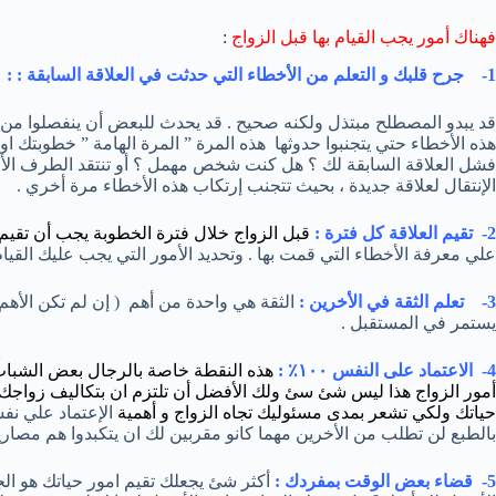
فهناك أمور يجب القيام بها قبل الزواج
:
1- جرح قلبك و التعلم من الأخطاء التي حدثت في العلاقة السابقة : :
قد يبدو المصطلح مبتذل ولكنه صحيح . قد يحدث للبعض أن ينفصلوا من ع
هذه الأخطاء حتي يتجنبوا حدوثها هذه المرة ” المرة الهامة ” خطوبتك ا
فشل العلاقة السابقة لك ؟ هل كنت شخص مهمل ؟ أو تنتقد الطرف الأخ
الإنتقال لعلاقة جديدة ، بحيث تتجنب إرتكاب هذه الأخطاء مرة أخري .
2- تقيم العلاقة كل فترة :
قبل الزواج خلال فترة الخطوبة يجب أن تقي
علي معرفة الأخطاء التي قمت بها . وتحديد الأمور التي يجب عليك القيا
3- تعلم الثقة في الأخرين :
الثقة هي واحدة من أهم ( إن لم تكن الأهم
يستمر في المستقبل .
4- الاعتماد على النفس ١٠٠٪ :
هذه ال
نقطة خاصة بالرجال بعض الشباب تع
حياتك ولكي تشعر بمدى مسئوليك تجاه الزواج و أهمية
الإعتماد علي ن
بالطبع لن تطلب من الأخرين مهما كانو مقربين لك ان يتكبدوا هم مصاري
5- قضاء بعض الوقت بمفردك :
أكثر شئ يجعلك تقيم امور حياتك هو ال