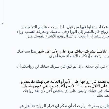
لاقات دخلوا فيها من قبل . لذلك يجب عليهم التعلم من
و زواج قم بالنظر إلي الوراء في ماضيك ومعرفة السبب وراء
ر بإستمرار ؟ يجب أن تسأل هذه الأشياء لنفسك قبل
م علاقتك بشريك حياتك مرة على الأقل كل شهر
هذا يساعدك
م بها وتجنب إرتكاب الأخطاء مرة أخري .
 ) في أي علاقة . إذا لم تثق في شريك حياتك لن زواجكم أن
تمد في زواجها على الأب أو العائلة في تهيئة تكاليف و
أمور الزواج هذا ليس شئ سئ ولك الأفضل أن تلتزم ان بتكاليف زواجك على الأقل بقدر ٦٠٪ لتكون أكثر تقديرا في عيون شريك
فسك في حياتك وليس علي أي شخص أخر لأن بعد زواجك
ف بيتك .
جلوس بمفردك ولوحدك أن تفكر ان قرار الزواج هذا هل هو