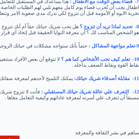
7- قضاء بعض الوقت مع الأطفال :
هذا يساعدك في المستقبل للتعامل 
اطفال يجب أن تُجرب قضاء يوم كامل معهم تلبي لهم الطلبات الخاصة ب
تجربة الابوة أو الأمومة قبل أن تتزوج لكي تدرك مدى صعوبة الامر وتتعلم
8- تحديد لماذا تريد أن تتزوج ؟
هل تحب شريك حياتك حقاً أم أنك تتزوج ل
هو الشخص المناسب لك ؟ أن معرفة النوايا الحقيقة قبل إتخاذ أي قرار 
9-تعلم مواجهة المشاكل :
حتماً بأنك ستواجه مشكلات في حياتك الزوجية 
10- تعلم كيف تحب الأشخاص كما هم ؟
لا تتوقع أن بعض الأفراد ستتغ
نقاط القوة ونقاط الضعف بداخله .
11- مقابلة أصدقاء شريك حياتك:
يمكنك التلميح لأحدهم لمعرفة صفاتك ش
12- التعرف علي عائلة شريك حياتك المستقبلي :
فأنت لا تتزوج شريك
مسبقاً أن تتعرف علي أسرته لمعرفة عاداتهم وكيفية التعامل معاها .
ساهم في نشر الثقافة والمعرفة