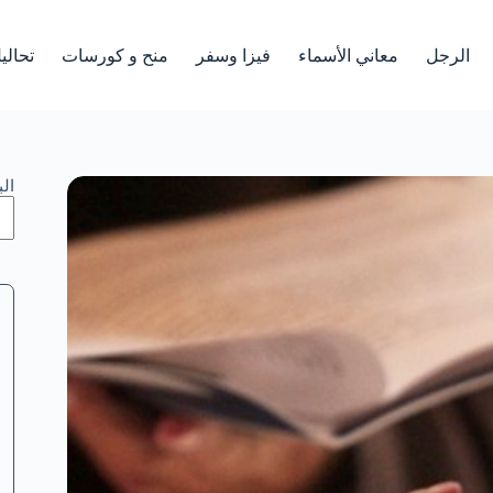
الرجل
معاني الأسماء
فيزا وسفر
منح و كورسات
تحالي
ال