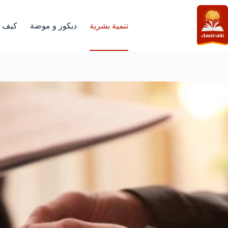
لتجاوز
لى
لمحتوى
تنمية بشرية
ديكور و موضة
كيف