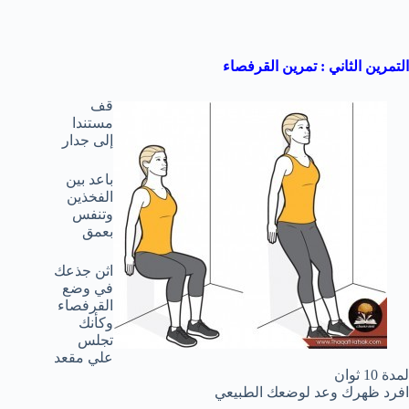
التمرين الثاني : تمرين القرفصاء
قف
مستندا
إلى جدار
باعد بين
الفخذين
وتنفس
بعمق
اثن جذعك
في وضع
القرفصاء
وكأنك
تجلس
علي مقعد
لمدة 10 ثوان
افرد ظهرك وعد لوضعك الطبيعي