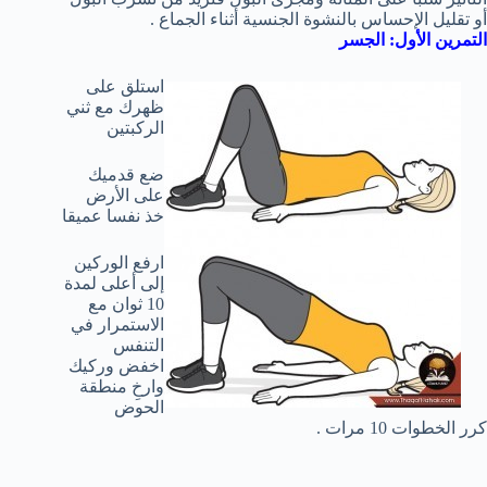
أو تقليل الإحساس بالنشوة الجنسية أثناء الجماع .
التمرين الأول: الجسر
استلق على
ظهرك مع ثني
الركبتين
ضع قدميك
على الأرض
خذ نفسا عميقا
ارفع الوركين
إلى أعلى لمدة
10 ثوان مع
الاستمرار في
التنفس
اخفض وركيك
وارخِ منطقة
الحوض
كرر الخطوات 10 مرات .