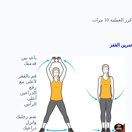
كرر العملية 10 مرات
تمرين القفز
باعد بين
قدميك
قم بالقفز
لأعلى مع
رفع
الذراعين
أعلى
الرأس
ضم رجليك
وانزل
ذراعيك