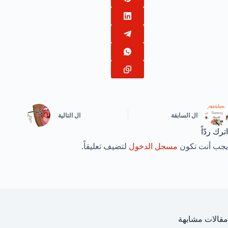
ال
السابقة
ال
التالية
اترك ردّاً
يجب أنت تكون
مسجل الدخول
لتضيف تعليقاً.
مقالات مشابهة