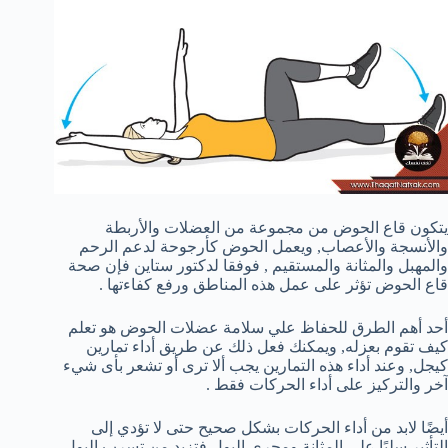
يتكون قاع الحوض من مجموعة من العضلات والأربطة
والأنسجة والأعصاب, ويعمل الحوض كأرجوحة لدعم الرحم
والمهبل والمثانة والمستقيم , فوفقا لدكتور ستاين فإن صحة
قاع الحوض تؤثر على عمل هذه المناطق ورفع كفاءتها .
أحد أهم الطرق للحفاظ علي سلامة عضلات الحوض هو تعلم
كيف تقوم بعزله, ويمكنك فعل ذلك عن طريق أداء تمارين
كيجل, وعند أداء هذه التمارين يجب ألا ترى أو تشعر بأى شيء
آخر والتركيز على أداء الحركات فقط .
أيضًا لابد من أداء الحركات بشكل صحيح حتى لا تؤدي إلى
التأثير سلبًا على المثانة ومجرى البول فتزيد من تسرب البول