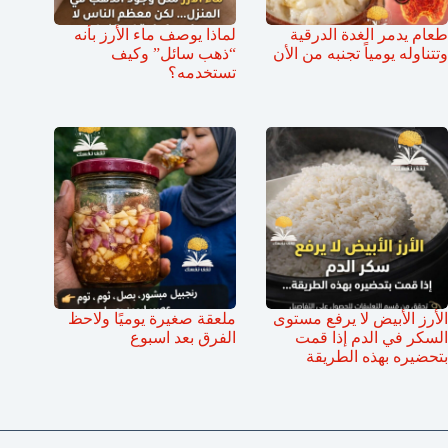
طعام يدمر الغدة الدرقية
لماذا يوصف ماء الأرز بأنه
وتتناوله يومياً تجنبه من الأن
“ذهب سائل” وكيف
تستخدمه؟
الأرز الأبيض لا يرفع مستوى
ملعقة صغيرة يوميًا ولاحظ
السكر في الدم إذا قمت
الفرق بعد اسبوع
بتحضيره بهذه الطريقة