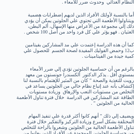
النظام الغذائي وحدوث ضرر للأمعاء .
أما بالنسبة لأولئك الأفراد الذين لديهم إضطرابات هضمية
ويتناولوا الأطعمة التي تحتوي علي الجلوتين يمكن أن يؤدي
ذلك إلي مجموعة من الأعراض منها الإسهال، ألم البطن،
الغثيان . فهو يؤثر علي كل فرد واحد من أصل 100 شخص .
كما أن هذه الدراسة إعتمدت علي مد المشاركين بفيتامين
ب12 وحمض الفوليك المفيدة لصحة الجسم للحصول علي
كمية جيدة من الفيتامينات .
بالرغم من أن حساسية الجلوتين تؤدي إلي ضرر الأمعاء
بمستوي أقل . يذكر الدكتور ألكسندرا جونستون من معهد
رويت للتغذية والصحة ” كان من المثير للإهتمام بالنسبة لنا
إكتشاف بأنه عند إتباع نظام خالي من الجلوتين يساعد في
التخلص من مستويات التعب والإرهاق وزيادة مستويات
الطاقة عند المشاركين في الدراسة خلال فترة تناول الأطعمة
الخالية من الجلوتين ” .
ويضيف إلي ذلك ” أنهم كانوا أكثر قدرة علي تنفيذ المهام
المختلفة بشكل أسرع وزيادة التركيز والتفكير خلال فترة
تناول الأطعمة الخالية من الجلوتين وشعروا بالراحة للتخلص
من حساسية الجلوتين الموجودة عن الأفراد الذين يعانوا من