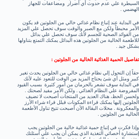
السيطرة علي عدم حدوث أي أضرار ومضاعفات للجهاز
الهضمي .
في البداية عند إتباع نظام غذائي خالي من الجلوتين قد يكون
الأمر محبطاً ولكن مع الصبر والوقت سوف تحصل علي المزيد
من الفوائد الصحية للجسم لأنك سوف تحصل علي بدائل
للاطعمة الخالية من الجلوتين هذه البدائل يمكنك التمتع بتناولها
بشكل جيد .
تفاصيل الحمية الغذائية الخالية من الجلوتين :
حقاً إن التحول إلي نظام غذائي خالي من الجلوتين يحدث تغير
كبير ومثل أي شئ يحتاج المزيد من الوقت للتعود عليه لأنك
في البداية سوف تشعر بالحرمان من أمور كثيرة بسبب القيود
المفروضة علي النظام الغذائي . ولكن الأمر مفيد لصحتك .
ولحسن الحظ، هناك العديد من المنتجات أصبحت لا تضيف
الجلوتين إليها يمكنك قراءة المكونات قبلل قراء شراء الأرز
والمعكرونة . محلات البقالة الأن أصبحت تتيح تناول الأطعمة
الخالية من الجلوتين .
وإذا فكرت في إتباع حمية غذائية خالية من الجلوتين يجب
إستشارة أخصائي التغذية الذي يمكن أن يجب علي أسئلتك