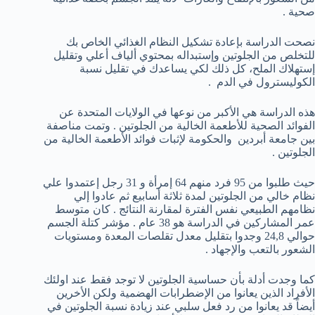
صحية .
نصحت الدراسة بإعادة تشكيل النظام الغذائي الخاص بك
للتخلص من الجلوتين وإستبداله بمحتوي ألياف أعلي وتقليل
إستهلاك الملح، كل ذلك لكي يساعدك في تقليل نسبة
الكوليسترول في الدم .
هذه الدراسة هي الأكبر من نوعها في الولايات المتحدة عن
الفوائد الصحية للأطعمة الخالية من الجلوتين . وتمت مناصفة
بين جامعة أبردين والحكومة لإثبات فوائد الأطعمة الخالية من
الجلوتين .
حيث طلبوا من 95 فرد منهم 64 إمرأة و 31 رجل إعتمدوا علي
نظام خالي من الجلوتين لمدة ثلاثة أسابيع ثم عادوا إلي
نظامهم الطبيعي نفس الفترة لمقارنة النتائج . كان متوسط
عمر المشاركين في الدراسة هو 38 عام . مؤشر كتلة الجسم
حوالي 24,8 وجدوا بتقليل معدل تقلصات المعدة ومستويات
الشعور بالتعب والإجهاد .
كما وجدت أدلة بأن حساسية الجلوتين لا توجد فقط عند اولئك
الأفراد الذين يعانوا من الإضطرابات الهضمية ولكن الأخرين
أيضاً قد يعانوا من رد فعل سلبي عند زيادة نسبة الجلوتين في