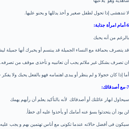
شاهديه وهو يلاعبها
لا تندهشى إذا تحول لطفل صغير و أخذ يدللها و يحنو عليها.
6-أمام امرأة جذابة:
بالرغم من أنه يحبك
قد يتصرف بحماقة مع النساء الجميلة قد يبتسم أو يخبرك أنها جميلة لي
ان تصرف بشكل غير ملائم يجب أن تعاتبيه و تأخذى موقف من تصرفه.
أما إذا كان خجولا و لم ينظر أو يبدى اهتمامه فهو بالفعل يحبك ولا يف
7-مع أصدقائك:
سيحاول ابهار عائلتك أو أصدقائك لأنه بالتأكيد يعلم أن رأيهم يهمك
لن يود أن يتحدثوا بسؤ عنه أمامك أو يأخذوا عليه أى خطأ.
سيكون فى أفضل حالاته عندما تكونى مع أناس تهتمين بهم و يجب عليه ا