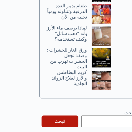
طعام يدمر الغدة
الدرقية وتتناوله يومياً
تجنبه من الأن
لماذا يوصف ماء الأرز
بأنه “ذهب سائل”
وكيف تستخدمه؟
ورق الغار للحشرات :
وصفة تجعل
الحشرات تهرب من
البيت
كريم البطاطس
والأرز لعلاج الزوائد
الجلدية
بحث
البحث