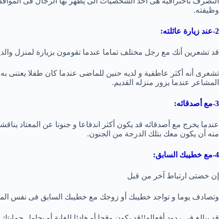
التصرف باحترافية هى أحد الشخصيات الى يظهر بها الرجال فى المواق
وظيفته.
2-عند زيارة عائلته:
قد تشعرين أنك مع رجل مختلف تماما عندما تقومون بزيارة لمنزل والدي
تشعرى أنه أكثر عاطفية و لديه حنين للماضى عندما كان طفلا يعتنى به 
المشاعر عندما يزور منزله القديم.
3-مع أصدقائه:
عندما يخرج مع أصدقائه قد يكون أكثر اندفاعا و جنونا عن المعتاد يناقش
منه أن يكون معك بتلك الدرجة من الجنون.
4-مع خطيبك السابق:
إن خضتى ارتباط آخر من قبل
وتصادف يوما و تواجد خطيبك أو زوجك مع خطيبك السابق فى نفس الم
قد يبالغ فى ردود أفعاله!!قد يكون وقحا أو هادئا للغاية أو يحاول حمايتك !