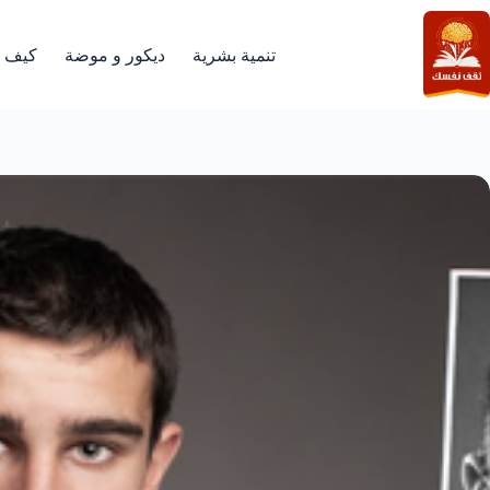
لتجاوز
لى
لمحتوى
تنمية بشرية
ديكور و موضة
كيف