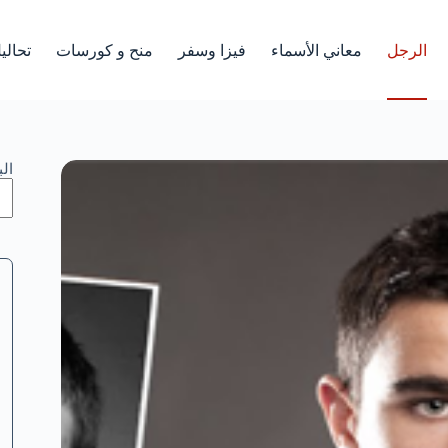
الرجل
معاني الأسماء
فيزا وسفر
منح و كورسات
تحالي
ال