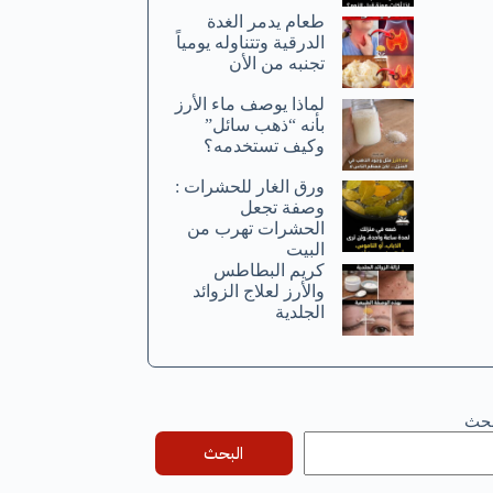
طعام يدمر الغدة
الدرقية وتتناوله يومياً
تجنبه من الأن
لماذا يوصف ماء الأرز
بأنه “ذهب سائل”
وكيف تستخدمه؟
ورق الغار للحشرات :
وصفة تجعل
الحشرات تهرب من
البيت
كريم البطاطس
والأرز لعلاج الزوائد
الجلدية
بحث
البحث