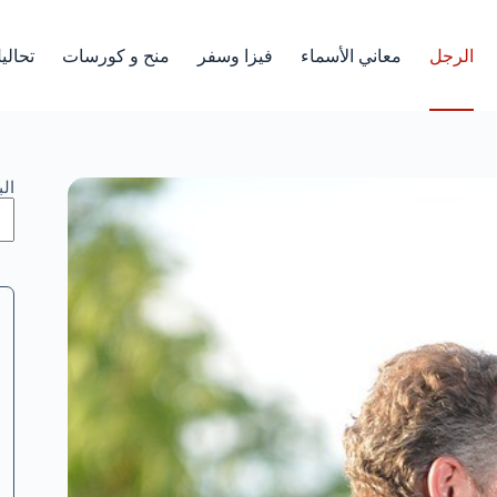
الرجل
معاني الأسماء
فيزا وسفر
منح و كورسات
تحالي
ال