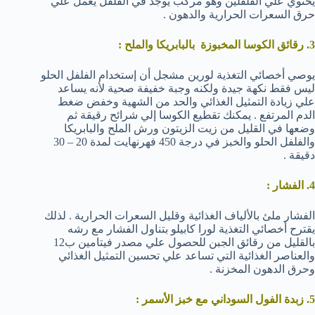
يحتوي علي الفلفلين وهو مركب يوجد في الفلفل يعمل علي
حرق السعرات الحرارية والدهون .
3. رقائق الكوسا المخبوزة بالبابريكا والملح :
يوصي أخصائي التغذية لورين مشجل أن إستخدام الفلفل الحلو
ليس فقط نكهة جيدة ولكنه وجبة خفيفة صحية لأنه يساعد
علي زيادة التمثيل الغذائي والحد من الشهية وخفض ضغط
الدم المرتفع . يمكنك تقطيع الكوسا إلي شرائح رقيقة ثم
وضعها في القليل من زيت الزيتون ورش الملح والبابريكا
والفلفل الحلو والخبز في درجة 450 فهرنهايت لمدة 20 – 30
دقيقة .
4. الفشار :
الفشار ملئ بالألياف الغذائية وقليل السعرات الحرارية . لذلك
يقترح أخصائي التغذية لورا كابيلو بتناول الفشار مع رشه
بالقليل من رقائق الجبن للحصول علي مصدر فيتامين ب12
والعناصر الغذائية التي تساعد علي تحسين التمثيل الغذائي
وحرق الدهون المخزنة .
5. زبدة الفول السوداني مع خبز الأسمر :