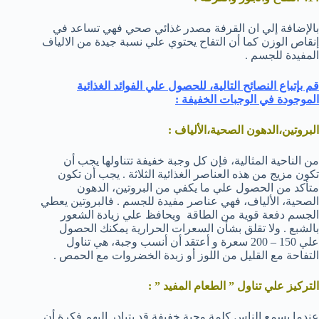
بالإضافة إلي ان القرفة مصدر غذائي صحي فهي تساعد في
إنقاص الوزن كما أن التفاح يحتوي علي نسبة جيدة من الالياف
المفيدة للجسم .
قم بإتباع النصائح التالية، للحصول علي الفوائد الغذائية
الموجودة في الوجبات الخفيفة :
البروتين،الدهون الصحية،الألياف :
من الناحية المثالية، فإن كل وجبة خفيفة تتناولها يجب أن
تكون مزيج من هذه العناصر الغذائية الثلاثة . يجب أن تكون
متأكد من الحصول علي ما يكفي من البروتين، الدهون
الصحية، الألياف، فهي عناصر مفيدة للجسم . فالبروتين يعطي
الجسم دفعة قوية من الطاقة ويحافظ علي زيادة الشعور
بالشبع . ولا تقلق بشأن السعرات الحرارية يمكنك الحصول
علي 150 – 200 سعرة و أعتقد أن أنسب وجبة، هي تناول
التفاحة مع القليل من اللوز أو زبدة الخضروات مع الحمص .
التركيز علي تناول ” الطعام المفيد ” :
عندما يسمع الناس كلمة وجبة خفيفة قد يتبادر إليهم فكرة أن