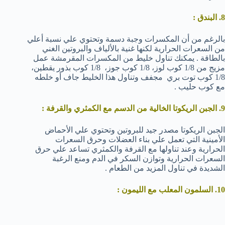
8. البندق :
بالرغم من أن المكسرات وجبة دسمة وتحتوي علي نسبة أعلي
من السعرات الحرارية لكنها غنية بالألياف والبروتين الغني
بالطاقة . يمكنك تناول خليط من المكسرات المقرمشة عمل
مزيج من 1/8 كوب لوز، 1/8 كوب جوز، 1/8 كوب بذور يقطين،
1/8 كوب توت بري مجفف وتناول هذا الخليط جاف أو خلطه
مع كوب حليب .
9. الجبن الريكوتا الخالية من الدسم مع الكمثري والقرفة :
الجبن الريكوتا مصدر جيد للبروتين وتحتوي علي الأحماض
الأمينية التي تعمل علي بناء العضلات وحرق السعرات
الحرارية وعند تناولها مع القرفة والكمثري تساعد علي حرق
السعرات الحرارية وتوازن السكر في الدم ومنع الرغبة
الشديدة في تناول المزيد من الطعام .
10. السلمون المعلب مع الليمون :