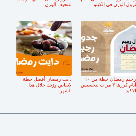
نزول الوزن في الكيتو
لتنحيف الوزن
رجيم رمضان خطة من ١٠
دايت رمضان أفضل خطة
أيام كررها ٣ مرات لتخسيس
لانقاص وزنك خلال هذا
الاكيد
الشهر