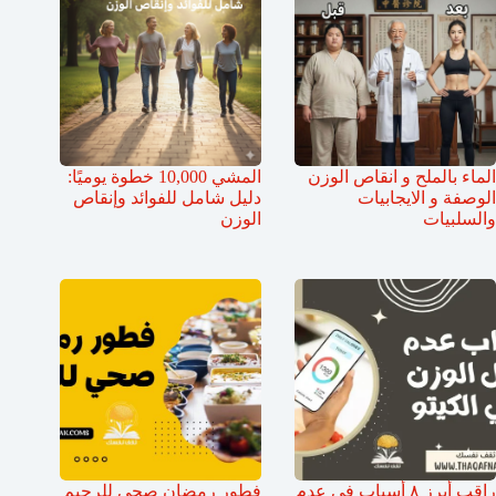
الماء بالملح و انقاص الوزن
المشي 10,000 خطوة يوميًا:
الوصفة و الايجابيات
دليل شامل للفوائد وإنقاص
والسلبيات
الوزن
راقب أبرز ٨ أسباب في عدم
فطور رمضان صحي للرجيم