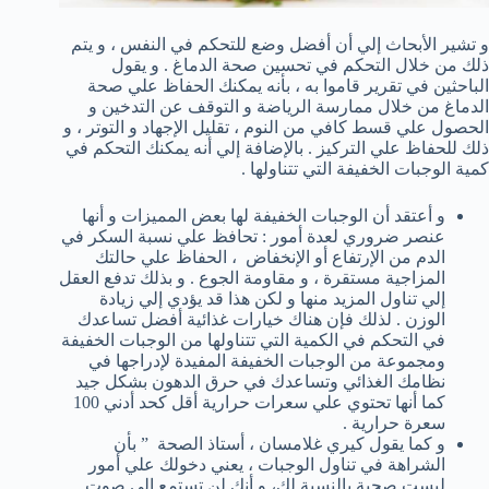
و تشير الأبحاث إلي أن أفضل وضع للتحكم في النفس ، و يتم
ذلك من خلال التحكم في تحسين صحة الدماغ . و يقول
الباحثين في تقرير قاموا به ، بأنه يمكنك الحفاظ علي صحة
الدماغ من خلال ممارسة الرياضة و التوقف عن التدخين و
الحصول علي قسط كافي من النوم ، تقليل الإجهاد و التوتر ، و
ذلك للحفاظ علي التركيز . بالإضافة إلي أنه يمكنك التحكم في
كمية الوجبات الخفيفة التي تتناولها .
و أعتقد أن الوجبات الخفيفة لها بعض المميزات و أنها
عنصر ضروري لعدة أمور : تحافظ علي نسبة السكر في
الدم من الإرتفاع أو الإنخفاض ، الحفاظ علي حالتك
المزاجية مستقرة ، و مقاومة الجوع . و بذلك تدفع العقل
إلي تناول المزيد منها و لكن هذا قد يؤدي إلي زيادة
الوزن . لذلك فإن هناك خيارات غذائية أفضل تساعدك
في التحكم في الكمية التي تتناولها من الوجبات الخفيفة
ومجموعة من الوجبات الخفيفة المفيدة لإدراجها في
نظامك الغذائي وتساعدك في حرق الدهون بشكل جيد
كما أنها تحتوي علي سعرات حرارية أقل كحد أدني 100
سعرة حرارية .
و كما يقول كيري غلامسان ، أستاذ الصحة ” بأن
الشراهة في تناول الوجبات ، يعني دخولك علي أمور
ليست صحية بالنسبة لك، و أنك لن تستمع إلي صوت