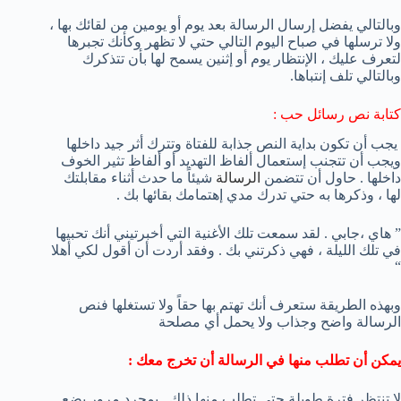
وبالتالي يفضل إرسال الرسالة بعد يوم أو يومين من لقائك بها ،
ولا ترسلها في صباح اليوم التالي حتي لا تظهر وكأنك تجبرها
لتعرف عليك ، الإنتظار يوم أو إثنين يسمح لها بأن تتذكرك
وبالتالي تلف إنتباها.
كتابة نص رسائل حب :
يجب أن تكون بداية النص جذابة للفتاة وتترك أثر جيد داخلها
ويجب أن تتجنب إستعمال ألفاظ التهديد أو ألفاظ تثير الخوف
داخلها . حاول أن تتضمن
الرسالة
شيئاً ما حدث أثناء مقابلتك
لها ، وذكرها به حتي تدرك مدي إهتمامك بقائها بك .
” هاي ،جابي . لقد سمعت تلك الأغنية التي أخبرتيني أنك تحبيها
في تلك الليلة ، فهي ذكرتني بك . وفقد أردت أن أقول لكي أهلا
“
وبهذه الطريقة ستعرف أنك تهتم بها حقاً ولا تستغلها فنص
الرسالة واضح وجذاب ولا يحمل أي مصلحة
يمكن أن تطلب منها في الرسالة أن تخرج معك :
لا تنتظر فترة طويلة حتي تطلب منها ذلك . بمجرد مرور بضع