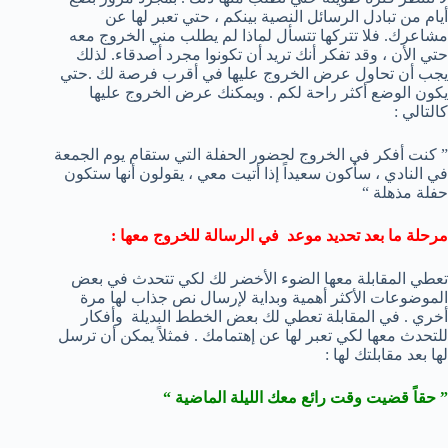
أيام من تبادل الرسائل النصية بينكم ، حتي تعبر لها عن
مشاعرك. فلا تتركها تتسأل لماذا لم يطلب مني الخروج معه
حتي الأن ، وقد تفكر أنك تريد أن تكونوا مجرد أصدقاء. لذلك
يجب أن تحاول عرض الخروج عليها في أقرب فرصة لك .حتي
يكون الوضع أكثر راحة لكم . ويمكنك عرض الخروج عليها
كالتالي :
” كنت أفكر في الخروج لحضور الحفلة التي ستقام يوم الجمعة
في النادي ، سأكون سعيداً إذا أتيت معي ، يقولون أنها ستكون
حفلة مذهلة “
مرحلة ما بعد تحديد موعد في الرسالة للخروج معها :
تعطي المقابلة معها الضوء الأخضر لك لكي تتحدث في بعض
الموضوعات الأكثر أهمية وبداية لإرسال نص جذاب لها مرة
أخري . في المقابلة تعطي لك بعض الخطط البديلة وأفكار
للتحدث معها لكي تعبر لها عن إهتمامك . فمثلاً يمكن أن ترسل
لها بعد مقابلتك لها :
” حقاً قضيت وقت رائع معك الليلة الماضية “