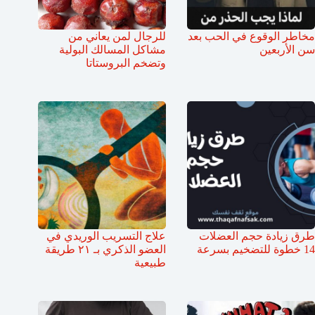
مخاطر الوقوع في الحب بعد
للرجال لمن يعاني من
سن الأربعين
مشاكل المسالك البولية
وتضخم البروستاتا
طرق زيادة حجم العضلات
علاج التسريب الوريدي في
14 خطوة للتضخيم بسرعة
العضو الذكري بـ ٢١ طريقة
طبيعية