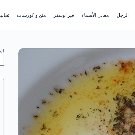
الرجل
معاني الأسماء
فيزا وسفر
منح و كورسات
تحالي
ال