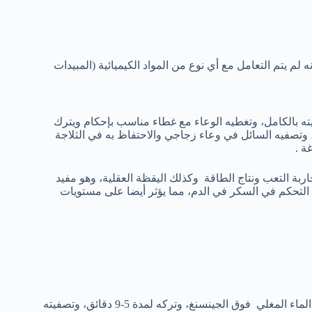
 لم يتم التعامل مع أي نوع من المواد الكيميائية (المبيدات
ته بالكامل، وتغطيه الوعاء مع غطاء مناسب بإحكام ويترك
 حتى تفقد البتلات معظم لونها، تأخذ حوالي 15-20 دقيقة، وتصفيه السائل في وعاء زجاجي والاحتفاظ به في الثلاجة
 يساعد على محاربة التعب ونتاج الطاقة وكذلك اليقظة العقلية، وهو مفيد
 التحكم في السكر في الدم، مما يؤثر أيضا على مستويات
بشر الجذر وأخذ ملعقة صغيرة لكل كوب من الماء، واضافة الماء المغلي فوق الجينسنغ، وتركه لمدة 5-9 دقائق، وتصفيته