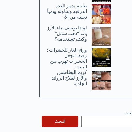
طعام يدمر الغدة
الدرقية وتتناوله يومياً
تجنبه من الأن
لماذا يوصف ماء الأرز
بأنه “ذهب سائل”
وكيف تستخدمه؟
ورق الغار للحشرات :
وصفة تجعل
الحشرات تهرب من
البيت
كريم البطاطس
والأرز لعلاج الزوائد
الجلدية
بحث
البحث