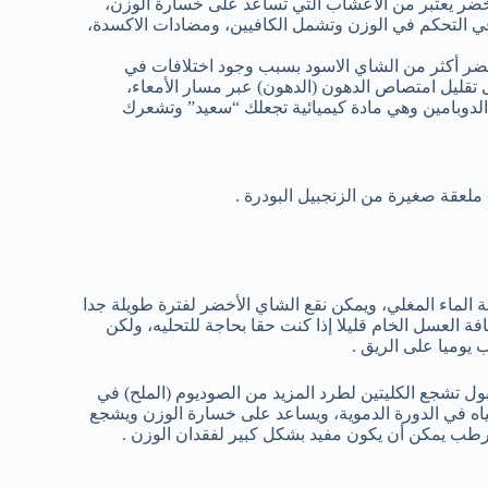
خضر يعتبر من الأعشاب التي تساعد على خسارة الوزن،
ي التحكم في الوزن وتشمل الكافيين، ومضادات الاكسدة،
خضر أكثر من الشاي الاسود بسبب وجود اختلافات في
قليل امتصاص الدهون (الدهون) عبر مسار الأمعاء،
لدوبامين وهي مادة كيميائية تجعلك “سعيد” وتشعرك
الماء المغلي، ويمكن نقع الشاي الأخضر لفترة طويلة جدا
لك لا تتجاوز مدة 3-4 دقائق، ويمكن اضافة العسل الخام قليلا إذا كنت حقا بحاجة للتحليه، ولكن
يوميا على الريق .
لبول تشجع الكليتين لطرد المزيد من الصوديوم (الملح) في
مياه في الدورة الدموية، ويساعد على خسارة الوزن ويشجع
ب يمكن أن يكون مفيد بشكل كبير لفقدان الوزن .