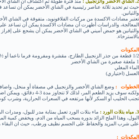
2. الشاي الأخضر والزنجبيل :
منذ فترة طويلة تم اكتشاف أن الشاي الأ
حيث تم تحديد ثلاثة عناصر رئيسية في الشاي الأخضر يمكن أن تساعد ف
والثيانين.
تعتبر مضادات الاكسدة من مركبات الفلافونويد، متفوقة في الشاي الأ
المعالجة، والدراسات أظهرت أن مضادات الاكسدة يمكن أن تساعد على ت
والثيانين هو حمض أميني في الشاي الأخضر يمكن أن يشجع على إفراز ا
بالاسترخاء.
المكونات
1/2 قطعة من جذر الزنجبيل الطازج، مقشرة ومفرومة فرما ناعما أو ½ ملعقة صغيرة من الزنجبيل البودرة .
1 ملعقة صغيرة من الشاي الأخضر
الماء المغلي
العسل (اختياري)
الخطوات :
وضع الشاي الأخضر والزنجبيل في مصفاة أو منخل، واضافة 
ولكنه سوف يزيد الطعم المر، لذ
تجنب الحليب أو السكر لأنها مرتفعه في السعرات الحرارية، وشرب كوب 
3. مياه بتلات الورد :
ماء بتلات الورد تعمل بمثابة مدر للبول، ومدرات ا
البول، وهذا الملح الزائد بدوره يسحب المياه من الدم، ويخفض كمية ال
على شرب المزيد والحفاظ على الجسم نظيف ورطب، حيث ان البقاء رط
المكونات :