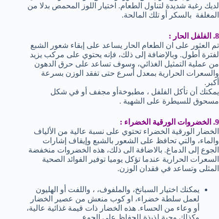
لديك رغبة شديدة لتناول الطعام. اختيار اللوز المحمص بدلا من
المغلفة بالسكر أو تلك المالحة.
8. الفلفل الحار :
تم العثور على ان الطعام الحار يساعد على إبقاء شعور الشبع
لفترة أطول. وبالإضافة إلى ذلك، فإنه يحتوي على مركب يزيد
من عملية التمثيل الغذائي، وسوف تساعد على حرق الدهون
والسعرات الحرارية بمعدل أسرع حتى تفقد الوزن بسرعة
أكبر.
يمكنك أن تأكل الفلفل ، مطبوخةأو مجفف أو في شكل
مسحوق للسيطرة على الشهية .
9. الخضروات الورقية الخضراء :
الخضار الورقية الخضراء تحتوي على نسبة عالية من الألياف
والماء، والتي تحافظ على الشعور بالشبع وإيقاف إشارات
الجوع إلى الدماغ. بالاضافة الى ذلك، هذه الخضروات منخفضة
السعرات الحرارية عندما تؤكل يوميا توفير الفوائد الصحية
المثلى وتساعد في فقدان الوزن.
يمكنك اختيار السبانخ، والملفوف، ، واللفت أو الهليون
لعمل سلطة خضراء، او كوب منعش من عصير الخضار
أو وعاء من الحساء. هذه الخضار ذات قيمة غذائية عالية،
وكذلك وجبة لذيذة للحفاظ على الجوع .