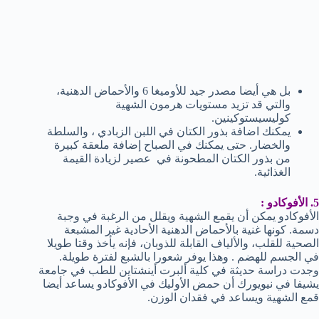
بل هي أيضا مصدر جيد للأوميغا 6 والأحماض الدهنية،
والتي قد تزيد مستويات هرمون الشهية
كوليسيستوكينين.
يمكنك اضافة بذور الكتان في اللبن الزبادي ، والسلطة
والخضار. حتى يمكنك في الصباح إضافة ملعقة كبيرة
من بذور الكتان المطحونة في عصير لزيادة القيمة
الغذائية.
5. الأفوكادو :
الأفوكادو يمكن أن يقمع الشهية ويقلل من الرغبة في وجبة
دسمة. كونها غنية بالأحماض الدهنية الأحادية غير المشبعة
الصحية للقلب، والألياف القابلة للذوبان، فإنه يأخذ وقتا طويلا
في الجسم للهضم . وهذا يوفر شعورا بالشبع لفترة طويلة.
وجدت دراسة حديثة في كلية ألبرت أينشتاين للطب في جامعة
يشيفا في نيويورك أن حمض الأوليك في الأفوكادو يساعد أيضا
قمع الشهية ويساعد في فقدان الوزن.