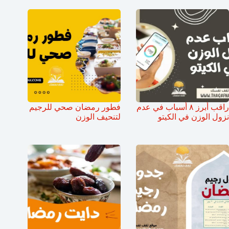
راقب أبرز ٨ أسباب في عدم
فطور رمضان صحي للرجيم
نزول الوزن في الكيتو
لتنحيف الوزن