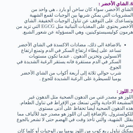
6. الشاي الأخضر :
الشاي الأخضر، سواء كان ساخن أو بارد ، هي واحد من
المشروبات التي يمكن شربها بين الوجبات لقمع الشهية
وتساعدك على التوقف عن تناول الوجبات الخفيفة. الشاي
الاخضر يحتوي على المغذيات النباتية مثل EGCG التي تزيد من
هرمون كوليسيستوكينين، وهي المسؤولة عن شعور الشبع.
بالاضافة الى ذلك، مضادات الاكسدة في الشاي الأخضر
تساعد على إبطاء ارتفاع السكر في الدم وتمنع ارتفاع
الانسولين وتخزين الدهون . عندما تكون مستويات
السكر في الدم مستقرة فانه يستقر الرغبة الشديدة في
الجوع.
شرب حوالي ثلاثة إلى أربعة أكواب من الشاي الأخضر
يوميا للسيطرة على الرغبة الشديدة للجوع .
7. اللوز :
اللوز هو مصدر غني من الدهون الصحية مثل الدهون غير
المشبعة الاحادية والتي تمنعك من الإفراط في تناول الطعام.
هذه الدهون الصحية أيضا تحفاظ على أدنى مستوى
للكولسترول. بالإضافة إلى ان اللوز هو مصدر جيد للألياف مما
بقلل الشهية، والتي تأخذ وقت في الهضم حتى لا تشعر بالجوع
بسرعة .
يمكنك تناول ربع كوب من اللوز يوميا بين الوجبات أو كلما كان