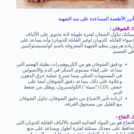
أبرز الأطعمة المساعدة على سد الشهية
1. الشوفان :
يمكنك تناول الشفان لفترة طويلة لانة يحتوي على الألياف
(سواء القابله للذوبان اوغير القابلة للذوبان) وأنه يساعد على
زيادة هرمون ينظم الشهية المعروفة باسم كوليسيستوكينين
في الجسم.
ودقيق الشوفان هو من الكربوهيدرات بطيئة الهضم التي
تساعد على إبقاء مستوى السكر في الدم والانسولين
في المستويات المثلى بينما تسرع عملية حرق الدهون.
وعلاوة على ذلك، يساعد دقيق الشوفان أيضا على
خفض LDL (“سيئة”) الكولسترول، ويقلل من ضغط
الدم.
لزيادة تأثير الاشباع من دقيق الشوفان، تناول الشوفان
مع القليل من مسحوق القرفة.
2. التفاح :
التفاح هو من المواد الغذائية الغنية بالألياف القابلة للذوبان التي
تحافظ على معدتك ممتلئة لفترة أطول ويساعد على منع
الإفراط في تناول الطعام. تحتوي عدد قليل من السعرات