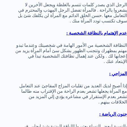
الرجل الذي يصدر كلمات تتسم بالغلظة ويجعل الأخرين لا
يشعروا بالراحة . فالمرأة تفضل الرجل المهذب والمحترم في
التعامل معها .حسن الخلق الدائم مع المرأة لن يكلفك شئ بل
سوف تكتسب تودد المرأة منك .
عدم الإهتمام بالنظافة الشخصية :
النظافة الشخصية من الأمور الهامة في شخصيتك وعندما تبدو
مهتم بمظهرك وتتجنب الظهور بشكل سئ أمام المرأة يزيد من
إعجابها لك . ولكن عند إهمال نظافتك الشخصية تبدأ في
الإبتعاد عنك .
المزاجي :
إذا أصبح لديك العديد من تقلبات المزاج المفاجئ عند التعامل
مع المرأة يجعلها تشعر بعدم الراحة من الإقتراب منه طالما
تشعر بعدم الإستقرار في مشاعره يؤدي إلي المزيد من
الخلافات بينهم .
جنون الرياضة :
بالنسبة لبعض النساء يعتبروا اللياقة البدنية شئ إيجابي في