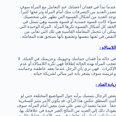
عندما تبدأ في فقدان أعصابك عند التعامل مع المرأة سوف
تصدر العديد من التصرفات منك أمام المرأة وتزعجها كثيراً .
توجد العديد من أشكال القسوة التي تظهر علي شخصيتك
سواء كانت قسوة جسدية أو قسوة نفسيه وهي تتمثل في
الحقد كل أشكال القسوة تكرها المرأة . المرأة الوحيدة التي
يمكن أن تتحمل المعاملة القاسية هي تلك التي تعاني من
النقص في ثقتها بنفسها وتعتقنع بأنها تستحق هذه المعاملة .
اللامبالاه :
في حالة بدأ فقدان حماسك وحيويتك وعزيمتك في الحياة، لا
تعجب المرأة بهذه الحالة إطلاقاً فهي تكره اللامبالاه أو عدم
الإكتراث . فهي تري بأن الرجل عندما يفقد عاطفته وحماسه
وعزيمته سوف يشعر بأنه غير مبالي لشريكة حياته .
زيادة العناد :
بعض الرجال يتمسك برأيه حول المواضيع المختلفة حتي لو
أثبت المنطق عكس هذا الرأي، قد يكون الأمر مثير للسخرية
حقاً . عندما تتعمد أن تصر علي شئ معين أمام المرأة، سوف
يقودك ذلك إلي العديد من النتائج الغير جيدة في علاقاتك بها.
عندما تكون لديك رأي خاطئ في بعض الأحيان هذا لا يقلل من