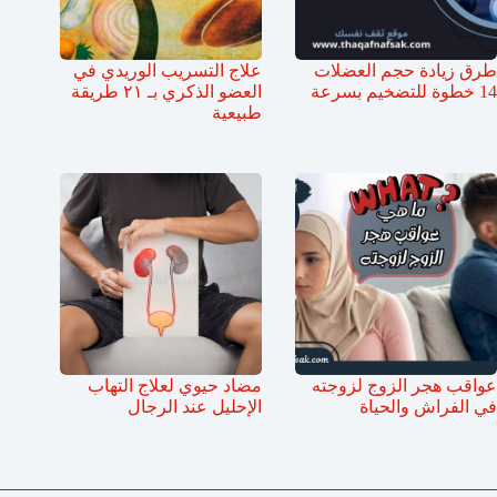
طرق زيادة حجم العضلات
علاج التسريب الوريدي في
14 خطوة للتضخيم بسرعة
العضو الذكري بـ ٢١ طريقة
طبيعية
عواقب هجر الزوج لزوجته
مضاد حيوي لعلاج التهاب
في الفراش والحياة
الإحليل عند الرجال