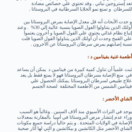
تعد إستروجين نباتي . وقد تحتوي علي خصائص مضادة
للسرطان و تمنع نمو الخلايا السرطانية في البروستاتا .
و جدت الأبحاث أنه قل معدل الإصابة بمرض البروستاتا بين
أولئك الذين يتناولوا الفول الصويا بنسبة عالية إلي 30% . وعند
إتباع نظام غذائي يحتوي علي الفول الصويا و أخرون يعتموا
علي القمح وجدت أن أولئك الذين يتناولوا الفول الصويا قلت
نسبة إصابتهم بمرض سرطان البروستاتا عن الأخرون .
أطعمة غنية بفيتامين د :
ثبت علمياً أن تناول كمية كبيرة من فيتامين د يمكن أن يساعد
في منع الإصابة بسرطان البروستاتا فهو لا يمنع فقط بل يعد
علاج طبيعي لسرطان البروستاتا .يمكنك الحصول علي
فيتامين الشمس من الأطعمة المختلفة لصحة الجسم
الشاي الأخضر :
يوجد في التراث الأسيوي منذ ألاف السنين . وغالباً هو السبب
وراء عدم إنتشار مرض البروستاتا في أسيا بالمقارنة بمعدلات
الإصابة في الولايات المتحدة . و يتم حالياً دراسة جميع مكونات
الشاي الأخضر مثل الكاتشين و بيكاتشين و التي لها أثار صحية