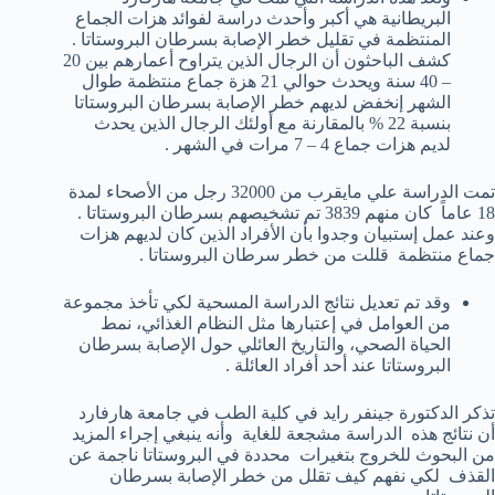
البريطانية هي أكبر وأحدث دراسة لفوائد هزات الجماع
المنتظمة في تقليل خطر الإصابة بسرطان البروستاتا .
كشف الباحثون أن الرجال الذين يتراوح أعمارهم بين 20
– 40 سنة ويحدث حوالي 21 هزة جماع منتظمة طوال
الشهر إنخفض لديهم خطر الإصابة بسرطان البروستاتا
بنسبة 22 % بالمقارنة مع أولئك الرجال الذين يحدث
لديم هزات جماع 4 – 7 مرات في الشهر .
تمت الدراسة علي مايقرب من 32000 رجل من الأصحاء لمدة
18 عاماً كان منهم 3839 تم تشخيصهم بسرطان البروستاتا .
وعند عمل إستبيان وجدوا بأن الأفراد الذين كان لديهم هزات
جماع منتظمة قللت من خطر سرطان البروستاتا .
وقد تم تعديل نتائج الدراسة المسحية لكي تأخذ مجموعة
من العوامل في إعتبارها مثل النظام الغذائي، نمط
الحياة الصحي، والتاريخ العائلي حول الإصابة بسرطان
البروستاتا عند أحد أفراد العائلة .
تذكر الدكتورة جينفر رايد في كلية الطب في جامعة هارفارد
أن نتائج هذه الدراسة مشجعة للغاية وأنه ينبغي إجراء المزيد
من البحوث للخروج بتغيرات محددة في البروستاتا ناجمة عن
القذف لكي نفهم كيف تقلل من خطر الإصابة بسرطان