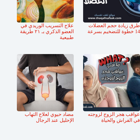
طرق زيادة حجم العضلات
علاج التسريب الوريدي في
14 خطوة للتضخيم بسرعة
العضو الذكري بـ ٢١ طريقة
طبيعية
عواقب هجر الزوج لزوجته
مضاد حيوي لعلاج التهاب
في الفراش والحياة
الإحليل عند الرجال