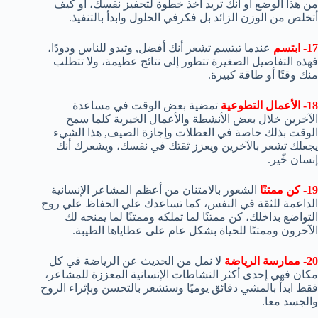
من هذا الوضع أو أنك تريد أخذ خطوة لتحفيز نفسك، أو كيف
أتخلص من الوزن الزائد بل فكرفي الحلول وابدأ بالتنفيذ.
17- ابتسم
عندما تبتسم تشعر أنك أفضل, وتبدو للناس ودودًا،
فهذه التفاصيل الصغيرة تتطور إلى نتائج عظيمة، ولا تتطلب
منك وقتًا أو طاقة كبيرة.
18- الأعمال التطوعية
تمضية بعض الوقت في مساعدة
الآخرين خلال بعض الأنشطة والأعمال الخيرية كلما سمح
الوقت بذلك خاصة في العطلات وإجازة الصيف, هذا الشيء
يجعلك تشعر بالآخرين ويعزز ثقتك في نفسك، ويشعرك أنك
إنسان خّير.
19- كن ممتنًا
الشعور بالامتنان من أعظم المشاعر الإنسانية
الداعمة للثقة في النفس، كما تساعدك علي الحفاظ علي روح
التواضع بداخلك، كن ممتنًا لما تملكه وممتنًا لما يمنحه لك
الآخرون وممتنًا للحياة بشكل عام على عطاياها الطيبة.
20- ممارسة الرياضة
لا نمل من الحديث عن الرياضة في كل
مكان فهي إحدى أكثر النشاطات الإنسانية المعززة للمشاعر،
فقط ابدأ بالمشي دقائق يوميًا وستشعر بالتحسن وبإثراء الروح
والجسد معا.