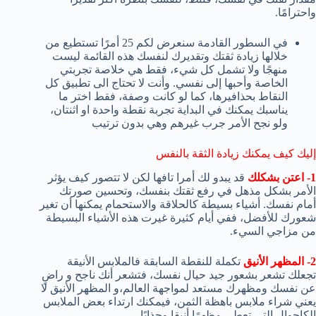
واحترامًا.
في السطور القادمة سنعرض لكم 25 أمرًا تستطيع من
خلالها زيادة ثقتك وتقديرك لنفسك هذه القائمة ليست
منهجًا ولا تشمل كل شيء، فقط هي خلاصة تجربتي
الخاصة وأحبها إلى نفسي. وأنت لا تحتاج الى تطبيق كل
النقاط بحذافيرها، كما لو كانت وصفة، فقط اختر ما
يناسبك يمكنك في البداية تجربة نقطة واحدة او اثنتان،
ولو نجح الأمر جرب غيرهم وهي بدون ترتيب
إليك كيف يمكنك زيادة الثقة بالنفس
1- اعتن بشكلك
قد يبدو لك أمرا تافها لكن لا تتصور كيف يؤثر
الأمر بشكل مذهل في رفع ثقتك بنفسك، وتحسين صورتك
أمام نفسك. أشياء بسيطة كالحلاقة والاستحمام يمكنها أن تغير
شعورك للأفضل، ففي أيام كثيرة غيرت هذه الأشياء البسيطة
من مزاجي السيء.
2- المظهر الأنيق
تكملة للنقطة السابقة فالملابس الأنيقة
تجعلك تشعر بشعور جيد حيال نفسك، فتشعر أنك ناجح و راضٍ
عن نفسك ومظهرك مستعد لمواجهة العالم،و المظهر الأنيق لا
يعني شراء ملابس باهظة الثمن، فيمكنك ارتداء بعض الملابس
الكاجوال التي تعطي مظهرًا أنيقا وجذابًا.