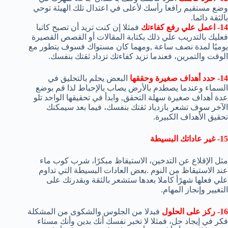
وضع مستقيم رافعا رأسك لأعلى في اعتدال تلك الهيئة توحي
بالثقة دائما.
14- اعمل علي رفع كفاءتك
فمثلا إن كنت تريد أن تصبح كاتبا
فعليك بالتدريب علي ذلك بكتابة المقالات أو القصص القصيرة
يوميًا لمدة نصف ساعة ,ومهما كان مستواك فسوف يتطور مع
الوقت والتمرين، فعندما تزيد كفاءتك تزداد ثقتك بنفسك.
14- حدد أهداف صغيرة وحققها
البعض يحلم بالتحليق في
السماء وعندما يصطدم بالأرض يصاب بالإحباط لذا قم بوضع
عدة أهداف صغيرة سهلة التحقق, وابدأ في تحقيقها الواحد تلو
الآخر سوف تشعر بازدياد ثقتك بنفسك، فيما بعد سيمكنك
تحقيق الأهداف الكبيرة.
15- غير عاداتك البسيطة
مثل الإقلاع عن التدخين، الاستيقاظ مبكرًا، شرب كوب ماء
عند الاستيقاظ من النوم .بعض العادات البسيطة التي تداوم
علي فعلها شهرًأ كاملا بعدها ستشعر بالثقة وبقدرتك على
التغيير وإنجاز المهام.
16- ركز على الحلول
فبدلا من الجلوس والشكوى من المشكلة
فكر في إيجاد حل، فمثلا لا تخبر نفسك أنك بدين وأنك مستاء