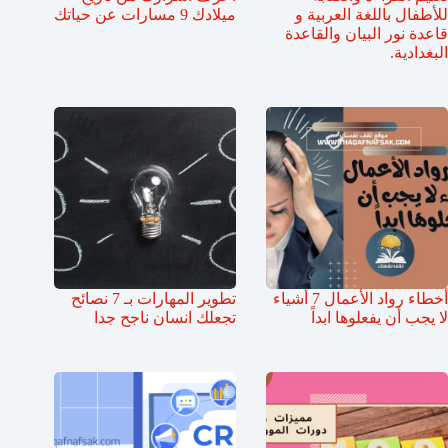
للأطفال باللغة العربية و
ميلادك 9 مسارات عن حياتك
قاعدة نور البيان والقاعدة
البغدادية.
أخطاء رواد الأعمال 7 أشياء
تطوير المهارات بـ 7 نصائح
لا يجب أن يفعلوها ابداً
تجعلك انسان ناجح جدا