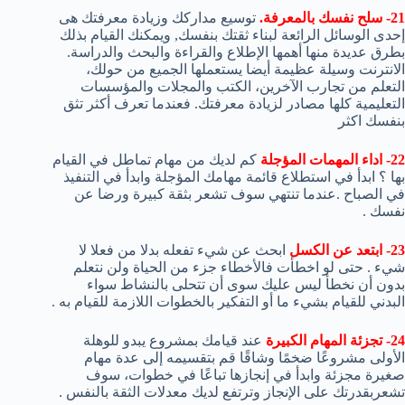
21- سلح نفسك بالمعرفة.
توسيع مداركك وزيادة معرفتك هى
إحدى الوسائل الرائعة لبناء ثقتك بنفسك, ويمكنك القيام بذلك
بطرق عديدة منها أهمها الإطلاع والقراءة والبحث والدراسة.
الانترنت وسيلة عظيمة أيضا يستعملها الجميع من حولك،
التعلم من تجارب الآخرين، الكتب والمجلات والمؤسسات
التعليمية كلها مصادر لزيادة معرفتك. فعندما تعرف أكثر تثق
بنفسك اكثر
22- اداء المهمات المؤجلة
كم لديك من مهام تماطل في القيام
بها ؟ ابدأ في استطلاع قائمة مهامك المؤجلة وابدأ في التنفيذ
في الصباح .عندما تنتهي سوف تشعر بثقة كبيرة ورضا عن
نفسك .
23- ابتعد عن الكسل
ابحث عن شيء تفعله بدلا من فعلا لا
شيء . حتى لو اخطأت فالأخطاء جزء من الحياة ولن نتعلم
بدون أن نخطأ ليس عليك سوى أن تتحلى بالنشاط سواء
البدني للقيام بشيء ما أو التفكير بالخطوات اللازمة للقيام به .
24- تجزئة المهام الكبيرة
عند قيامك بمشروع يبدو للوهلة
الأولى مشروعًا ضخمًا وشاقًا قم بتقسيمه إلى عدة مهام
صغيرة مجزئة وابدأ في إنجازها تباعًا في خطوات، سوف
تشعربقدرتك على الإنجاز وترتفع لديك معدلات الثقة بالنفس .