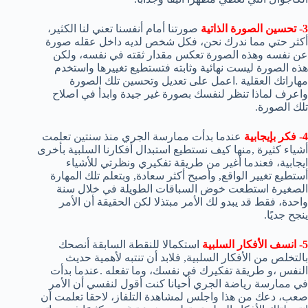
3- تحسين الصورة الذاتية
صورتنا أمام أنفسنا تعني لنا الكثير،
أكثر حتي مما ندرك نحن، فكل شخص لديه داخل عقله صورة
عن نفسه وهذه الصورة تعكس مقدار ثقته في نفسه، ولكن
هذه الصورة ليست نهائية وثابته فتستطيع تغييرها واستخدم
مهاراتك العقلية .اعمل على تعديل وتحسين تلك الصورة
واعرف لماذا تنظر لنفسك بصورة غير جيدة وابدأ في اصلاح
تلك الصورة.
4- فكر بإيجابية
عندما بدأت ممارسة الجري منذ سنتين تعلمت
أشياء كثيرة ,منها كيف نستطيع استبدال أفكارنا السلبية بأخرى
ايجابية، فعندما أغير من طريقة تفكيري ونظرتي للأشياء
أستطيع تغيير الواقع, وأصبح أكثر سعادة, وبتعلم تلك المهارة
الصغيرة استطعت خوض السباقات الطويلة في خلال سنة
واحدة، فقط قد يبدو لك الأمر مبتذلا لكن الحقيقة أن الأمر
ينجح جديًا.
5- انسف الأفكار السلبية
استكمالا للنقطة السابقة أنصحك
بالتخلص من الأفكار السلبية, فلابد أن تنتبه لأهمية حديث
النفس ،و طريقة تفكيرك في نفسك، وما تفعله .عندما بدأت
في ممارسة رياضة الجري أحيانا كنت أقول لنفسي أن الأمر
صعب، دعك من هذا واجلس لمشاهدة التلفاز، لاحقا تعلمت أن