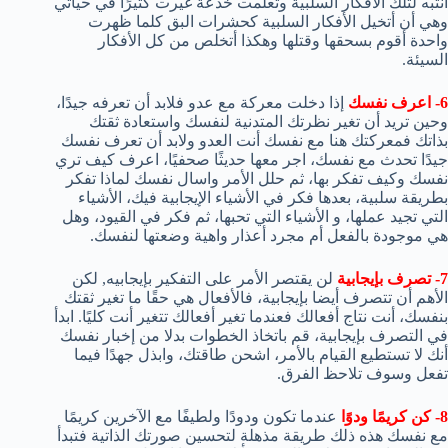
انتبه لتلك الأفكار السلبية وتعلمت خدعة غيرت كثيرًا في حياتي
وهي أن أتخيل الأفكار السلبية كحشرات البق كلما ظهرت
واحدة أقوم بسحقها وقتلها وهكذا أتخلص من كل الأفكار
السيئة.
6- اعرف نفسك
إذا دخلت معركة مع عدو فلابد أن تعرفه جيدًا،
وحين تريد أن تغير نظرتك المتدنية لنفسك واستعادة ثقتك
بذاتك فمعركتك هنا مع نفسك أنت العدو ولابد أن تعرف نفسك
جيدًا تحدث مع نفسك، اجر معها حديثًا صحفيًا، اعرف كيف تري
نفسك وكيف تفكر بها، ثم حلل الأمر واسال نفسك لماذا تفكر
بطريقة سلبية، بعدها فكر في الأشياء الإيجابية فيك، الأشياء
التي تجيد عملها، و الأشياء التي تحبها، ثم فكر في القيود، وهل
هي موجودة بالفعل أم مجرد أعذار واهية وضعتها لنفسك.
7- تصرف بإيجابية
لن يقتصر الأمر على التفكير بإيجابيه, لكن
الأهم أن تتصرف أيضا بإيجابية، فالأفعال هي حقًا ما تغير ثقتك
بنفسك، أنت نتاج أفعالك فعندما تغير أفعالك تتغير أنت كليًا. ابدأ
في التصرف بإيجابية، قم باتخاذ الخطوات بدلا من إخبار نفسك
أنك لا تستطيع القيام بالأمر، اشحن طاقتك، وابذل جهدًا فيما
تفعل وسوف تلاحظ الفرق.
8- كن كريمًا ودوًا
عندما تكون ودودًا ولطيفًا مع الآخرين كريمًا
مع نفسك هذه ذلك طريقة مذهلة لتحسين صورتك الذاتية فتبدأ