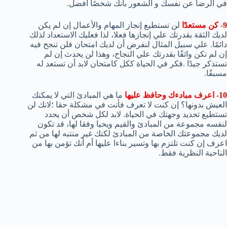
في الرضا عن نفسك و الشعور بأنك شخصًا افضل.
9- كن مستعدًا
لن تستطيع إنجاز المهام والأعمال إن لم يكن
لديك الثقة بقدرتك علي إنجازها فعلا، لذا فعليك الاستعداد لذلك
دائمًا. علي سبيل المثال لنفرض أن لديك امتحان فلن تنجح فيه
إن لم تكن واثقًا بقدرتك علي النجاح، وهذا لن يحدث إن لم
تستذكر جيدًا .فكر في الحياة ككل كامتحان لابد أن تستعد له
مسبقًا.
10- اعرف مبادءك وحافظ عليها
ما هي المبادئ التي لا يمكنك
العيش بدونها؟ إن كنت لا تعرف فأنت في مشكلة حقا ؛لانك لن
تستطيع تحديد وجهتك في الحياة. لابد لكل شخص أن يحدد
لنفسه مجموعة من المبادئ والقيم ويحيا وفقا لها، قد تكون
لديك مجموعتك الخاصة من المبادئ لكنك غير منتبه لها من ثم
اعرف إن كنت تلتزم بها وتسير بناءا عليها أم أنك تؤمن بها من
الناحية النظرية فقط.