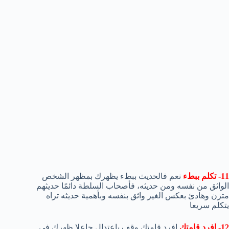
11- تكلم ببطء
نعم فالحديث ببطء يظهرك بمظهر الشخص
الواثق من نفسه ومن حديثه، فأصحاب السلطة دائمًا حديثهم
متزن وهادئ بعكس الغير واثق بنفسه وبأهمية حديثه تراه
يتكلم سريعا
12- افرد قامتك
افرد قامتك وقف باعتدال جاعلا ظهرك في