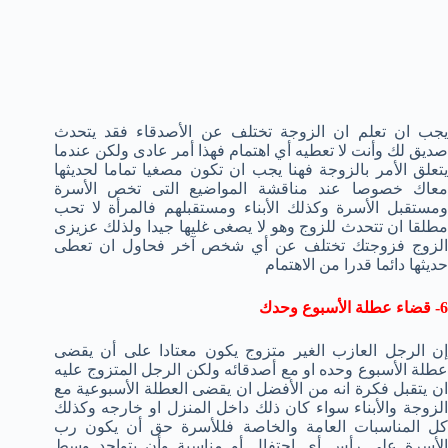
يجب ان تعلم ان الزوجة تختلف عن الأصدقاء فقد يتحدث
صديق لك وأنت لا تعطيه أي اهتمام فهذا أمر عادى ولكن عندما
يتعلق الأمر بالزوجة فهنا يجب ان تكون مصغيا تماما لحديثها
معاك خصوصا عند مناقشة المواضيع التى تخص الأسرة
ومستقبل الأسرة وكذلك الأبناء ومستقبلهم فالمرأة لا تحب
مطلقا ان تتحدث للزوج وهو لا يصغى غليها جيدا ولذلك عزيزى
الزوج فزوجتك تختلف عن أي شخص آخر فحاول ان تعطى
حديثها دائما قدرا من الاهتمام
6- قضاء عطلة الأسبوع وحدك
إن الرجل العازب الغير متزوج يكون معتادا على أن يقضى
عطلة الأسبوع وحده او مع أصدقائه ولكن الرجل المتزوج عليه
ان يتقبل فكرة انه من الأفضل ان يقضى العطلة الأسبوعية مع
الزوجة والأبناء سواء كان ذلك داخل المنزل او خارجه وكذلك
كل المناسبات العامة والخاصة فللأسرة حق أن يكون رب
الأسرة على رأس أي احتفال أو مناسبة وأن يتواجد وسط