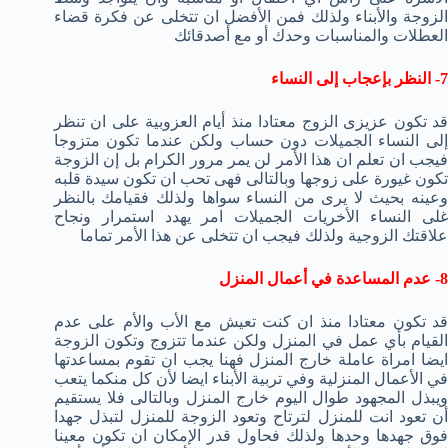
الزوجة والأبناء ولذلك فمن الأفضل ان تتخلى عن فكرة قضاء
العطلات والمناسبات وحدك أو مع أصدقائك
7- النظر بإعجاب إلى النساء
قد تكون عزيزى الزوج معتادا منذ أيام العزوبية على ان تنظر
إلى النساء الجميلات دون حساب ولكن عندما تكون متزوجا
فيجب ان تعلم ان هذا الأمر لن يمر مرور الكرام بل إن الزوجة
تكون غيورة على زوجها وبالتالى فهى تحب ان تكون سيدة قلبه
وعينه بحيث لا يرى من النساء سواها ولذلك فقيامك بالنظر
غلى النساء الأخريات الجميلات امر يهدد استمرار ونجاح
علاقتك الزوجية ولذلك فيجب ان تتخلى عن هذا الأمر تماما
8- عدم المساعدة في أعمال المنزل
قد تكون معتادا منذ ان كنت تعيش مع الأب والأم على عدم
القيام بأي عمل في المنزل ولكن عندما تتزوج وتكون الزوجة
ايضا امراة عاملة خارج المنزل فهنا يجب ان تقوم بمساعدتها
في الأعمال المنزلية وفي تربية الأبناء ايضا لأن كل منكما يتعب
ويبذل المجهود طوال اليوم خارج المنزل وبالتالى فلا يستقيم
أن تعود انت للمنزل لترتاح وتعود الزوجة للمنزل لتبذل جهدا
فوق جهدها وحدها ولذلك فحاول قدر الإمكان ان تكون معينا