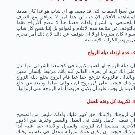
من أسوا الصفات التى قد يصف بها اي شاب هو غذا كان مدمنا
لمشاهدة الأفلام الإباحية لن هذا امر لا يتوافق مع العرف
املجتمعى أو الشرع ولذلك فغننا هنا لا ننصح الأزواج فقط
بالتوقف عن متابعة هذه الأفلام والمواقع بل إننا ننصح كل شاب
سواء كان متزوجا او لا ان يتوقف عن ذلك لأن ذلك أمر محرم
بل ويهدر الكرامة الإنسانية
3- عدم ارتداء دبلة الزواج
إن دبلة الزواج لها اهمية كبيرة في كجتمعنا الشرقى لنها تدل
على انك تريد ان يعرف العالم كله بانك مرتبط بإنسان معين
وبالتالى فالزوجة تنزعج جدا غذا قام الزوج بخلع دبلة الزواج
ولذلك فيجب على كل زوج ان يتوقف تماما ويتبعد عن خلع
الدبلة بل يجب عليه أن يكون حريصا أمام الزوجة على ارتدائها
4- تكريث كل وقته للعمل
إن لزوجتك ولأبنائك حق كبير عليك ولذلك فليس من الصحيح
ان تقضى كامل وقتك في العمل والسفر وغيرها من الأمور
الأخرى متناسيا ان للزوجة والمنزل والأبناء حقا عليه أبدا
ولذلك فيجب ان يكون هناك موزانة وعدل في تقسيم وقتك