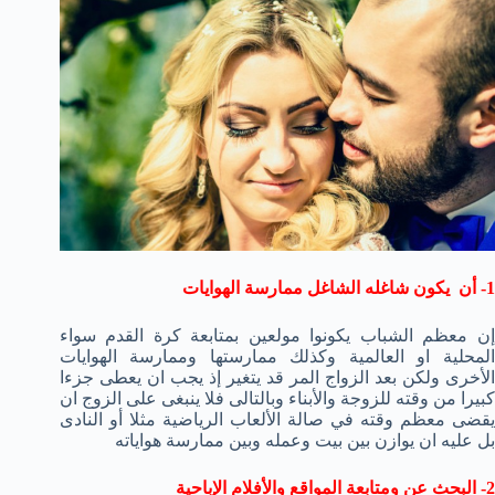
1- أن يكون شاغله الشاغل ممارسة الهوايات
إن معظم الشباب يكونوا مولعين بمتابعة كرة القدم سواء
المحلية او العالمية وكذلك ممارستها وممارسة الهوايات
الأخرى ولكن بعد الزواج المر قد يتغير إذ يجب ان يعطى جزءا
كبيرا من وقته للزوجة والأبناء وبالتالى فلا ينبغى على الزوج ان
يقضى معظم وقته في صالة الألعاب الرياضية مثلا أو النادى
بل عليه ان يوازن بين بيت وعمله وبين ممارسة هواياته
2- البحث عن ومتابعة المواقع والأفلام الإباحية