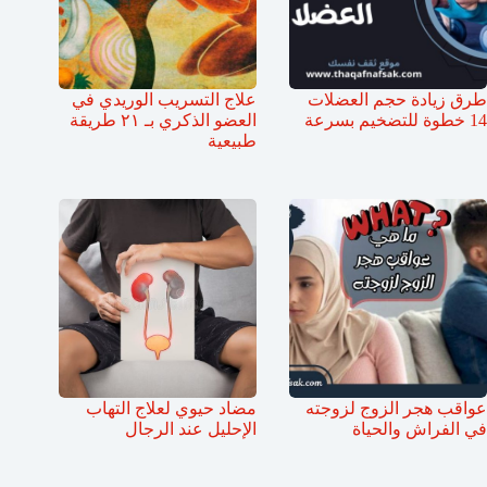
طرق زيادة حجم العضلات
علاج التسريب الوريدي في
14 خطوة للتضخيم بسرعة
العضو الذكري بـ ٢١ طريقة
طبيعية
عواقب هجر الزوج لزوجته
مضاد حيوي لعلاج التهاب
في الفراش والحياة
الإحليل عند الرجال