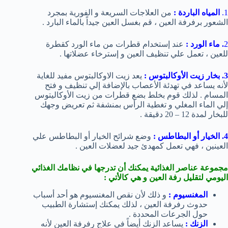
1.
المياه الباردة :
من العلاجات السريعة و الفورية بمجرد
الشعور برفرفة العين ، قم بغسل العين جيداً بالماء البارد .
2
. ماء الورد :
عند إستخدام قطرات من ماء الورد كقطرة
للعين ، تعمل علي تنظيف العين و إسترخاء عضلاتها .
3. بخار زيت الأوكالبتوس :
يعد زيت الاوكالبتوس مفيد للغاية
لأنه يساعد في تهدئة الأعصاب بالإضافة إلي تنظيف و فتح
المسام . لذلك قوم بخلط بضع قطرات من زيت الأوكاليتوس
إلي الماء المغلي و تغطية الرأس بمنشفة ثم تعريض وجهك
للبخار لمدة 12 – 20 دقيقة .
4. الخيار أو البطاطس :
وضع شرائح الخيار أو البطاطس علي
العينين ، فهي تعمل كمهدئ جيد لعضلات العين .
مجموعة عناصر الغذائية يمكنك أن تدرجها في نظامك الغذائي
اليومي لتقليل رفة العين و هي كالأتي :
المغنسيوم :
و ذلك لأن نقص المغنسيوم هو أحد أسباب
حدوث رفرفة العين ، لذلك يمكنك إستشارة الطبيب
حول الجرعات المحددة .
الزنك :
يساعد الزنك أيضاً في علاج رفرفة العين لأنه