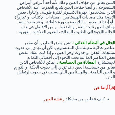
السن يعانوا من جفاف العين و ذلك لأنه أحد أعراض أمراض
الشيخوخة . و أيضاً جفاف العين شائع الحدوث عند الأشخاص
الذين يستخدموا أجهزة الكمبيوتر لفترة طويلة . و تناول بعض
الادوية مثل مضادات الهيستامين ، مضادات الإكتئاب و غيرها )
. أو إرتداء العدسات اللاصقة بصورة خاطئة . و قد يحدث أيضاً
جفاف العين نتيجة التوتر و الضغط . و من الأفضل في هذه
الحالة اللجوء إلي الطبيب المعالج ، لتقديم العلاجات الفورية .
الخلل في النظام الغذائي :
تشير بعض التقارير بأن نقص
عناصر غذائية معينة مثل المغنسيوم يمكن أن تؤدي إلي حدوث
تشنجات الجفن .و حدوث وخز العين . و إذا كنت تشك بنقص
بعض العناصر الغذائية يجب اللجوء إلي أخصائي التغذية
للإستشارة.
المعاناة من الحساسية :
يمكن للأشخاص الذين
يعانوا من حساسية العين ، قد تؤدي إلي حدوث الحكة و التورم
و العين الدامعة . والهستامين الذي يسبب في حدوث إرتعاش
العين .
إقرأ أيضا عن
كيف تتخلص من مشكلة
رعشة العين