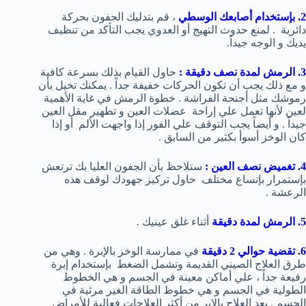
2. بإستخدام أصابعك الوسطي
، قم بتدليك الجفون بحركة
دائرية . لمنع حدوث التهيج أو العدوي يجب التأكد من تنظيف
يديك و الوجه جيداً.
3. الرمش لمدة نصف دقيقة :
حاول القيام بذلك بسرعة كافية
و مع ذلك يجب أن تكون الحركات خفيفة جداً . يمكنك تخيل بأن
رموشك مثل أجنحة الفراشة . خطوة الرمش في غاية الأهمية
لعين لأنها تعمل علي إراحة عضلات العين و تطهير مقل العين
جيداً . و أيضاً يجب التوقف علي الفور إذا واجهت الألم أو إذا
كان الوخز أسوأ بكثير من السابق .
4. تغميض نصف العين :
ستلاحظ بأن الجفون العليا بك ترتعش
بإستمرار بإتساع مختلف حاول تركيز جهودك لوقف هذه
الرعشة .
5. الرمش لمدة دقيقة
أثناء غلق عينيك .
6. تقضية حوالي 2 دقيقة
في ممارسة الوخز بالإبرة . وهي من
طرق العلاج الصيني القديمة وتشمل الضغط بإستخدام إبرة
رفيعة جداً ، علي أماكن معينة في الجسم و هي الخطوط
الطولية في الجسم و هي خطوط الطاقة الغير مرئية في
الجسم . يعد العلاج بالإبر من أكثر العلاجات فعالية للأمراض