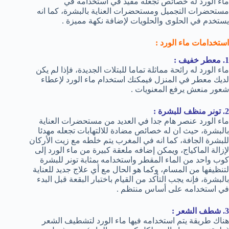
ماء الورد له خصائص تجعله مفيد في استخدامه في
مستحضرات التجميل ومستحضرات العناية بالبشرة، كما انه
يستخدم في الحلوى والحلويات لإضافة نكهة مميزة .
استخدامات ماء الورد :
1. معطر خفيف :
ماء الورد له رائحة مماثلة تماما للبتلات الجديدة، فإذا لم يكن
لديك معطر في المنزل فيمكنك استخدام ماء الورد لإعطاء
شعور منعش يرفع المعنويات .
2. تونر منظف للبشرة :
ماء الورد عنصر هام جدا في العديد من مستحضرات العناية
بالبشرة، حيث ان له خصائص مضادة للالتهابات تجعله مهدئا
للبشرة الجافة، كما انه في المغرب يتم خلطه مع زيت الأركان
لإزالة الماكياج، ويمكن إضافه ملعقة كبيرة من ماء الورد إلى
كوب واحد من الماء المقطر واستخدامه بمثابة تونر للبشرة
لتنظيفها من المسام، وكما هو الحال مع أي علاج جديد للعناية
بالبشرة، فإنه يجب التأكد من القيام باختبار البقعة قبل البدء
في استخدامه على أساس منتظم .
3. شطف الشعر :
هناك طريقة يتم استخدامه فيها ماء الورد لتشطيف الشعر