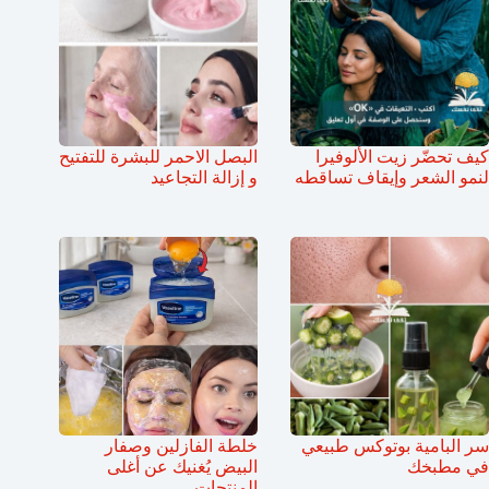
كيف تحضّر زيت الألوفيرا
البصل الاحمر للبشرة للتفتيح
لنمو الشعر وإيقاف تساقطه
و إزالة التجاعيد
سر البامية بوتوكس طبيعي
خلطة الفازلين وصفار
في مطبخك
البيض يُغنيك عن أغلى
المنتجات