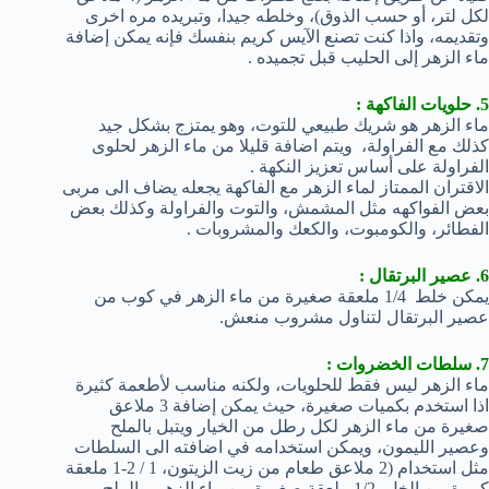
لكل لتر، أو حسب الذوق)، وخلطه جيدا، وتبريده مره اخرى
وتقديمه، واذا كنت تصنع الآيس كريم بنفسك فإنه يمكن إضافة
ماء الزهر إلى الحليب قبل تجميده .
5. حلويات الفاكهة :
ماء الزهر هو شريك طبيعي للتوت، وهو يمتزج بشكل جيد
كذلك مع الفراولة، ويتم اضافة قليلا من ماء الزهر لحلوى
الفراولة على أساس تعزيز النكهة .
الاقتران الممتاز لماء الزهر مع الفاكهة يجعله يضاف الى مربى
بعض الفواكهه مثل المشمش، والتوت والفراولة وكذلك بعض
الفطائر، والكومبوت، والكعك والمشروبات .
6. عصير البرتقال :
يمكن خلط 1/4 ملعقة صغيرة من ماء الزهر في كوب من
عصير البرتقال لتناول مشروب منعش.
7. سلطات الخضروات :
ماء الزهر ليس فقط للحلويات، ولكنه مناسب لأطعمة كثيرة
اذا استخدم بكميات صغيرة، حيث يمكن إضافة 3 ملاعق
صغيرة من ماء الزهر لكل رطل من الخيار ويتبل بالملح
وعصير الليمون، ويمكن استخدامه في اضافته الى السلطات
مثل استخدام (2 ملاعق طعام من زيت الزيتون، 1 / 2-1 ملعقة
كبيرة من الخل، 1/2 ملعقة صغيرة من ماء الزهر والملح