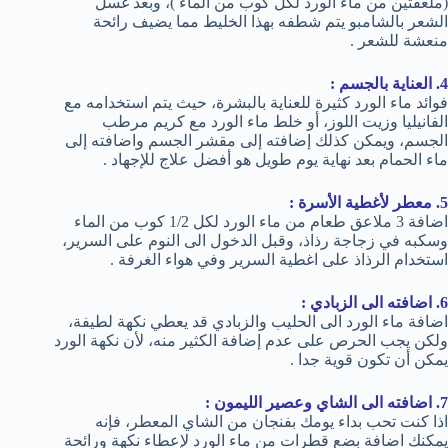
(ملعقتين من ماء الورد لكل كوب من الماء )، وبعد غسل
الشعر بالشامبو يتم شطفه بهذا الخليط مما يضيف رائحة
منعشة للشعر .
4. العناية بالجسم :
فوائد ماء الورد كثيرة للعناية بالبشرة، حيث يتم استخدامه مع
الفانيليا وزيت اللوز، أو خلط ماء الورد مع كريم مرطب
الجسم، ويمكن كذلك إضافته إلى مقشر الجسم واضافته إلى
ماء الحمام بعد نهاية يوم طويل هو أفضل علاج للإجهاد .
5. معطر لأغطية الأسرة :
اضافة 3 ملاعق طعام من ماء الورد لكل 1/2 كوب من الماء
وسكبه في زجاجة رذاذ، وقبل الدخول الى النوم على السرير،
استخدام الرذاذ على اغطية السرير وفي هواء الغرفة .
6. اضافته الى الزبادي :
اضافة ماء الورد الى الحليب والزبادي قد يعطي نكهة لطيفة،
ولكن يجب الحرص على عدم إضافة الكثير منه، لأن نكهة الورد
يمكن أن تكون قوية جدا .
7. اضافته الى الشاي وعصير الليمون :
اذا كنت تحب بداء يومك بفنجان من الشاي المعطر، فإنه
يمكنك اضافة بضع قطرات من ماء الورد لإعطاء نكهة ورائحة