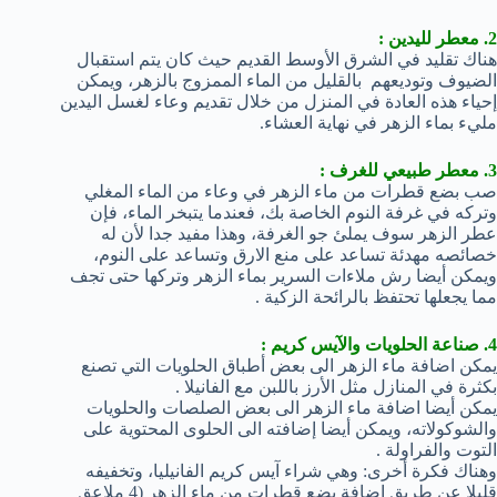
2. معطر لليدين :
هناك تقليد في الشرق الأوسط القديم حيث كان يتم استقبال
الضيوف وتوديعهم بالقليل من الماء الممزوج بالزهر، ويمكن
إحياء هذه العادة في المنزل من خلال تقديم وعاء لغسل اليدين
مليء بماء الزهر في نهاية العشاء.
3. معطر طبيعي للغرف :
صب بضع قطرات من ماء الزهر في وعاء من الماء المغلي
وتركه في غرفة النوم الخاصة بك، فعندما يتبخر الماء، فإن
عطر الزهر سوف يملئ جو الغرفة، وهذا مفيد جدا لأن له
خصائصه مهدئة تساعد على منع الارق وتساعد على النوم،
ويمكن أيضا رش ملاءات السرير بماء الزهر وتركها حتى تجف
مما يجعلها تحتفظ بالرائحة الزكية .
4. صناعة الحلويات والآيس كريم :
يمكن اضافة ماء الزهر الى بعض أطباق الحلويات التي تصنع
بكثرة في المنازل مثل الأرز باللبن مع الفانيلا .
يمكن أيضا اضافة ماء الزهر الى بعض الصلصات والحلويات
والشوكولاته، ويمكن أيضا إضافته الى الحلوى المحتوية على
التوت والفراولة .
وهناك فكرة أخرى: وهي شراء آيس كريم الفانيليا، وتخفيفه
قليلا عن طريق إضافة بضع قطرات من ماء الزهر (4 ملاعق