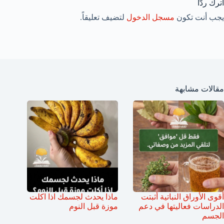
اترك ردّاً
يجب أنت تكون
مسجل الدخول
لتضيف تعليقاً.
مقالات مشابهة
أقوى الأوراق النباتية أثبتت
ماذا يحدث لجسمك اذا اكلت
الدراسات فعاليتها في دعم
موزة قبل النوم
الجسم