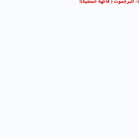
5- البرجموت ( فاكهة حمضية):