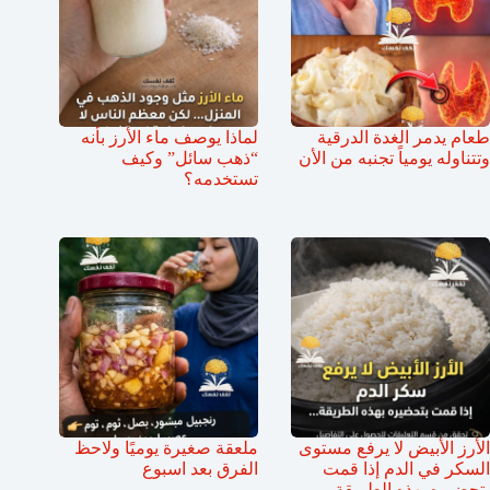
طعام يدمر الغدة الدرقية
لماذا يوصف ماء الأرز بأنه
وتتناوله يومياً تجنبه من الأن
“ذهب سائل” وكيف
تستخدمه؟
الأرز الأبيض لا يرفع مستوى
ملعقة صغيرة يوميًا ولاحظ
السكر في الدم إذا قمت
الفرق بعد اسبوع
بتحضيره بهذه الطريقة