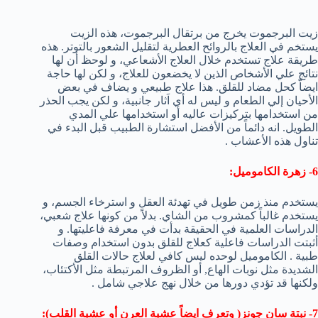
زيت البرجموت يخرج من برتقال البرجموت، هذه الزيت
يستخم في العلاج بالروائح العطرية لتقليل الشعور بالتوتر. هذه
طريقة علاج تستخدم خلال العلاج الأشعاعي، و لوحظ أن لها
نتائج علي الأشخاص الذين لا يخضعون للعلاج، و لكن لها حاجة
ايضاّ كحل مضاد للقلق. هذا علاج طبيعي و يضاف في بعض
الأحيان إلي الطعام و ليس له أي اَثار جانبية، و لكن يجب الحذر
من استخدامها بتركيزات عاليه أو استخدامها علي المدي
الطويل. انه دائماً من الأفضل استشارة الطبيب قبل البدء في
تناول هذه الأعشاب .
6- زهرة الكاموميل:
يستخدم منذ زمن طويل في تهدئة العقل و استرخاء الجسم، و
يستخدم غالباً كمشروب من الشاي. بدلاً من كونها علاج شعبي،
الدراسات العلمية في الحقيقة بدأت في معرفة فاعليتها. و
أثبتت الدراسات فاعلية كعلاج للقلق بدون استخدام وصفات
طبية . الكاموميل لوحده ليس كافي لعلاج حالات القلق
الشديدة مثل نوبات الهاع, أو الظروف المرتبطة مثل الأكتئاب،
ولكنها قد تؤدي دورها من خلال نهج علاجي شامل .
7- نبتة سان جونز( وتعرف ايضاً عشبة العرن أو عشبة القلب):