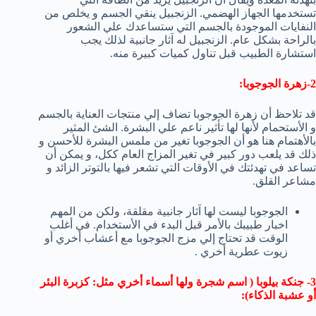
تستخدمها الجهاز الهضمي. الزنجبيل ينقي الجسم و يخلص من
النفايات الموجودة بالجسم التي ستساعدك علي الشعور
بالراحة بشكل عام. الزنجبيل له اَثار جانبية لذلك يجب
استشارة الطبيب قبل تناول كميات كبيرة منه.
2-زهرة الجوجوبا:
قد تلاحظ أن زهرة الجوجوبا تضاف إلي منتجات العناية بالجسم
و الأستحمام لأنها لها تأثير ناعم علي البشرة. الشئ المثير
بالأهتمام هنا هو أن الجوجوبا تغير من ملمس البشرة للأحسن و
ذلك قد يلعب دور كبير في تغير المزاج العام ككل، و يمكن أن
تساعد في تهدئتك في الأوقات التي تشعر فيها بالتوتر الزائد و
مشاعر القلق.
الجوجوبا ليست لها اَثار جانبية مقلقة، ولكن من المهم
اخبار طبيبك بالأمر قبل البدء في الأستخدام. في أغلب
الوقت قد تحتاج إلي مزج الجوجوبا مع أعشاب أخري أو
زيوت عطرية أخري .
3- جنكة بيلوبا ( اسم شجرة ولها أسماء أخري مثل: كزبرة البئر
أو عشبة الذكاء):