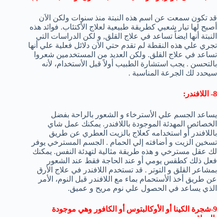
قد تكون سمعت عن اسم هذه النبتة منذ سنوات ولكن الاَن
أصبح لها تيار شعبي كطريقة طبيعية لعلاج الأكتئاب. فوائد هذه
النبتة أنها ايضاً تساعد في علاج القلق, و لكن الدراسات التي
تجري علي هذه النقطة لم تقدم حتي الاَن دلائل فعلية علي أنها
تساعد في علاج القلق. ولكن العديد من المستخدمين شعروا
بالتحسن . يجب استشارة الطبيب أولاً قبل الأستخدام، لأنه
سيحدد لك الجرعة المناسبة .
8- اللافندر:
يساعد الجسم علي الأسترخاء و الشعور بالراحة بفضل
الخصائص المهدئة الموجودة باللافندر. يمكنك عمل شاي
باللافندر أو استخدامه كعلاج بالزيت العطري عن طريق
تسخين الزيت و أضافته إلي الحمام . الجسم المسترخي يوفر
لك عقل مسترخي و هذه طريقة مثالية لتهدئة النفس. يمكنك
فعل ذلك كطقس يومي أو عند الحاجة فقط عند الشعور
بمشاعر القلق و التوتر . قد تستخدم اللافندر في علاج الأرق
عن طريق أخذ الأستحمام بماء مع اللافندر قبل النوم، الأمر
الذي يساعد في الحصول علي نوم مريح و عميق.
9-شجرة الكينا أو الأوكالبتوس أو الكافور وهي موجودة