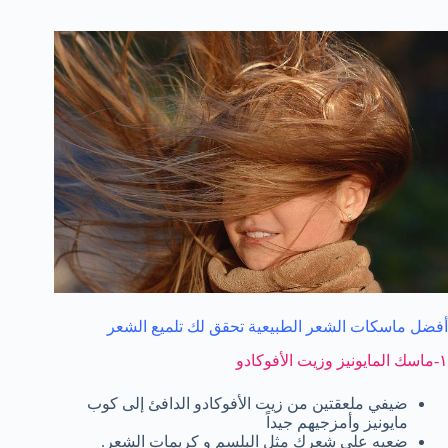
أفضل ماسكات الشعر الطبیعیة تحقق لك تلميع الشعر
١-ماسك المایونیز وزیت الأفوكادو
ضیفي ملعقتین من زیت الأفوكادو الدافئ إلى كوب
مایونیز وأمزجیھم جیداً
ضعیه على شعرك مثل البلسم و كريمات الشعر.