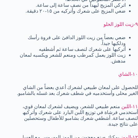
اتركي المزیج لیھدأ من نصف ساعة إلى ساعة.
ضعي المزیج على شعرك وأتركیه من ١٥-٢٠ دقیقة.
٩-زیت اللوز الحلو
ضعي بعضاً من زیت اللوز الدافئ على فروة رأسك
ودلكیھا جیداً.
أتركیھا على شعرك لنصف ساعة ثم أشطفیه
زیت اللوز یعمل كمرطب ومنعم للشعر ویكسبه لمعان
مدھش.
١٠-الشاي
للحصول على لمعان طبیعي لشعرك أعدي بعضاً من الشاي
الغیر محلى وأستخدمیه في شطف شعرك بعد غسله بالشامبو.
١١-اللبن
منعم طبیعي للشعر، ویضیف لشعرك لمعان قوي،
أستخدمي فرشاة في توزیع اللبن البارد على شعرك وأتركیھ
لنصف ساعة. أشطفي شعرك بشامبو للأطفال وستحصلین
على نتائج جیدة.
١٢-الموز
یمكنك صنع معجون من الموز المھروس مع العسل