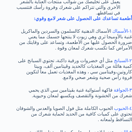
یعمل على تخلیصك من شوائب منتجات العنایة بالشعر
الأخرى والتي تتراكم على شعرك وفروة رأسك فتتسبب
في تساقطھ.
أطعمة تساعدك على الحصول على شعر لامع وقوي:
١-الأسماك
الأسماك الدھنیة كالسلمون والسردین والماكریل
غنیة بالأومیجا ثري وھي زیوت لا ینتجھا جسمك مما یعني
ضرورة الحصول علیھا من الأطعمة، وتساعد على وقایتك من
الأمراض كما تكسب شعرك لمعان وقوة .
٢-السبانخ
مثل أي خضروات ورقیة داكنة، تحتوي السبانخ على
كمیة ھائلة من المغذیات كالحدید وڤیتامین ألف، وبیتا
كاروتین،وفیتامین سي ، وھذه المغذیات تعمل معاً لتكوین
فروة رأس صحیة وشعر صحي ولامع.
٣-الجوافة
فاكھة أستوائیة غنیة بڤیتامین سي الذي یحمي
شعرك من الخشونة والتقصف ویكسبھ لمعان وحیویة.
٤-الحبوب
الحبوب الكاملة مثل فول الصویا والعدس والشوفان
تحتوي على كمیات كافیة من الحدید لحمایة شعرك من
التساقط ولمعانه .