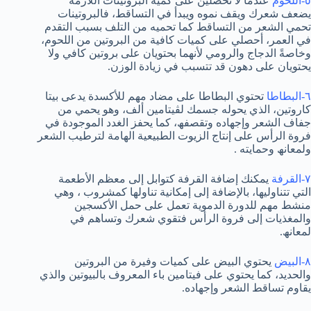
٥-اللحوم
عندما لا تحصلین على كمیة البروتینات اللازمة
یضعف شعرك ویقف نموه ویبدأ في التساقط، فالبروتینات
تحمي الشعر من التساقط كما تحمیه من التلف بسبب التقدم
في العمر، أحصلي على كمیات كافیة من البروتین من اللحوم،
وخاصةً الدجاج والرومي لأنھما بحتویان على بروتین كافي ولا
یحتویان على دھون قد تتسبب في زیادة الوزن.
٦-البطاطا
تحتوي البطاطا على مضاد مھم للأكسدة یدعى بیتا
كاروتین، الذي یحوله جسمك لڤیتامین ألف، وھو یحمي من
جفاف الشعر وإجھاده وتقصفھ، كما یحفز الغدد الموجودة في
فروة الرأس على إنتاج الزیوت الطبیعیة الھامة لترطیب الشعر
ولمعانھ وحمایته .
٧-القرفة
یمكنك إضافة القرفة كتوابل إلى معظم الأطعمة
التي تتناولیھا، بالإضافة إلى إمكانیة تناولھا كمشروب ، وھي
منشط مھم للدورة الدمویة تعمل على حمل الأكسجین
والمغذیات إلى فروة الرأس فتقوي شعرك وتساھم في
لمعانھ.
٨-البیض
یحتوي البیض على كمیات وفیرة من البروتین
والحدید، كما یحتوي على فیتامین باء المعروف بالبیوتین والذي
یقاوم تساقط الشعر وإجھاده.