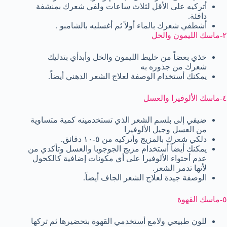
أتركیه على الأقل لثلاث ساعات ولفي شعرك بمنشفة
دافئة.
أشطفي شعرك بالماء أولاً ثم أغسلیه بالشامبو .
٢-ماسك اللیمون والخل
خذي بعضاً من خلیط اللیمون والخل وأبدأي بتدلیك
شعرك من جذوره به
یمكنك أستخدام الوصفة لعلاج الشعر الدھني أیضاً.
٤-ماسك الألوفیرا والعسل
ضیفي إلى بلسم الشعر الذي تستخدمینه كمیة متساویة
من العسل وجیل الألوفیرا
دلكي شعرك بالمزیج وأتركیه من ٥-١٠ دقائق.
یمكنك أیضاً أستخدام مزیج الجوجوبا والعسل وتأكدي من
عدم أحتواء الألوفیرا على أي مكونات إضافیة كالكحول
لأنھا تدمر الشعر.
الوصفة جیدة لعلاج الشعر الجاف أیضاً.
٥-ماسك القھوة
للون طبیعي ولامع أستخدمي القھوة بتحضیرھا ثم تركھا