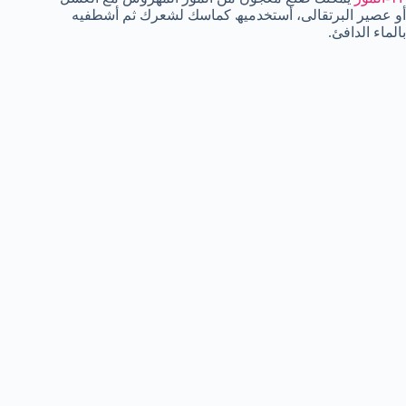
أو عصیر البرتقالى، أستخدمیھ كماسك لشعرك ثم أشطفیه
بالماء الدافئ.