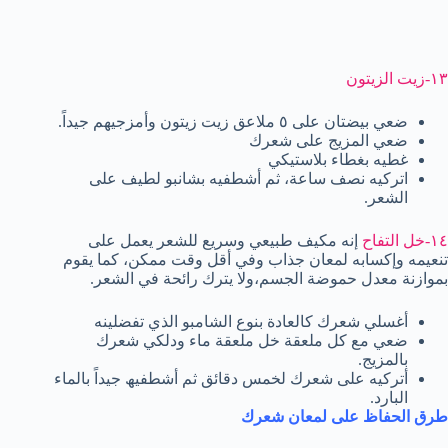
١٣-زیت الزیتون
ضعي بیضتان على ٥ ملاعق زیت زیتون وأمزجیھم جیداً.
ضعي المزیج على شعرك
غطیه بغطاء بلاستیكي
اتركيه نصف ساعة، ثم أشطفيه بشانبو لطیف على
الشعر.
١٤-خل التفاح
إنه مكیف طبیعي وسریع للشعر یعمل على
تنعیمه وإكسابه لمعان جذاب وفي أقل وقت ممكن، كما یقوم
بموازنة معدل حموضة الجسم،ولا یترك رائحة في الشعر.
أغسلي شعرك كالعادة بنوع الشامبو الذي تفضلینه
ضعي مع كل ملعقة خل ملعقة ماء ودلكي شعرك
بالمزیج.
أتركیه على شعرك لخمس دقائق ثم أشطفیھ جیداً بالماء
البارد.
طرق الحفاظ على لمعان شعرك