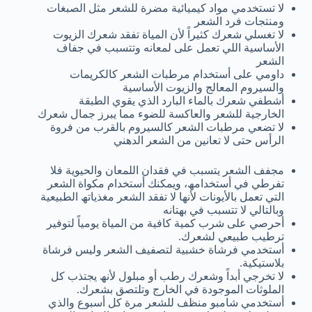
لا تستخدمي مواد كیمیائیة مضرة للشعر مثل الصبغات
ومنتجات فرد الشعر
لا تغسلي شعرك كثیراً لأن المیاة تفقد شعرك الزیوت
الأساسیة اللي تعمل على لمعانه وتتسبب في جفاف
الشعر
داومي على أستخدام مرطبات الشعر كالكریمات
والسیروم المعالج والزیوت الأساسیة
أشطفي شعرك بالماء البارد الذي یقوي الطبقة
الخارجیة للشعر والعاكسة للضوء مما یبرز جمال شعرك
لا تضعي مرطبات الشعر كالسیروم بالقرب من فروة
الرأس حتى لا تعانین من الشعر الدھني
مجفف الشعر یتسبب في فقدان اللمعان والحیویة فلا
تفرطي في أستخدامھ، ویمكنك أستخدام مكواة الشعر
التي تعمل بالأیونات لأنھا لا تفقد الشعر مغذیاتھ الطبیعیة
وبالتالي لا تتسبب في بھتانه
أحرصي على شرب كمیة كافیة من المیاة یومیاً لتوفیر
ترطیب طبیعي لشعرك.
أستخدمي فرشاة خشبیة لتصفیف الشعر ولیس فرشاة
بلاستیكیة.
لا تخرجي أبداً وشعرك رطب أو مبلول لأنھ یجتذب كل
الملوثات الموجودة في الخارج وتلتصق بشعرك.
أستخدمي شامبو منظف للشعر مرة كل أسبوع والذي