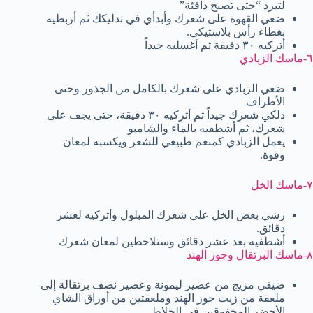
لتبرد “حتى تصبح دافئة”
ضعي القھوة على شعرك وأبدأي في تدلیكك ثم أربطیه
بغطاء رأس بلاستیكي.
أتركیه ٣٠ دقیقة ثم أغسلیه جیداً
٦-ماسك الزبادي
ضعي الزبادي على شعرك بالكامل من الجذور وحتى
الأطراف
دلكي شعرك جیداً ثم أتركیه ٣٠ دقیقة، حتى یجف على
شعرك، ثم أشطفیه بالماء والشامبو
یعمل الزبادي كمنعم طبیعي للشعر ویكسبه لمعان
وقوة.
٧-ماسك الخل
رشي بعض الخل على شعرك المبلول وأتركیه لعشر
دقائق.
أشطفیه بعد عشر دقائق وستلاحظین لمعان شعرك
٨-ماسك البرتقال وجوز الھند
ضیفي مزیج من عضیر لیمونة وعصیر نصف برتقالة إلى
ملعقة من زیت جوز الھند وملعقتین من أوراق الشاي
الأخضر المخفوقین في الخلاط.