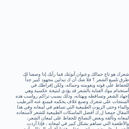
شعرك ھو تاج جمالك وعنوان أنوثتك فما رأيك إذا وصفنا لك
طرق تلميع الشعر ؟ فلا شك أن ك تبذلین مجھود كبیر جداً
للحفاظ على قوته ونعومته وجماله، ولكن إفراطك في
أستخدام مواد العنایة بالشعر قد یؤدي لنتیجة عكسیة وھي
إجھاد الشعر وتساقطه وبھتانه، وذلك بسبب تراكم رواسب ھذه
المنتجات على شعرك وصنع غلاف یحكمه فیمنع عنه الترطیب
والماء وحتى الزیوت الطبیعیة التي تساھم في لمعانه وفي ھذا
المقال جمعنا ل ِك أفضل الماسكات الطبیعیة للشعر لأستعاده
لمعانه وتألقه وبعض النصائح للحفاظ على لمعان الشعر،
والأطعمة التي تساھم بشكل كبیر في لمعانه ، فإذا أردت
الحصول على شعر ساحر وجذاب فقط أقرأي المقال وأتبعي