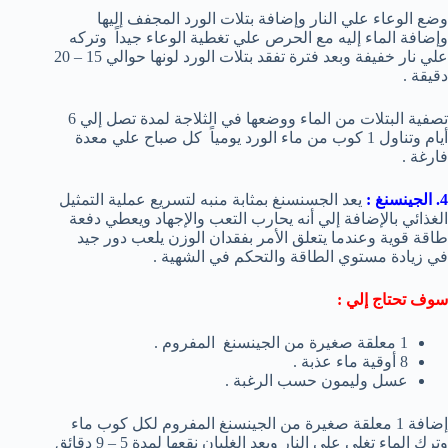
وضع الوعاء علي النار وإضافة بتلات الورد المجفف إليها
وإضافة الماء إليه مع الحرص علي تغطية الوعاء جيداً وتركه
علي نار خفيفة وبعد فترة تفقد بتلات الورد لونها حوالي 15 – 20
دقيقة .
تصفية البتلات من الماء ووضعها في الثلاجة لمدة تصل إلي 6
أيام وتناول 1 كوب من ماء الورد يومياً كل صباح علي معدة
فارغة .
4. الجينسنغ :
يعد الجسنسنغ بمثابة منبه لتسريع عملية التمثيل
الغذائي بالإضافة إلي أنه يحارب التعب والإجهاد ويعطي دفعة
طاقة قوية وعندما يتعلق الأمر بفقدان الوزن يلعب دور جيد
في زيادة مستوي الطاقة والتحكم في الشهية .
سوف تحتاج إلي :
1 معلقة صغيرة من الجينسنغ المفروم .
8 أوقية ماء عذبة .
عسل وليمون حسب الرغبة .
إضافة 1 معلقة صغيرة من الجينسنغ المفروم لكل كوب ماء
وترك الماء تغلي علي النار وبعد الغليان نقعها لمدة 5 – 9 دقائق