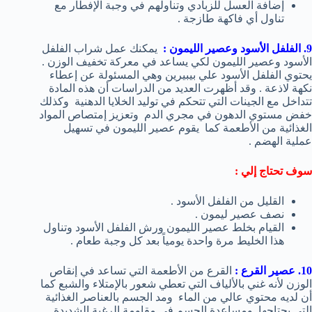
إضافة العسل للزبادي وتناولهم في وجبة الإفطار مع
تناول أي فاكهة طازجة .
9. الفلفل الأسود وعصير الليمون :
يمكنك عمل شراب الفلفل
الأسود وعصير الليمون لكي يساعد في معركة تخفيف الوزن .
يحتوي الفلفل الأسود علي بيبيرين وهي المسئولة عن إعطاء
نكهة لاذعة . وقد أظهرت العديد من الدراسات أن هذه المادة
تتداخل مع الجينات التي تتحكم في توليد الخلايا الدهنية وكذلك
خفض مستوي الدهون في مجري الدم وتعزيز إمتصاص المواد
الغذائية من الأطعمة كما يقوم عصير الليمون في تسهيل
عملية الهضم .
سوف تحتاج إلي :
القليل من الفلفل الأسود .
نصف عصير ليمون .
القيام بخلط عصير الليمون ورش الفلفل الأسود وتناول
هذا الخليط مرة واحدة يومياً بعد كل وجبة طعام .
10. عصير القرع :
القرع من الأطعمة التي تساعد في إنقاص
الوزن لأنه غني بالألياف التي تعطي شعور بالإمتلاء والشبع كما
أن لديه محتوي عالي من الماء ومد الجسم بالعناصر الغذائية
التي يحتاجها ومساعدة الجسم في مقاومة الرغبة الشديدة