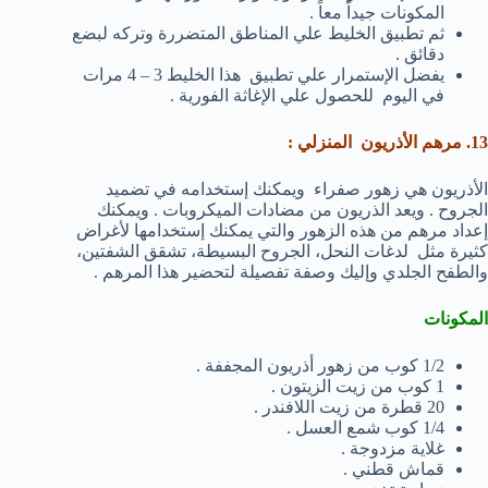
المكونات جيداً معاً .
ثم تطبيق الخليط علي المناطق المتضررة وتركه لبضع
دقائق .
يفضل الإستمرار علي تطبيق هذا الخليط 3 – 4 مرات
في اليوم للحصول علي الإغاثة الفورية .
13. مرهم الأذريون المنزلي :
الأذريون هي زهور صفراء ويمكنك إستخدامه في تضميد
الجروح . ويعد الذريون من مضادات الميكروبات . ويمكنك
إعداد مرهم من هذه الزهور والتي يمكنك إستخدامها لأغراض
كثيرة مثل لدغات النحل، الجروح البسيطة، تشقق الشفتين،
والطفح الجلدي وإليك وصفة تفصيلة لتحضير هذا المرهم .
المكونات
1/2 كوب من زهور أذريون المجففة .
1 كوب من زيت الزيتون .
20 قطرة من زيت اللافندر .
1/4 كوب شمع العسل .
غلاية مزدوجة .
قماش قطني .