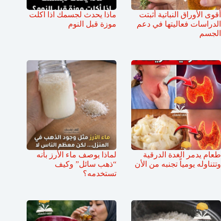
أقوى الأوراق النباتية أثبتت
ماذا يحدث لجسمك اذا اكلت
الدراسات فعاليتها في دعم
موزة قبل النوم
الجسم
طعام يدمر الغدة الدرقية
لماذا يوصف ماء الأرز بأنه
وتتناوله يومياً تجنبه من الأن
“ذهب سائل” وكيف
تستخدمه؟