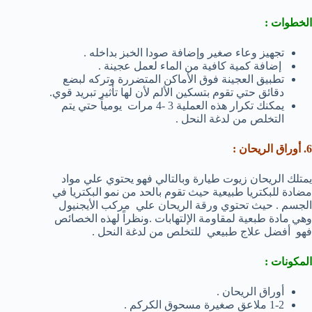
الخطوات :
تجهيز وعاء صغير وإضافة صودا الخبز بداخله .
إضافة كمية كافية من الماء لعمل عجينة .
تطبيق العجينة فوق الأماكن المتضررة وتركه لبضع
دقائق حتي تقوم بتسكين الألم لأن لها تأثير تبريد قوي.
يمكنك تكرار هذه العملية 3 -4 مرات يومياً حتي يتم
التخلص من لدغة النحل .
6. أوراق الريحان :
يمتلك الريحان زيوت طيارة وبالتالي فهو يحتوي علي مواد
مضادة للبكتريا طبيعية حيث تقوم بالحد من نمو البكتريا في
الجسم . حيث تحتوي ورقة الريحان علي مركب الأيجنيول
وهي مادة طبعية لمقاومة الإلتهابات .ونظراً لهذه الخصائص
فهو أفضل علاج طبيعي للتخلص من لدغة النحل .
المكونات :
أوراق الريحان .
1-2 ملاعق صغيرة مسحوق الكركم .