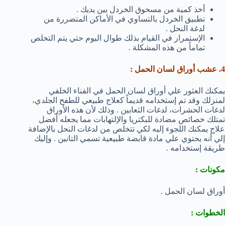
أخذ كمية من مسحوق الخردل بين يديك .
تطبيق الخردل بالتساوي في الأماكن المتضررة من
لدغة النحل .
الإستمرار في القيام بذلك طوال اليوم حتي يتم التخلص
تماماً من هذه المشكلة .
4. عشب أوراق لسان الحمل :
يمكنك العثور علي أوراق لسان الحمل في الفناء الخلفي
لمنزلك وقد تم إستخدامه قديماً كعلاج طبيعي للطفح الجلدي،
لدغات الحشرات، لدغات الثعابين . وذلك لأن هذه الأوراق
تمتلك خصائص مضادة للبكتريا والإلتهابات مما يجعله أفضل
علاج يمكنك اللجوء إليه لكي تتخلص من لدغات النحل بالإضافة
إلي أنه يحتوي علي مادة قابضة طبيعية تسمي التانين . وإليك
طريقة إستخدامه .
مكونات :
أوراق لسان الحمل .
الخطوات :