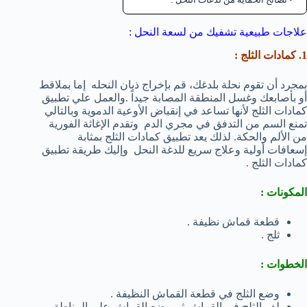
علاجات طبيعية تشفيك من لسعة النحل :
1. كمادات الثلج :
بمجرد أن تقوم نحلة بلدغك، قم بإخراج ذبان النحله إما بملاقط
أو بأصابعك وغسل المنطقة المصابة جيداً .والعمل علي تطبيق
كمادات الثلج لأنها تساعد في إنقباض الأوعية الدموية وبالتالي
تمنع السم من التدفق في مجري الدم وتقدم الإغاثة الفورية
من الألم والحكة. لذلك يعد تطبيق كمادات الثلج بمثابة
إسعافات أولية وعلاج سريع للدغة النحل وإليك طريقة تطبيق
كمادات الثلج .
المكونات :
قطعة قماش نظيفة .
ثلج .
الخطوات :
وضع الثلج في قطعة القماش النظيفة .
لف الثلج في القماش ثم وضع القماش علي المناطق