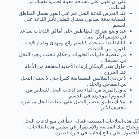
علي أن تكون علي مسافة معينة لحماية نفسك من
اللدغات .
عند التعرض للدغة النحل قم علي الفور بغسل المناطق
المصابة بدقة بصابون معتدل لتقليل تأثير اللدغة علي
الجسم .
عند وضع شرائح البطاطس علي أماكن اللدغات يساعد
في تخفيف الأثر أيضاً .
البابايا أيضاً تستخدم كبلسم رائع ومهدئ وتقدم الإغاثة
الفورية من اللدغات .
قم بتغطية حاويات الحلويات بإحكام لتجنب وجود النحل
في مطبخك .
حاول بقدر الإمكان إرتداء الأحذية المغلقة من الأمام
عند الخروج .
لا ترددي الملابس الفضفاضة كثيراً حتي لا يختبئ النحل
بين القماش والجلد .
تناول المزيد من الماء بعد لدغات النحل للتخلص من
السموم الموجودة في الجسم .
يمكنك تطبيق عصير البصل علي لدغات النحل مباشرة
لتخفيف الألم .
كل هذه العلاجات الطبيعية فعالة جداً في منع لدغات النحل
وتحتاج منك المتابعة والإستمرار في تطبيق هذه العلاجات
للحصول علي نتائج إيجابية في فترة قصيرة .