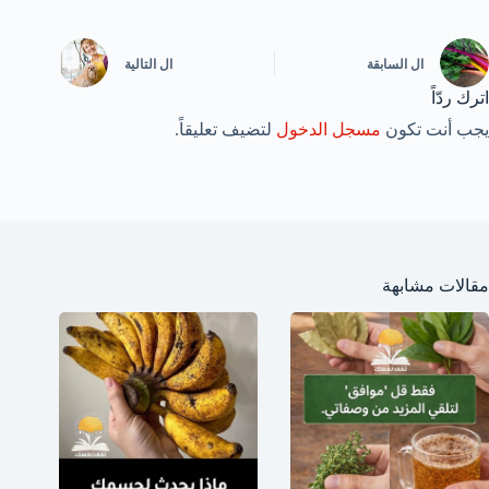
ال
السابقة
ال
التالية
اترك ردّاً
يجب أنت تكون
مسجل الدخول
لتضيف تعليقاً.
مقالات مشابهة