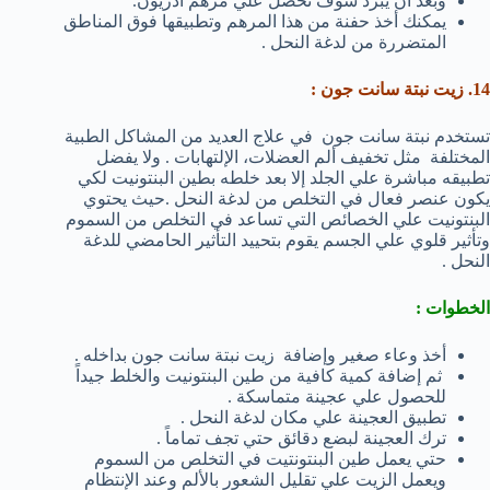
وبعد أن يبرد سوف تحصل علي مرهم أذريون.
يمكنك أخذ حفنة من هذا المرهم وتطبيقها فوق المناطق
المتضررة من لدغة النحل .
14. زيت نبتة سانت جون :
تستخدم نبتة سانت جون في علاج العديد من المشاكل الطبية
المختلفة مثل تخفيف ألم العضلات، الإلتهابات . ولا يفضل
تطبيقه مباشرة علي الجلد إلا بعد خلطه بطين البنتونيت لكي
يكون عنصر فعال في التخلص من لدغة النحل .حيث يحتوي
البنتونيت علي الخصائص التي تساعد في التخلص من السموم
وتأثير قلوي علي الجسم يقوم بتحييد التأثير الحامضي للدغة
النحل .
الخطوات :
أخذ وعاء صغير وإضافة زيت نبتة سانت جون بداخله .
ثم إضافة كمية كافية من طين البنتونيت والخلط جيداً
للحصول علي عجينة متماسكة .
تطبيق العجينة علي مكان لدغة النحل .
ترك العجينة لبضع دقائق حتي تجف تماماً .
حتي يعمل طين البنتونتيت في التخلص من السموم
ويعمل الزيت علي تقليل الشعور بالألم وعند الإنتظام