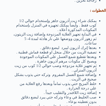
زجاجة تخزين .
الخطوات :
يمكنك شراء زيت أذريون جاهز وإستخدام حوالي 1/2
كوب فقط . وأيضاً يمكنك تجهيزه في المنزل بإستخدام
المكونات المذكورة أعلاه .
في البداية تجهيز الغلاية المزدوجة وإضافة زيت الزيتون،
ثم زهور أذريون ووضعها علي نار هادئة لمدة 4- 5
ساعات.
بعدها إترك أذريون ليبرد لبضع دقائق .
تصفية الزيت من خلال منخل او قطعة قماش قطنية .
وبعدها تقطيع شمع العسل علي المكونات الموجودة
ويصبح كل مكونات مرهم أذريون جاهزة .
ثم تجهيز غلاية مزدوجة وصب حوالي 1/2 كوب من زيت
أذريون المنزلي .
وإضافة شمع العسل المفروم وتركه حتي يذوب بشكل
صحيح في الزيت .
خلط المزيج حتي يذوب تماماً وبعدها رفع الغلاية من
علي درجة الحرارة .
إضافة زيت اللافندر والتقليب جيداً .
صب الخليط في وعاء وتركه حتي يبرد لبضع دقائق
بدون تغطيته بوعاء .