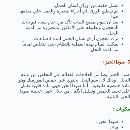
غسل حفنة من أوراق لسان الحمل.
ثم تقطيع الورق إلي أجزاء صغيرة والعمل علي مضغها
جيداً .
بعد أن تقوم بمضغ النبات تأكد من عدم بلعه، قم بأخذ
المعجون وتطبيقه علي الأماكن المتضررة من لدغة
النحل .
ترك معجون أراق لسان الحمل لمدة 4 ساعات .
يمكنك القيام بهذه العملية بإنتظام حتي تتخلص تماماً
من لدغة النحل .
5. صودا الخبز :
صودا الخبز أيضاً من العلاجات الفعالة في التخلص من لدغة
النحل . وذلك لأن سم النحل يحتوي علي حمض الفورميك وهو
مادة حمضية طبيعية . أما صودا الخبز فهي مادة قلوية تعمل
علي تحييد الحمض وتقليل الألم . من خلال عمل عجينة صودا
الخبز التالية :
مكونات :
صودا الخبز .
ماء .