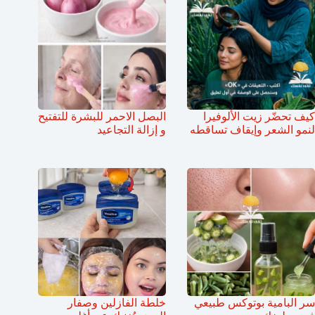
كيف تحضّر زيت الألوفيرا
البصل الاحمر للبشرة للتفتيح
لنمو الشعر وإيقاف تساقطه
و إزالة التجاعيد
سر البامية بوتوكس طبيعي
خلطة الفازلين وصفار