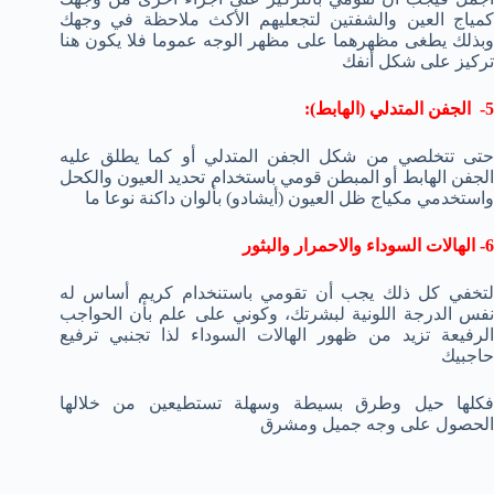
كمياج العين والشفتين لتجعليهم الأكث ملاحظة في وجهك
وبذلك يطغى مظهرهما على مظهر الوجه عموما فلا يكون هنا
تركيز على شكل أنفك
5- الجفن المتدلي (الهابط):
حتى تتخلصي من شكل الجفن المتدلي أو كما يطلق عليه
الجفن الهابط أو المبطن قومي باستخدام تحديد العيون والكحل
واستخدمي مكياج ظل العيون (أيشادو) بألوان داكنة نوعا ما
6- الهالات السوداء والاحمرار والبثور
لتخفي كل ذلك يجب أن تقومي باستنخدام كريم أساس له
نفس الدرجة اللونية لبشرتك، وكوني على علم بأن الحواجب
الرفيعة تزيد من ظهور الهالات السوداء لذا تجنبي ترفيع
حاجبيك
فكلها حيل وطرق بسيطة وسهلة تستطيعين من خلالها
الحصول على وجه جميل ومشرق