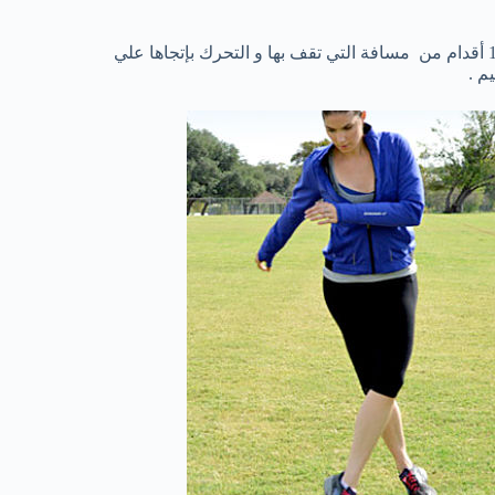
هذا التمرين سهلة جداً و جيدة لعضلات القدم . قد بوضع شريط بعد8 – 10 أقدام من مسافة التي تقف بها و التحرك بإتجاها علي
م .