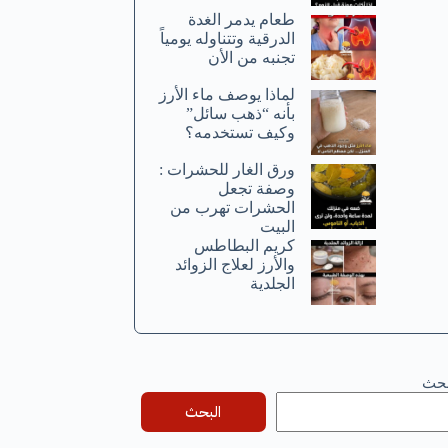
طعام يدمر الغدة
الدرقية وتتناوله يومياً
تجنبه من الأن
لماذا يوصف ماء الأرز
بأنه “ذهب سائل”
وكيف تستخدمه؟
ورق الغار للحشرات :
وصفة تجعل
الحشرات تهرب من
البيت
كريم البطاطس
والأرز لعلاج الزوائد
الجلدية
بحث
البحث