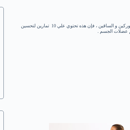
هذه المقالة مفيدة لأولئك الذين يبحثون عن مرونة عضلات الكتفين و الوركين و الساقين ، فإن هذه تحتوي علي 10 تمارين لتحسين
م عضلات الجسم .