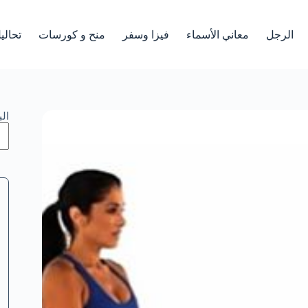
الرجل
معاني الأسماء
فيزا وسفر
منح و كورسات
تحالي
ال