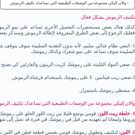
والان إليكي مجموعة من الوصفات الطبيعية التي تساعدك تكثيف الرموش
تكثيف الرموش بشكل فعال
كذلك هناك بعض مستحضرات التجميل الأخرى تساعد على نمو الرمو
فعليك الرجوع إلى بعض الطرق المعروفة لإطالة الرموش وسنذكر بعضها
1- اتبعي نظام غذائي سليم، لأنه بدون التغذية السليمة سوف يتوقف
السليمة سوف تساعد على نمو شعرك وكذلك رموشك.
2- ضعي المواد المُلينة على رموشك كزيت الزيتون والفازلين كي تصبح رموشك قوية، ضعي هذه المواد بالليل ثم اغسليها في الصباح.
3-ضعي زيت فيتامين E على رموشك باستخدام فرشاة الرموش.
4- مشطي رموشك باستمرار.
والان إليكي مجموعة من الوصفات الطبيعية التي تساعدك تكثيف الرم
1- خلطة زيت اللوز:
قومي بوضع قليلا من زيت اللوز الحلو على رموش
ورونقا ولمعانا لم تعهديه من قبل في رموشك في فترة قد تصل إلى شهر
2- اللبن:
لتكثيف وتطويل رموشك قومي بغمس قطعة قطن في اللبن ث