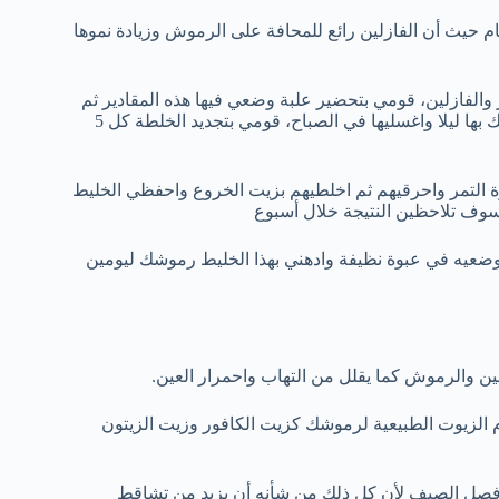
 حيث أن الفازلين رائع للمحافة على الرموش وزيادة نموها
والفازلين، قومي بتحضير علبة وضعي فيها هذه المقادير ثم
ضيفي عليها قليل من قشور الليمون وملعقة من الشاي، وادهني رموشك بها ليلا واغسليها في الصباح، قومي بتجديد الخلطة كل 5
حبات من عجوة التمر واحرقيهم ثم اخلطيهم بزيت الخروع واحفظي الخليط
ف تلاحظين النتيجة خلال أسبوع
عيه في عبوة نظيفة وادهني بهذا الخليط رموشك ليومين
ين والرموش كما يقلل من التهاب واحمرار العين.
الزيوت الطبيعية لرموشك كزيت الكافور وزيت الزيتون
صل الصيف لأن كل ذلك من شأنه أن يزيد من تشاقط