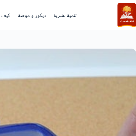
لتجاوز
لى
لمحتوى
تنمية بشرية
ديكور و موضة
كيف