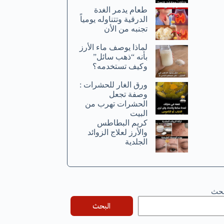
طعام يدمر الغدة
الدرقية وتتناوله يومياً
تجنبه من الأن
لماذا يوصف ماء الأرز
بأنه “ذهب سائل”
وكيف تستخدمه؟
ورق الغار للحشرات :
وصفة تجعل
الحشرات تهرب من
البيت
كريم البطاطس
والأرز لعلاج الزوائد
الجلدية
بحث
البحث