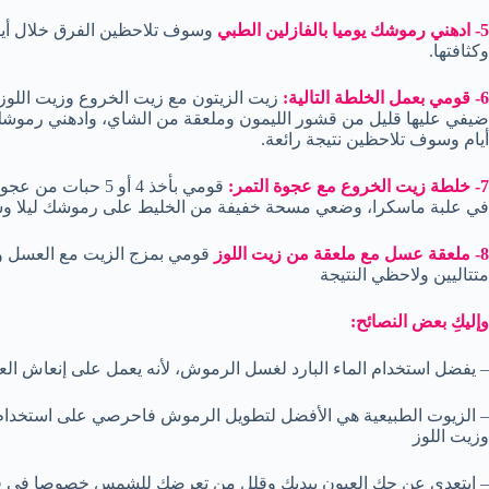
5- ادهني رموشك يوميا بالفازلين الطبي
وسوف تلاحظين الفرق خلال أيام
وكثافتها.
6- قومي بعمل الخلطة التالية:
زيت الزيتون مع زيت الخروع وزيت اللوز 
أيام وسوف تلاحظين نتيجة رائعة.
7- خلطة زيت الخروع مع عجوة التمر:
قومي بأخذ 4 أو 5 
في علبة ماسكرا، وضعي مسحة خفيفة من الخليط على رموشك ليلا وسو
8- ملعقة عسل مع ملعقة من زيت اللوز
قومي بمزج الزيت مع العسل وض
متتاليين ولاحظي النتيجة
وإليكِ بعض النصائح:
– يفضل استخدام الماء البارد لغسل الرموش، لأنه يعمل على إنعاش الع
– الزيوت الطبيعية هي الأفضل لتطويل الرموش فاحرصي على استخدام 
وزيت اللوز
– ابتعدي عن حك العيون بيديك وقلل من تعرضك للشمس خصوصا في ف