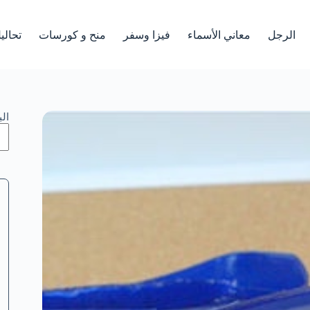
الرجل
معاني الأسماء
فيزا وسفر
منح و كورسات
تحالي
ال